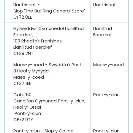
Llantrisant -
Llantrisant
Siop 'The Bull Ring General Store'
CF72 8EB
Hyrwyddwr Cymunedol Llanilltud
Llanilltud
Faerdref,
Faerdref
109 Rhodfa'r Frenhines
Llanilltud Faerdref
CF38 2NT
Maes-y-coed - Swyddfa'r Post,
Maes-y-coed
8 Heol y Mynydd
Maes-y-coed
CF37 1EE
Cafe 50
Pont-y-clun
Canolfan Cymuned Pont-y-clun,
Heol yr Orsaf
Pont-y-clun
CF72 9TY
Pont-y-clun - Siop y Co-op,
Pont-y-clun