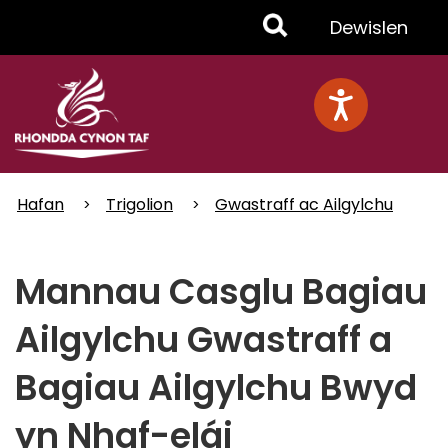
Skip
Toggle
Dewislen
to
main
Menu
content
Hafan
Trigolion
Gwastraff ac Ailgylchu
Mannau Casglu Bagiau
Ailgylchu Gwastraff a
Bagiau Ailgylchu Bwyd
yn Nhaf-elái