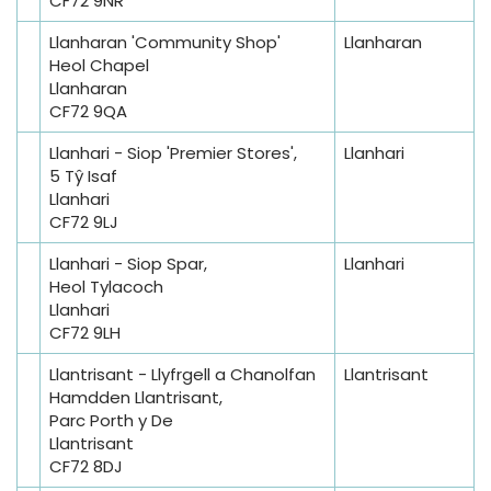
CF72 9NR
Llanharan 'Community Shop'
Llanharan
Heol Chapel
Llanharan
CF72 9QA
Llanhari - Siop 'Premier Stores',
Llanhari
5 Tŷ Isaf
Llanhari
CF72 9LJ
Llanhari - Siop Spar,
Llanhari
Heol Tylacoch
Llanhari
CF72 9LH
Llantrisant - Llyfrgell a Chanolfan
Llantrisant
Hamdden Llantrisant,
Parc Porth y De
Llantrisant
CF72 8DJ