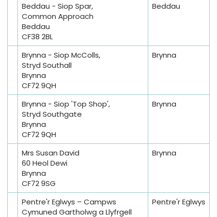
Beddau - Siop Spar,
Beddau
Common Approach
Beddau
CF38 2BL
Brynna - Siop McColls,
Brynna
Stryd Southall
Brynna
CF72 9QH
Brynna - Siop 'Top Shop',
Brynna
Stryd Southgate
Brynna
CF72 9QH
Mrs Susan David
Brynna
60 Heol Dewi
Brynna
CF72 9SG
Pentre'r Eglwys – Campws
Pentre'r Eglwys
Cymuned Gartholwg a Llyfrgell