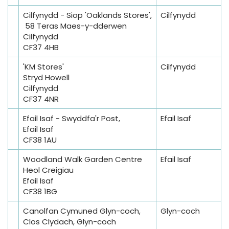
Cilfynydd - Siop 'Oaklands Stores',
Cilfynydd
58 Teras Maes-y-dderwen
Cilfynydd
CF37 4HB
'KM Stores'
Cilfynydd
Stryd Howell
Cilfynydd
CF37 4NR
Efail Isaf - Swyddfa'r Post,
Efail Isaf
Efail Isaf
CF38 1AU
Woodland Walk Garden Centre
Efail Isaf
Heol Creigiau
Efail Isaf
CF38 1BG
Canolfan Cymuned Glyn-coch,
Glyn-coch
Clos Clydach, Glyn-coch