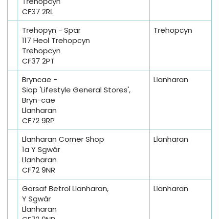
Trehopcyn
CF37 2RL
Trehopyn - Spar
Trehopcyn
117 Heol Trehopcyn
Trehopcyn
CF37 2PT
Bryncae -
Llanharan
Siop 'Lifestyle General Stores',
Bryn-cae
Llanharan
CF72 9RP
Llanharan Corner Shop
Llanharan
1a Y Sgwâr
Llanharan
CF72 9NR
Gorsaf Betrol Llanharan,
Llanharan
Y Sgwâr
Llanharan