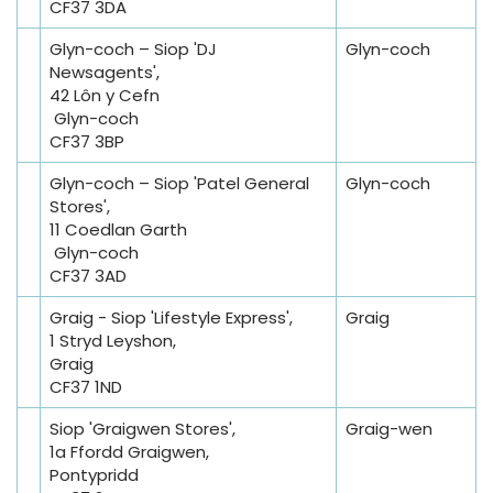
CF37 3DA
Glyn-coch – Siop 'DJ
Glyn-coch
Newsagents',
42 Lôn y Cefn
Glyn-coch
CF37 3BP
Glyn-coch – Siop 'Patel General
Glyn-coch
Stores',
11 Coedlan Garth
Glyn-coch
CF37 3AD
Graig - Siop 'Lifestyle Express',
Graig
1 Stryd Leyshon,
Graig
CF37 1ND
Siop 'Graigwen Stores',
Graig-wen
1a Ffordd Graigwen,
Pontypridd