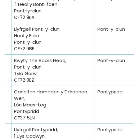
1 Heol y Bont-faen
Pont-y-clun
CF72 9EA
Llyfrgell Pont-y-clun,
Pont-y-clun
Heol y Felin
Pont-y-clun
CF72 9BE
Bwyty The Boars Head,
Pont-y-clun
Pont-y-clun
Tyla Garw
CF72 9EZ
Canolfan Hamdden y Ddraenen
Pontypridd
Wen,
Lôn Maes-teg
Pontypridd
CF37 5LN
Llyfrgell Pontypridd,
Pontypridd
1 Llys Cadwyn,