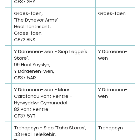
CF37 2HY
Groes-faen,
Groes-faen
'The Dynevor Arms'
Heol Llantrisant,
Groes-faen,
CF72 8NS
Y Ddraenen-wen - Siop Legge's
Y Ddraenen-
Store',
wen
99 Heol Ynyslyn,
Y Ddraenen-wen,
CF37 5AR
Y Ddraenen-wen - Maes
Y Ddraenen-
Carafanau Pont Pentre -
wen
Hyrwyddwr Cymunedol
82 Pont Pentre
CF37 5YT
Trehopcyn - Siop 'Taha Stores',
Trehopcyn
43 Heol Telelkebir,