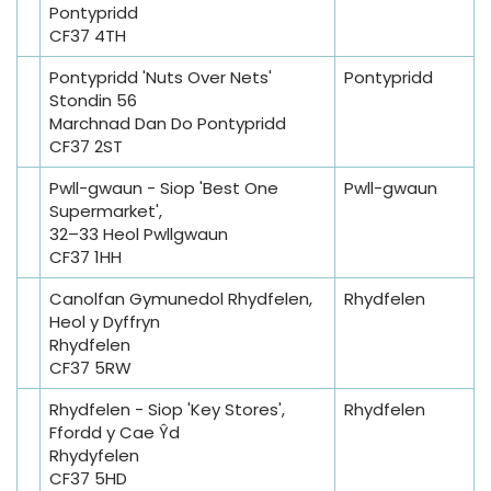
Pontypridd
CF37 4TH
Pontypridd 'Nuts Over Nets'
Pontypridd
Stondin 56
Marchnad Dan Do Pontypridd
CF37 2ST
Pwll-gwaun - Siop 'Best One
Pwll-gwaun
Supermarket',
32–33 Heol Pwllgwaun
CF37 1HH
Canolfan Gymunedol Rhydfelen,
Rhydfelen
Heol y Dyffryn
Rhydfelen
CF37 5RW
Rhydfelen - Siop 'Key Stores',
Rhydfelen
Ffordd y Cae Ŷd
Rhydyfelen
CF37 5HD