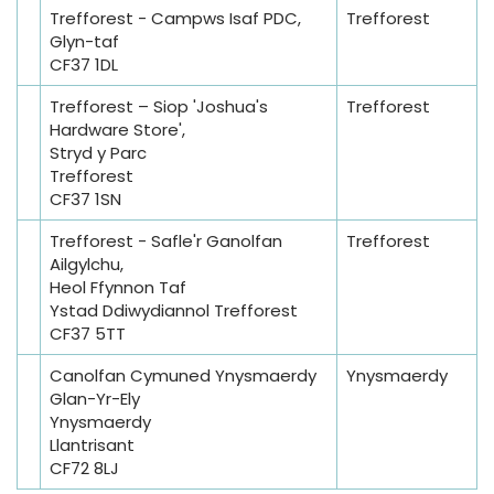
Trefforest - Campws Isaf PDC,
Trefforest
Glyn-taf
CF37 1DL
Trefforest – Siop 'Joshua's
Trefforest
Hardware Store',
Stryd y Parc
Trefforest
CF37 1SN
Trefforest - Safle'r Ganolfan
Trefforest
Ailgylchu,
Heol Ffynnon Taf
Ystad Ddiwydiannol Trefforest
CF37 5TT
Canolfan Cymuned Ynysmaerdy
Ynysmaerdy
Glan-Yr-Ely
Ynysmaerdy
Llantrisant
CF72 8LJ