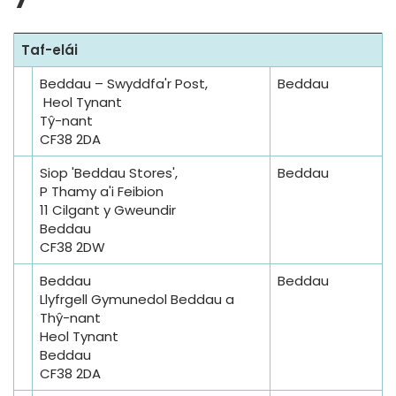
Taf-elái
Beddau – Swyddfa'r Post,
Beddau
Heol Tynant
Tŷ-nant
CF38 2DA
Siop 'Beddau Stores',
Beddau
P Thamy a'i Feibion
11 Cilgant y Gweundir
Beddau
CF38 2DW
Beddau
Beddau
Llyfrgell Gymunedol Beddau a
Thŷ-nant
Heol Tynant
Beddau
CF38 2DA