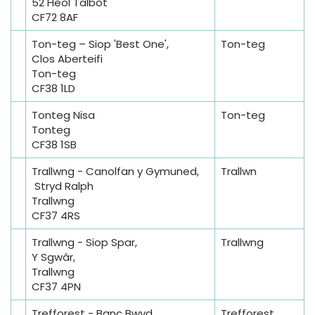
52 Heol Talbot
CF72 8AF
Ton-teg – Siop 'Best One',
Ton-teg
Clos Aberteifi
Ton-teg
CF38 1LD
Tonteg Nisa
Ton-teg
Tonteg
CF38 1SB
Trallwng - Canolfan y Gymuned,
Trallwn
Stryd Ralph
Trallwng
CF37 4RS
Trallwng - Siop Spar,
Trallwng
Y Sgwâr,
Trallwng
CF37 4PN
Trefforest - Banc Bwyd
Trefforest