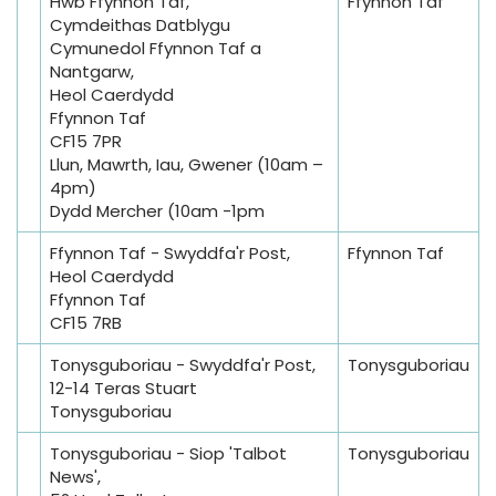
Hwb Ffynnon Taf,
Ffynnon Taf
Cymdeithas Datblygu
Cymunedol Ffynnon Taf a
Nantgarw,
Heol Caerdydd
Ffynnon Taf
CF15 7PR
Llun, Mawrth, Iau, Gwener (10am –
4pm)
Dydd Mercher (10am -1pm
Ffynnon Taf - Swyddfa'r Post,
Ffynnon Taf
Heol Caerdydd
Ffynnon Taf
CF15 7RB
Tonysguboriau - Swyddfa'r Post,
Tonysguboriau
12-14 Teras Stuart
Tonysguboriau
Tonysguboriau - Siop 'Talbot
Tonysguboriau
News',