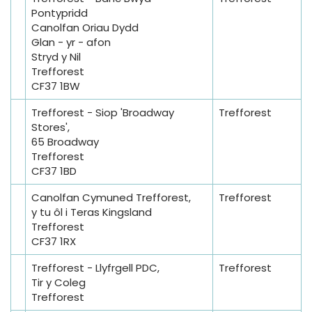
Pontypridd
Canolfan Oriau Dydd
Glan - yr - afon
Stryd y Nil
Trefforest
CF37 1BW
Trefforest - Siop 'Broadway
Trefforest
Stores',
65 Broadway
Trefforest
CF37 1BD
Canolfan Cymuned Trefforest,
Trefforest
y tu ôl i Teras Kingsland
Trefforest
CF37 1RX
Trefforest - Llyfrgell PDC,
Trefforest
Tir y Coleg
Trefforest