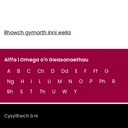
Rhowch gymorth inni wella
Alffa i Omega o'n Gwasanaethau
A
B
C
Ch
D
Dd
E
F
Ff
G
Ng
H
I
L
Ll
M
N
O
P
Ph
R
Rh
S
T
Th
U
W
Y
Cysylltwch â ni