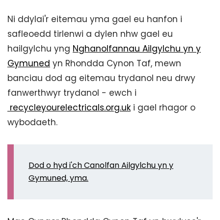
Ni ddylai'r eitemau yma gael eu hanfon i
safleoedd tirlenwi a dylen nhw gael eu
hailgylchu yng
Nghanolfannau Ailgylchu yn y
Gymuned
yn Rhondda Cynon Taf, mewn
banciau dod ag eitemau trydanol neu drwy
fanwerthwyr trydanol - ewch i
recycleyourelectricals.org.uk
i gael rhagor o
wybodaeth.
Dod o hyd i'ch Canolfan Ailgylchu yn y
Gymuned, yma.