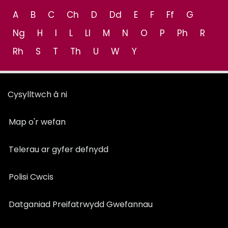
A
B
C
Ch
D
Dd
E
F
Ff
G
Ng
H
I
L
Ll
M
N
O
P
Ph
R
Rh
S
T
Th
U
W
Y
Cysylltwch â ni
Map o'r wefan
Telerau ar gyfer defnydd
Polisi Cwcis
Datganiad Preifatrwydd Gwefannau