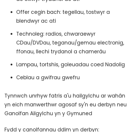
Offer cegin bach: tegellau, tostwyr a
blendwyr ac ati
Technoleg: radios, chwaraewyr
CDau/DVDau, teganau/gemau electronig,
ffonau, llechi trydanol a chamerâu
Lampau, tortshis, goleuadau coed Nadolig
Ceblau a gwifrau gwefru
Tynnwch unrhyw fatris a'u hailgylchu ar wahân
yn eich manwerthwr agosaf sy'n eu derbyn neu
Ganolfan Ailgylchu yn y Gymuned
Fydd y canolfannau ddim yn derbyn: