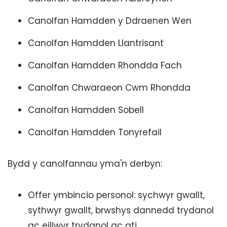
Canolfan Hamdden y Ddraenen Wen
Canolfan Hamdden Llantrisant
Canolfan Hamdden Rhondda Fach
Canolfan Chwaraeon Cwm Rhondda
Canolfan Hamdden Sobell
Canolfan Hamdden Tonyrefail
Bydd y canolfannau yma'n derbyn:
Offer ymbincio personol: sychwyr gwallt,
sythwyr gwallt, brwshys dannedd trydanol
ac eillwyr trydanol ac ati