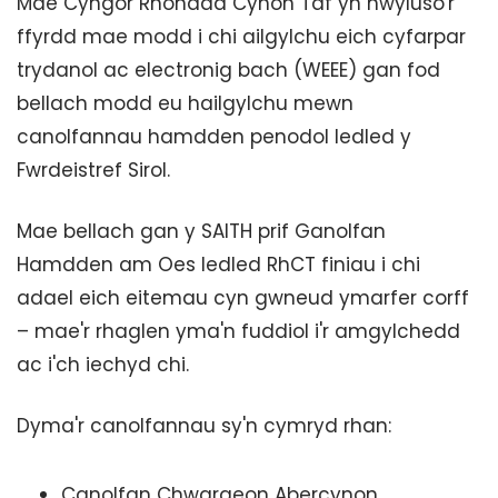
Mae Cyngor Rhondda Cynon Taf yn hwyluso'r
ffyrdd mae modd i chi ailgylchu eich cyfarpar
trydanol ac electronig bach (WEEE) gan fod
bellach modd eu hailgylchu mewn
canolfannau hamdden penodol ledled y
Fwrdeistref Sirol.
Mae bellach gan y SAITH prif Ganolfan
Hamdden am Oes ledled RhCT finiau i chi
adael eich eitemau cyn gwneud ymarfer corff
– mae'r rhaglen yma'n fuddiol i'r amgylchedd
ac i'ch iechyd chi.
Dyma'r canolfannau sy'n cymryd rhan:
Canolfan Chwaraeon Abercynon