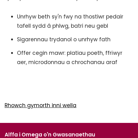
Unrhyw beth sy'n fwy na thostiwr pedair
tafell sydd â phlwg, batri neu gebl
Sigarennau trydanol o unrhyw fath
Offer cegin mawr: platiau poeth, ffrïwyr
aer, microdonnau a chrochanau araf
Rhowch gymorth inni wella
Alffa i Omega o'n Gwasanaethau