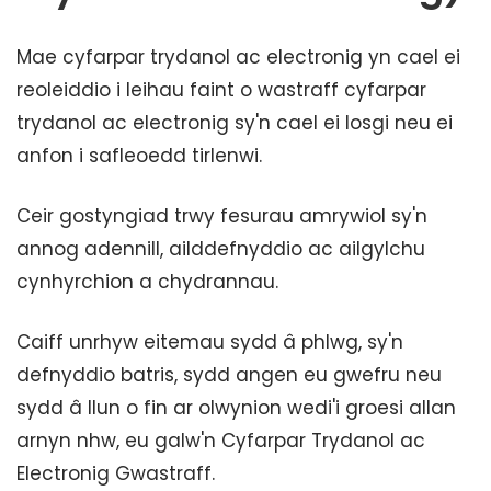
Mae cyfarpar trydanol ac electronig yn cael ei
reoleiddio i leihau faint o wastraff cyfarpar
trydanol ac electronig sy'n cael ei losgi neu ei
anfon i safleoedd tirlenwi.
Ceir gostyngiad trwy fesurau amrywiol sy'n
annog adennill, ailddefnyddio ac ailgylchu
cynhyrchion a chydrannau.
Caiff unrhyw eitemau sydd â phlwg, sy'n
defnyddio batris, sydd angen eu gwefru neu
sydd â llun o fin ar olwynion wedi'i groesi allan
arnyn nhw, eu galw'n Cyfarpar Trydanol ac
Electronig Gwastraff.