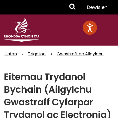
Skip
Toggle
Dewislen
to
main
Menu
content
Hafan
Trigolion
Gwastraff ac Ailgylchu
Eitemau Trydanol
Bychain (Ailgylchu
Gwastraff Cyfarpar
Trydanol ac Electronig)