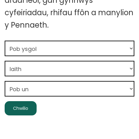
ardal leol, gan gynnwys
cyfeiriadau, rhifau ffôn a manylion
y Pennaeth.