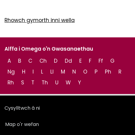
Rhowch gymorth inni wella
Alffa i Omega o'n Gwasanaethau
A
B
C
Ch
D
Dd
E
F
Ff
G
Ng
H
I
L
Ll
M
N
O
P
Ph
R
Rh
S
T
Th
U
W
Y
Cysylltwch â ni
Map o'r wefan