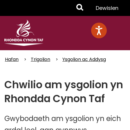
Skip
Toggle
Dewislen
to
main
Menu
content
Hafan
Trigolion
Ysgolion ac Addysg
Chwilio am ysgolion yn
Rhondda Cynon Taf
Gwybodaeth am ysgolion yn eich