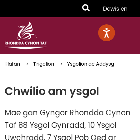
Skip
Toggle
Dewislen
to
main
Menu
content
Hafan
Trigolion
Ysgolion ac Addysg
Chwilio am ysgol
Mae gan Gyngor Rhondda Cynon
Taf 88 Ysgol Gynradd, 10 Ysgol
Uwchradd, 7 Ysgol Pob Oed ar