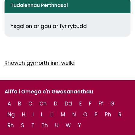
Tudalennau Perthnasol
Ysgolion ar gau ar fyr rybudd
Rhowch gymorth inni wella
Alffa i Omega o'n Gwasanaethau
A
B
C
Ch
D
Dd
E
F
Ff
G
Ng
H
I
L
Ll
M
N
O
P
Ph
R
Rh
S
T
Th
U
W
Y