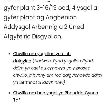
gyfer plant 3-16/19 oed, 4 ysgol ar
gyfer plant ag Anghenion
Addysgol Arbennig a 2 Uned
Atgyfeirio Disgyblion.
Chwilio am ysgolion yn eich
dalgylch
(
Nodwch: Fydd ysgolion ffydd
ddim yn cael eu cynnwys yn y broses
chwilio, a hynny am fod dalgylchoedd ddim
yn berthnasol iddyn nhw)
Chwilio am bob ysgol yn Rhondda Cynon
Taf