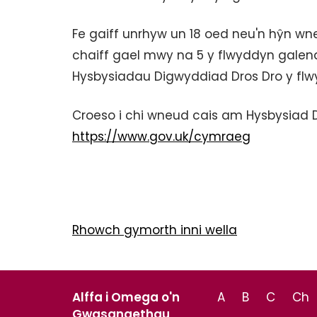
Fe gaiff unrhyw un 18 oed neu'n hŷn wn
chaiff gael mwy na 5 y flwyddyn galendr
Hysbysiadau Digwyddiad Dros Dro y flw
Croeso i chi wneud cais am Hysbysiad
https://www.gov.uk/cymraeg
Rhowch gymorth inni wella
Alffa i Omega o'n
A
B
C
Ch
Gwasanaethau