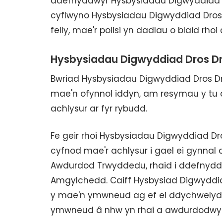
ddefnyddwyr Hysbysiadau Digwyddiad D
cyflwyno Hysbysiadau Digwyddiad Dros D
felly, mae'r polisi yn dadlau o blaid rhoi
Hysbysiadau Digwyddiad Dros D
Bwriad Hysbysiadau Digwyddiad Dros 
mae'n ofynnol iddyn, am resymau y tu alla
achlysur ar fyr rybudd.
Fe geir rhoi Hysbysiadau Digwyddiad Dr
cyfnod mae'r achlysur i gael ei gynnal ac
Awdurdod Trwyddedu, rhaid i ddefnyddiw
Amgylchedd. Caiff Hysbysiad Digwyddiad
y mae'n ymwneud ag ef ei ddychwelyd f
ymwneud â nhw yn rhai a awdurdodwy