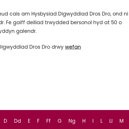
eud cais am Hysbysiad Digwyddiad Dros Dro, ond ni
. Fe gaiff deiliad trwydded bersonol hyd at 50 o
yddyn galendr.
 Digwyddiad Dros Dro drwy
wefan
D
Dd
E
F
Ff
G
Ng
H
I
L
Ll
M