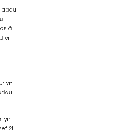
siadau
eu
as â
d er
ur yn
odau
, yn
ef 21