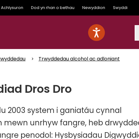
Achlysuron
Dod yn rhan o bethau
Newyddion
Swyddi
S
rwyddedau
Trwyddedau alcohol ac adloniant
iad Dros Dro
 2003 system i ganiatáu cynnal
ch mewn unrhyw fangre, heb drwydde
ngre penodol: Hysbysiadau Digwydd