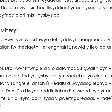
ros Dro at Bolisi Trwyddedu'r Awdurdodau ynghyl
ro er mwyn sicrhau llwyddiant yr achlysur. I grynho
 cyfnod o dri mis i hysbysiad.
ro Hwyr
Dro Hwyr yw cynorthwyo defnyddwyr mangreoedd y
n i'w rheolaeth i, er enghraifft, newid y lleoliad ar
os Dro Hwyr rhwng 9 a 5 o ddiwrnodau gwaith cyn y
, oni bai fod yr Hysbysiad yn cael ei roi yn electroni
r y fangre ei anfon i'r Heddlu a Swyddog Iechyd y
 Dros Dro Hwyr a roddir llai na 5 niwrnod cyn yr ac
el un di-rym, ac ni fydd y gweithgareddau y mae
d.