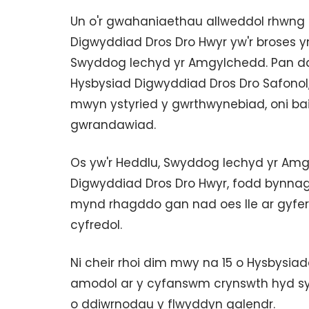
Un o'r gwahaniaethau allweddol rhwng
Digwyddiad Dros Dro Hwyr yw'r broses 
Swyddog Iechyd yr Amgylchedd. Pan d
Hysbysiad Digwyddiad Dros Dro Safonol
mwyn ystyried y gwrthwynebiad, oni bai
gwrandawiad.
Os yw'r Heddlu, Swyddog Iechyd yr Amg
Digwyddiad Dros Dro Hwyr, fodd bynnag, 
mynd rhagddo gan nad oes lle ar gyf
cyfredol.
Ni cheir rhoi dim mwy na 15 o Hysbysia
amodol ar y cyfanswm crynswth hyd sy'
o ddiwrnodau y flwyddyn galendr.