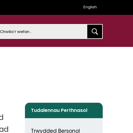
English
earch
Tudalennau Perthnasol
d
iad
Trwydded Bersonol