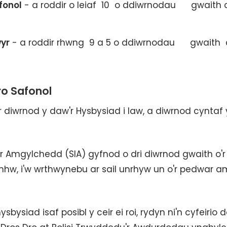
fonol
- a roddir o leiaf 10 o ddiwrnodau gwaith c
yr
- a roddir rhwng 9 a 5 o ddiwrnodau gwaith 
o Safonol
r diwrnod y daw'r Hysbysiad i law, a diwrnod cyntaf 
 Amgylchedd (SIA) gyfnod o dri diwrnod gwaith o'r
nhw, i'w wrthwynebu ar sail unrhyw un o'r pedwar 
sbysiad isaf posibl y ceir ei roi, rydyn ni'n cyfeirio 