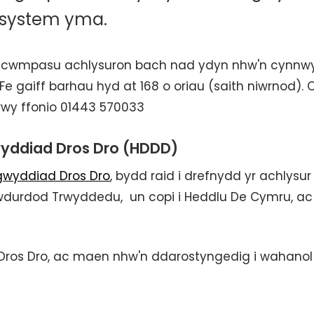
 system yma.
n cwmpasu achlysuron bach nad ydyn nhw'n cynnw
 gaiff barhau hyd at 168 o oriau (saith niwrnod). 
rwy ffonio 01443 570033
yddiad Dros Dro (HDDD)
gwyddiad Dros Dro
, bydd raid i drefnydd yr achlysur
 Awdurdod Trwyddedu, un copi i Heddlu De Cymru, ac 
Dros Dro, ac maen nhw'n ddarostyngedig i wahanol