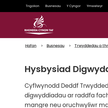
Skip
Trigolion
Busnesau
Y Cyngor
Ymwelwyr
to
main
content
Hafan
Busnesau
Trwyddedau a th
Hysbysiad Digwydd
Cyflwynodd Deddf Trwyddedu
digwyddiadau ar raddfa fa
mangre neu oruchwyliwr ma