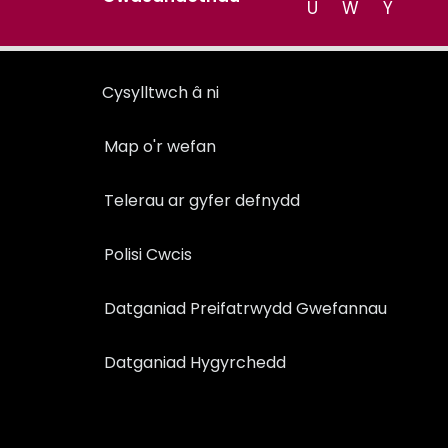
U
W
Y
Cysylltwch â ni
Map o'r wefan
Telerau ar gyfer defnydd
Polisi Cwcis
Datganiad Preifatrwydd Gwefannau
Datganiad Hygyrchedd