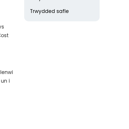
Trwydded safle
ys
Cost
 lenwi
un i