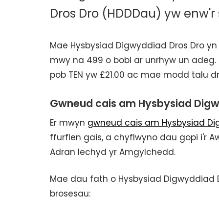
Dros Dro (HDDDau) yw enw'r
Mae Hysbysiad Digwyddiad Dros Dro y
mwy na 499 o bobl ar unrhyw un adeg. Fe
pob TEN yw £21.00 ac mae modd talu d
Gwneud cais am Hysbysiad Digw
Er mwyn
gwneud cais am Hysbysiad Di
ffurflen gais, a chyflwyno dau gopi i'r
Adran Iechyd yr Amgylchedd.
Mae dau fath o Hysbysiad Digwyddiad 
brosesau: