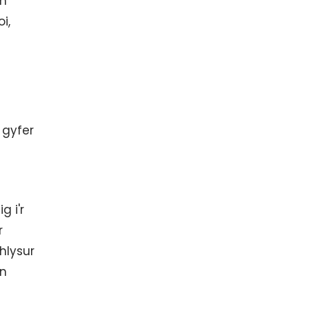
ch
i,
 gyfer
g i'r
r
hlysur
'n