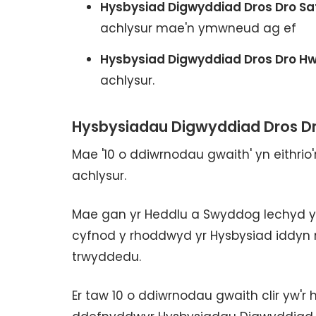
Hysbysiad Digwyddiad Dros Dro Sa
achlysur mae'n ymwneud ag ef
Hysbysiad Digwyddiad Dros Dro Hw
achlysur.
Hysbysiadau Digwyddiad Dros Dr
Mae '10 o ddiwrnodau gwaith' yn eithrio'
achlysur.
Mae gan yr Heddlu a Swyddog Iechyd yr
cyfnod y rhoddwyd yr Hysbysiad iddyn 
trwyddedu.
Er taw 10 o ddiwrnodau gwaith clir yw'r hy