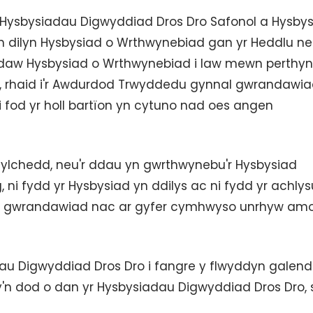
 Hysbysiadau Digwyddiad Dros Dro Safonol a Hysby
yn dilyn Hysbysiad o Wrthwynebiad gan yr Heddlu n
daw Hysbysiad o Wrthwynebiad i law mewn perthyn
, rhaid i'r Awdurdod Trwyddedu gynnal gwrandawia
 fod yr holl bartïon yn cytuno nad oes angen
ylchedd, neu'r ddau yn gwrthwynebu'r Hysbysiad
ni fydd yr Hysbysiad yn ddilys ac ni fydd yr achlys
er gwrandawiad nac ar gyfer cymhwyso unrhyw am
dau Digwyddiad Dros Dro i fangre y flwyddyn galendr
n dod o dan yr Hysbysiadau Digwyddiad Dros Dro, s