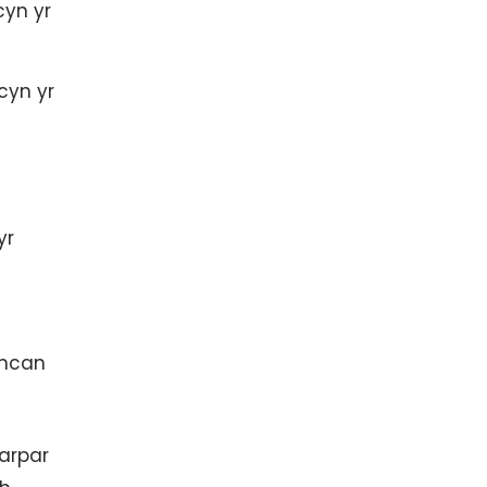
yn yr
cyn yr
yr
amcan
darpar