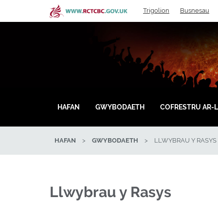
Skip
Trigolion
Busnesau
to
main
content
HAFAN
GWYBODAETH
COFRESTRU AR-L
HAFAN
>
GWYBODAETH
>
LLWYBRAU Y RASYS
Llwybrau y Rasys