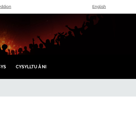
ddion
English
SYS
CYSYLLTU Â NI