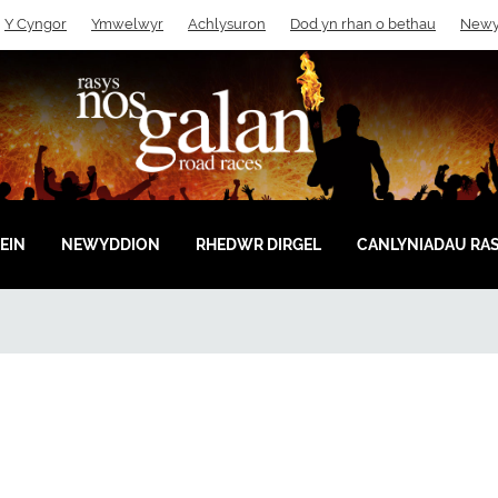
Y Cyngor
Ymwelwyr
Achlysuron
Dod yn rhan o bethau
Newy
EIN
NEWYDDION
RHEDWR DIRGEL
CANLYNIADAU RA