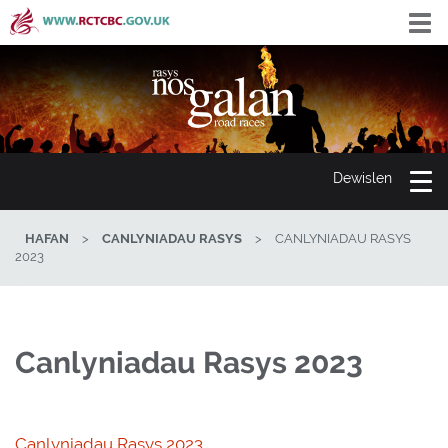
Skip
Togg
to
navi
main
content
Toggle
Dewislen
navigati
HAFAN
>
CANLYNIADAU RASYS
>
CANLYNIADAU RASYS
2023
Canlyniadau Rasys 2023
Canlyniadau Rasys 2023