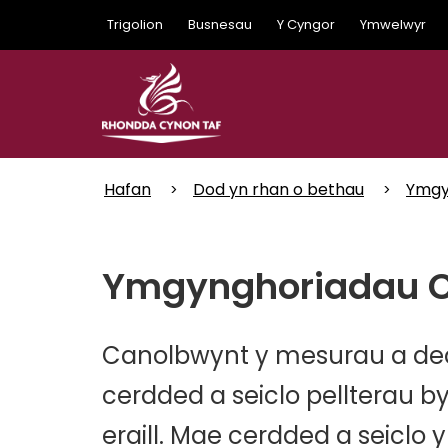
Skip
Trigolion
Busnesau
Y Cyngor
Ymwelwyr
to
main
content
Hafan
Dod yn rhan o bethau
Ymgy
Ymgynghoriadau Cyn
Canolbwynt y mesurau a dedd
cerdded a seiclo pellterau byr
eraill. Mae cerdded a seiclo