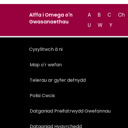
Alffa i Omega o'n
A
B
C
Ch
Gwasanaethau
U
W
Y
Cysylltwch â ni
Map o'r wefan
Telerau ar gyfer defnydd
Polisi Cwcis
Datganiad Preifatrwydd Gwefannau
Datganiad Hygyrchedd