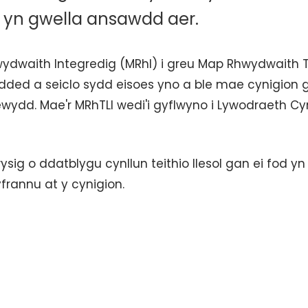
n gwella ansawdd aer.
ydwaith Integredig (MRhI) i greu Map Rhwydwaith T
rdded a seiclo sydd eisoes yno a ble mae cynigion 
ewydd. Mae'r MRhTLl wedi'i gyflwyno i Lywodraeth Cy
ig o ddatblygu cynllun teithio llesol gan ei fod yn
frannu at y cynigion.