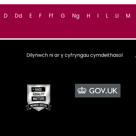
D
Dd
E
F
Ff
G
Ng
H
I
L
Ll
M
Dilynwch ni ar y cyfryngau cymdeithasol