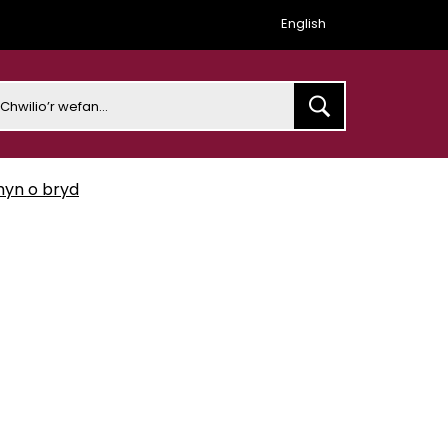
English
earch
hyn o bryd