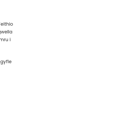
eithio
gwella
mru i
 gyfle