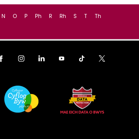
N
O
P
Ph
R
Rh
S
T
Th