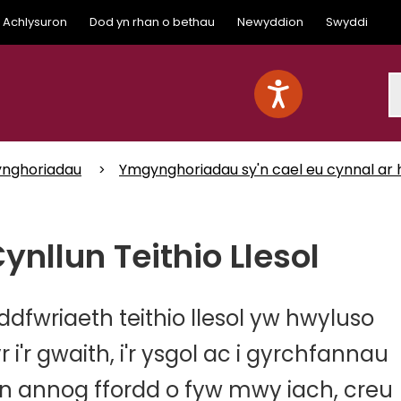
Achlysuron
Dod yn rhan o bethau
Newyddion
Swyddi
S
nghoriadau
Ymgynghoriadau sy'n cael eu cynnal ar 
llun Teithio Llesol
fwriaeth teithio llesol yw hwyluso
 i'r gwaith, i'r ysgol ac i gyrchfannau
 yn annog ffordd o fyw mwy iach, creu