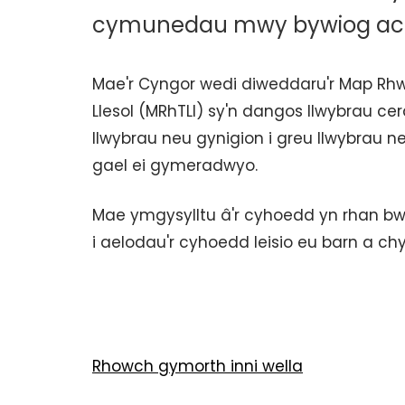
cymunedau mwy bywiog ac y
Mae'r Cyngor wedi diweddaru'r Map Rhw
Llesol (MRhTLl) sy'n dangos llwybrau ce
llwybrau neu gynigion i greu llwybrau n
gael ei gymeradwyo.
Mae ymgysylltu â'r cyhoedd yn rhan bwys
i aelodau'r cyhoedd leisio eu barn a chy
Rhowch gymorth inni wella