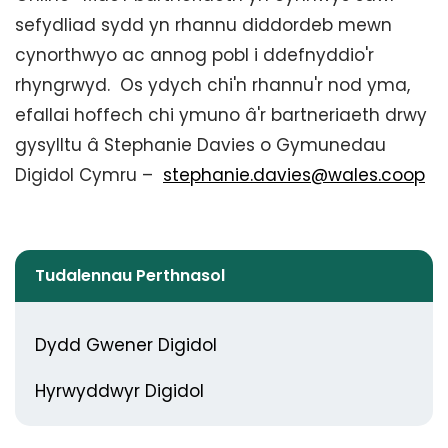
sefydliad sydd yn rhannu diddordeb mewn
cynorthwyo ac annog pobl i ddefnyddio'r
rhyngrwyd. Os ydych chi'n rhannu'r nod yma,
efallai hoffech chi ymuno â'r bartneriaeth drwy
gysylltu â Stephanie Davies o Gymunedau
Digidol Cymru –
stephanie.davies@wales.coop
Tudalennau Perthnasol
Dydd Gwener Digidol
Hyrwyddwyr Digidol