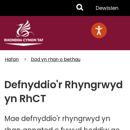
Skip
Toggle
Dewislen
to
main
Menu
content
Hafan
Dod yn rhan o bethau
Defnyddio'r Rhyngrwyd
yn RhCT
Mae defnyddio'r rhyngrwyd yn