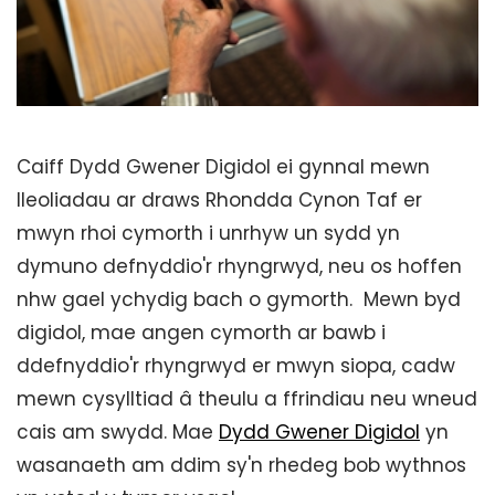
Caiff Dydd Gwener Digidol ei gynnal mewn
lleoliadau ar draws Rhondda Cynon Taf er
mwyn rhoi cymorth i unrhyw un sydd yn
dymuno defnyddio'r rhyngrwyd, neu os hoffen
nhw gael ychydig bach o gymorth. Mewn byd
digidol, mae angen cymorth ar bawb i
ddefnyddio'r rhyngrwyd er mwyn siopa, cadw
mewn cysylltiad â theulu a ffrindiau neu wneud
cais am swydd. Mae
Dydd Gwener Digidol
yn
wasanaeth am ddim sy'n rhedeg bob wythnos