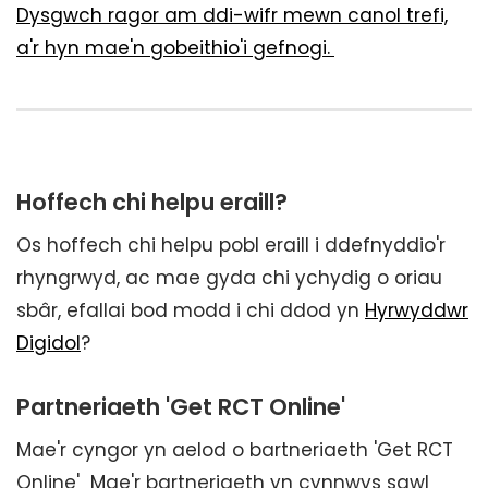
Dysgwch ragor am ddi-wifr mewn canol trefi,
a'r hyn mae'n gobeithio'i gefnogi.
Hoffech chi helpu eraill?
Os hoffech chi helpu pobl eraill i ddefnyddio'r
rhyngrwyd, ac mae gyda chi ychydig o oriau
sbâr, efallai bod modd i chi ddod yn
Hyrwyddwr
Digidol
?
Partneriaeth 'Get RCT Online'
Mae'r cyngor yn aelod o bartneriaeth 'Get RCT
Online' Mae'r bartneriaeth yn cynnwys sawl