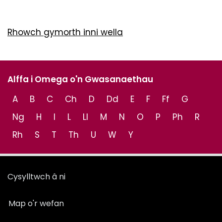
Rhowch gymorth inni wella
Alffa i Omega o'n Gwasanaethau
A
B
C
Ch
D
Dd
E
F
Ff
G
Ng
H
I
L
Ll
M
N
O
P
Ph
R
Rh
S
T
Th
U
W
Y
Cysylltwch â ni
Map o'r wefan