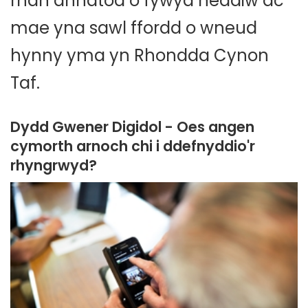
rhan annatod o fywyd heddiw ac
mae yna sawl ffordd o wneud
hynny yma yn Rhondda Cynon
Taf.
Dydd Gwener Digidol - Oes angen
cymorth arnoch chi i ddefnyddio'r
rhyngrwyd?