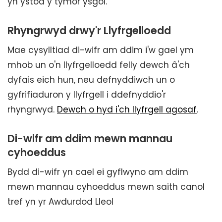
yn ystod y tymor ysgol.
Rhyngrwyd drwy'r Llyfrgelloedd
Mae cysylltiad di-wifr am ddim i'w gael ym
mhob un o'n llyfrgelloedd felly dewch â'ch
dyfais eich hun, neu defnyddiwch un o
gyfrifiaduron y llyfrgell i ddefnyddio'r
rhyngrwyd.
Dewch o hyd i'ch llyfrgell agosaf
.
Di-wifr am ddim mewn mannau
cyhoeddus
Bydd di-wifr yn cael ei gyflwyno am ddim
mewn mannau cyhoeddus mewn saith canol
tref yn yr Awdurdod Lleol