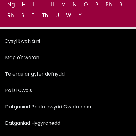
Ng
H
I
L
Ll
M
N
O
P
Ph
R
Rh
S
T
Th
U
W
Y
Cysylltwch â ni
Map o'r wefan
Telerau ar gyfer defnydd
Polisi Cwcis
Datganiad Preifatrwydd Gwefannau
Datganiad Hygyrchedd