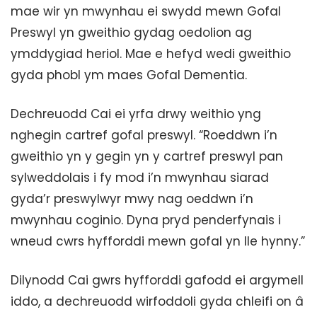
mae wir yn mwynhau ei swydd mewn Gofal
Preswyl yn gweithio gydag oedolion ag
ymddygiad heriol. Mae e hefyd wedi gweithio
gyda phobl ym maes Gofal Dementia.
Dechreuodd Cai ei yrfa drwy weithio yng
nghegin cartref gofal preswyl. “Roeddwn i’n
gweithio yn y gegin yn y cartref preswyl pan
sylweddolais i fy mod i’n mwynhau siarad
gyda’r preswylwyr mwy nag oeddwn i’n
mwynhau coginio. Dyna pryd penderfynais i
wneud cwrs hyfforddi mewn gofal yn lle hynny.”
Dilynodd Cai gwrs hyfforddi gafodd ei argymell
iddo, a dechreuodd wirfoddoli gyda chleifi on â