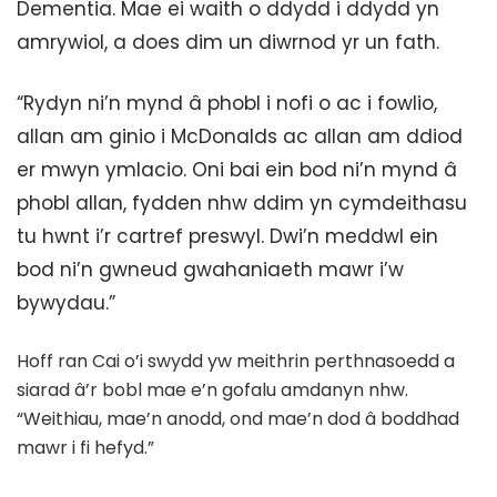
Dementia. Mae ei waith o ddydd i ddydd yn
amrywiol, a does dim un diwrnod yr un fath.
“Rydyn ni’n mynd â phobl i nofi o ac i fowlio,
allan am ginio i McDonalds ac allan am ddiod
er mwyn ymlacio. Oni bai ein bod ni’n mynd â
phobl allan, fydden nhw ddim yn cymdeithasu
tu hwnt i’r cartref preswyl. Dwi’n meddwl ein
bod ni’n gwneud gwahaniaeth mawr i’w
bywydau.”
Hoff ran Cai o’i swydd yw meithrin perthnasoedd a
siarad â’r bobl mae e’n gofalu amdanyn nhw.
“Weithiau, mae’n anodd, ond mae’n dod â boddhad
mawr i fi hefyd.”