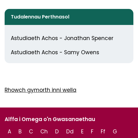
Tudalennau Perthnasol
Astudiaeth Achos - Jonathan Spencer
Astudiaeth Achos - Samy Owens
Rhowch gymorth inni wella
Alffa i Omega o'n Gwasanaethau
A
B
C
Ch
D
Dd
E
F
Ff
G