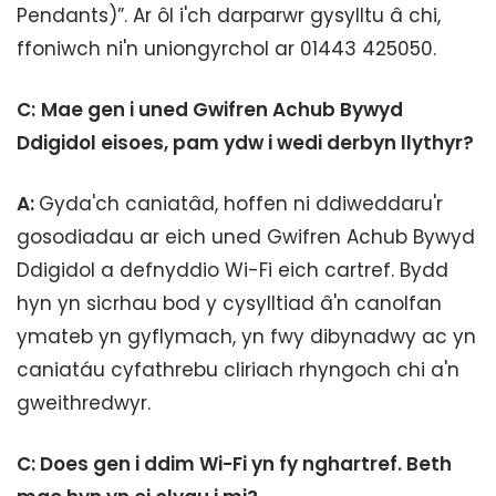
Pendants)”. Ar ôl i'ch darparwr gysylltu â chi,
ffoniwch ni'n uniongyrchol ar 01443 425050.
C:
Mae gen i uned Gwifren Achub Bywyd
Ddigidol eisoes, pam ydw i wedi derbyn llythyr?
A:
Gyda'ch caniatâd, hoffen ni ddiweddaru'r
gosodiadau ar eich uned Gwifren Achub Bywyd
Ddigidol a defnyddio Wi-Fi eich cartref. Bydd
hyn yn sicrhau bod y cysylltiad â'n canolfan
ymateb yn gyflymach, yn fwy dibynadwy ac yn
caniatáu cyfathrebu cliriach rhyngoch chi a'n
gweithredwyr.
C: Does gen i ddim Wi-Fi yn fy nghartref. Beth