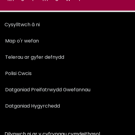
Cysylltwch â ni
Map o'r wefan
Telerau ar gyfer defnydd
Polisi Cwcis
Datganiad Preifatrwydd Gwefannau
Datganiad Hygyrchedd
Dilynwch ni ar y cyfryngau cymdeithasol