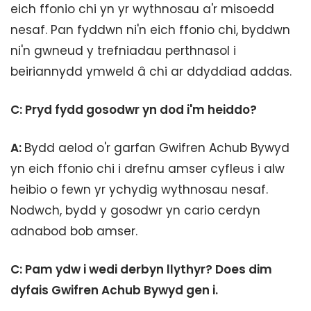
eich ffonio chi yn yr wythnosau a'r misoedd
nesaf. Pan fyddwn ni'n eich ffonio chi, byddwn
ni'n gwneud y trefniadau perthnasol i
beiriannydd ymweld â chi ar ddyddiad addas.
C: Pryd fydd gosodwr yn dod i'm heiddo?
A:
Bydd aelod o'r garfan Gwifren Achub Bywyd
yn eich ffonio chi i drefnu amser cyfleus i alw
heibio o fewn yr ychydig wythnosau nesaf.
Nodwch, bydd y gosodwr yn cario cerdyn
adnabod bob amser.
C: Pam ydw i wedi derbyn llythyr? Does dim
dyfais Gwifren Achub Bywyd gen i.