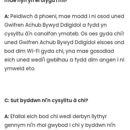
mae hyn yn ei olygu i mi?
A:
Peidiwch â phoeni, mae modd i ni osod uned
Gwifren Achub Bywyd Ddigidol a fydd yn
cysylltu â'n canolfan ymateb. Os oes gyda chi'r
uned Gwifren Achub Bywyd Ddigidol eisoes ond
bod dim Wi-Fi gyda chi, yna mae gosodiad
eich uned wedi'i gwblhau a fydd dim angen i ni
ymweld eto.
C: Sut byddwn ni'n cysylltu â chi?
A:
Efallai eich bod chi wedi derbyn llythyr
gennym ni'n rhoi gwybod i chi y byddwn ni'n