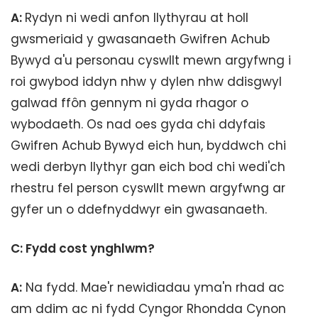
A:
Rydyn ni wedi anfon llythyrau at holl
gwsmeriaid y gwasanaeth Gwifren Achub
Bywyd a'u personau cyswllt mewn argyfwng i
roi gwybod iddyn nhw y dylen nhw ddisgwyl
galwad ffôn gennym ni gyda rhagor o
wybodaeth. Os nad oes gyda chi ddyfais
Gwifren Achub Bywyd eich hun, byddwch chi
wedi derbyn llythyr gan eich bod chi wedi'ch
rhestru fel person cyswllt mewn argyfwng ar
gyfer un o ddefnyddwyr ein gwasanaeth.
C: Fydd cost ynghlwm?
A:
Na fydd. Mae'r newidiadau yma'n rhad ac
am ddim ac ni fydd Cyngor Rhondda Cynon