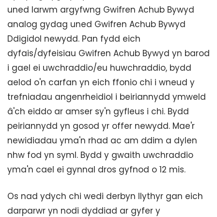
uned larwm argyfwng Gwifren Achub Bywyd
analog gydag uned Gwifren Achub Bywyd
Ddigidol newydd. Pan fydd eich
dyfais/dyfeisiau Gwifren Achub Bywyd yn barod
i gael ei uwchraddio/eu huwchraddio, bydd
aelod o'n carfan yn eich ffonio chi i wneud y
trefniadau angenrheidiol i beiriannydd ymweld
â'ch eiddo ar amser sy'n gyfleus i chi. Bydd
peiriannydd yn gosod yr offer newydd. Mae'r
newidiadau yma'n rhad ac am ddim a dylen
nhw fod yn syml. Bydd y gwaith uwchraddio
yma'n cael ei gynnal dros gyfnod o 12 mis.
Os nad ydych chi wedi derbyn llythyr gan eich
darparwr yn nodi dyddiad ar gyfer y