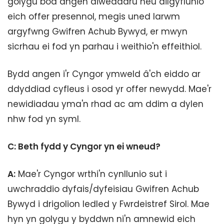
golygu bod angen diweddaru neu ailgyflunio
eich offer presennol, megis uned larwm
argyfwng Gwifren Achub Bywyd, er mwyn
sicrhau ei fod yn parhau i weithio'n effeithiol.
Bydd angen i'r Cyngor ymweld â'ch eiddo ar
ddyddiad cyfleus i osod yr offer newydd. Mae'r
newidiadau yma'n rhad ac am ddim a dylen
nhw fod yn syml.
C: Beth fydd y Cyngor yn ei wneud?
A:
Mae'r Cyngor wrthi'n cynllunio sut i
uwchraddio dyfais/dyfeisiau Gwifren Achub
Bywyd i drigolion ledled y Fwrdeistref Sirol. Mae
hyn yn golygu y byddwn ni'n amnewid eich