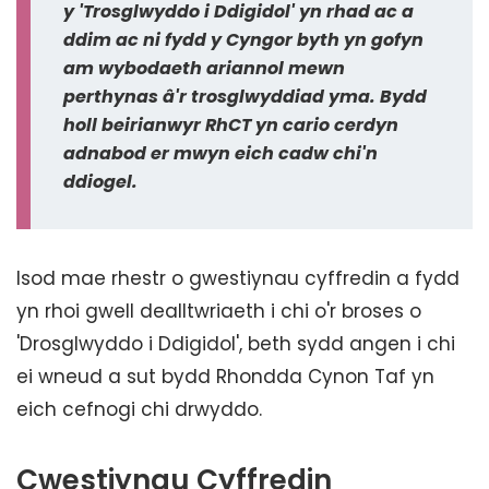
y 'Trosglwyddo i Ddigidol' yn rhad ac a
ddim ac ni fydd y Cyngor byth yn gofyn
am wybodaeth ariannol mewn
perthynas â'r trosglwyddiad yma. Bydd
holl beirianwyr RhCT yn cario cerdyn
adnabod er mwyn eich cadw chi'n
ddiogel.
Isod mae rhestr o gwestiynau cyffredin a fydd
yn rhoi gwell dealltwriaeth i chi o'r broses o
'Drosglwyddo i Ddigidol', beth sydd angen i chi
ei wneud a sut bydd Rhondda Cynon Taf yn
eich cefnogi chi drwyddo.
Cwestiynau Cyffredin