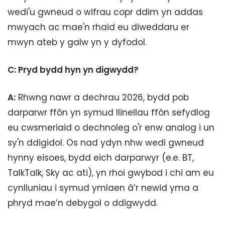
wedi'u gwneud o wifrau copr ddim yn addas
mwyach ac mae'n rhaid eu diweddaru er
mwyn ateb y galw yn y dyfodol.
C: Pryd bydd hyn yn digwydd?
A:
Rhwng nawr a dechrau 2026, bydd pob
darparwr ffôn yn symud llinellau ffôn sefydlog
eu cwsmeriaid o dechnoleg o'r enw analog i un
sy'n ddigidol. Os nad ydyn nhw wedi gwneud
hynny eisoes, bydd eich darparwyr (e.e. BT,
TalkTalk, Sky ac ati), yn rhoi gwybod i chi am eu
cynlluniau i symud ymlaen â’r newid yma a
phryd mae’n debygol o ddigwydd.