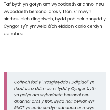
Taf byth yn gofyn am wybodaeth ariannol neu
wybodaeth bersonol dros y ffôn. Er mwyn
sicrhau eich diogelwch, bydd pob peiriannydd y
Cyngor sy'n ymweld â'ch eiddo'n cario cerdyn
adnabod.
Cofiwch fod y 'Trosglwyddo i Ddigidol' yn
rhad ac a ddim ac ni fydd y Cyngor byth
yn gofyn am wybodaeth bersonol neu
ariannol dros y ffôn. Bydd holl beirianwyr
RhCT yn cario cerdyn adnabod er mwyn