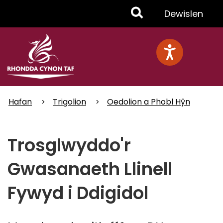
Skip
Toggle
Dewislen
to
main
Menu
content
Hafan
Trigolion
Oedolion a Phobl Hŷn
Trosglwyddo'r
Gwasanaeth Llinell
Fywyd i Ddigidol