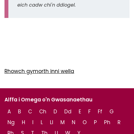
eich cadw chi'n ddiogel.
Rhowch gymorth inni wella
Alffa i Omega o'n Gwasanaethau
A
B
C
Ch
D
Dd
E
F
Ff
G
Ng
H
I
L
Ll
M
N
O
P
Ph
R
Rh
S
T
Th
U
W
Y