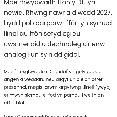
Mae rhwydwaith ffôn y DU yn
newid. Rhwng nawr a diwedd 2027,
bydd pob darparwr ffôn yn symud
llinellau ffôn sefydlog eu
cwsmeriaid o dechnoleg o'r enw
analog i un sy'n ddigidol.
Mae 'Trosglwyddo i Ddigidol' yn golygu bod
angen diweddaru neu ailgyflunio eich offer
presennol, megis larwm argyfwng Llinell Fywyd,
er mwyn sicrhau ei fod yn parhau i weithio'n
effeithiol.