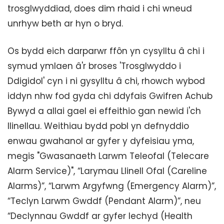
trosglwyddiad, does dim rhaid i chi wneud
unrhyw beth ar hyn o bryd.
Os bydd eich darparwr ffôn yn cysylltu â chi i
symud ymlaen â'r broses 'Trosglwyddo i
Ddigidol' cyn i ni gysylltu â chi, rhowch wybod
iddyn nhw fod gyda chi ddyfais Gwifren Achub
Bywyd a allai gael ei effeithio gan newid i'ch
llinellau. Weithiau bydd pobl yn defnyddio
enwau gwahanol ar gyfer y dyfeisiau yma,
megis "Gwasanaeth Larwm Teleofal (Telecare
Alarm Service)", “Larymau Llinell Ofal (Careline
Alarms)”, “Larwm Argyfwng (Emergency Alarm)”,
“Teclyn Larwm Gwddf (Pendant Alarm)”, neu
“Declynnau Gwddf ar gyfer Iechyd (Health