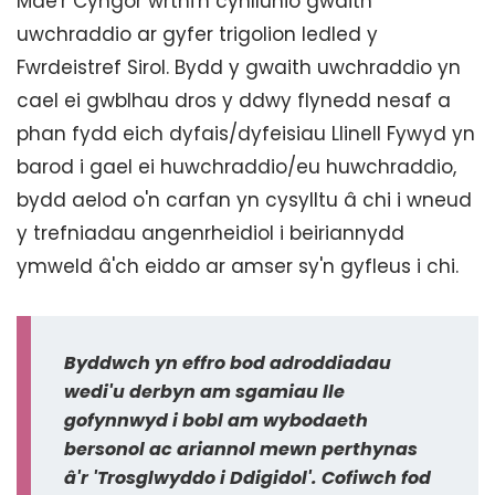
Mae'r Cyngor wrthi'n cynllunio gwaith
uwchraddio ar gyfer trigolion ledled y
Fwrdeistref Sirol. Bydd y gwaith uwchraddio yn
cael ei gwblhau dros y ddwy flynedd nesaf a
phan fydd eich dyfais/dyfeisiau Llinell Fywyd yn
barod i gael ei huwchraddio/eu huwchraddio,
bydd aelod o'n carfan yn cysylltu â chi i wneud
y trefniadau angenrheidiol i beiriannydd
ymweld â'ch eiddo ar amser sy'n gyfleus i chi.
Byddwch yn effro bod adroddiadau
wedi'u derbyn am sgamiau lle
gofynnwyd i bobl am wybodaeth
bersonol ac ariannol mewn perthynas
â'r 'Trosglwyddo i Ddigidol'. Cofiwch fod