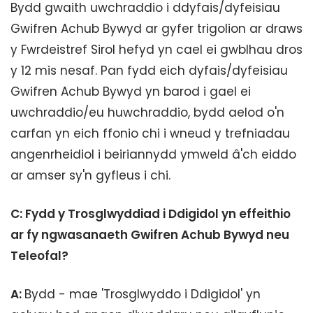
Bydd gwaith uwchraddio i ddyfais/dyfeisiau
Gwifren Achub Bywyd ar gyfer trigolion ar draws
y Fwrdeistref Sirol hefyd yn cael ei gwblhau dros
y 12 mis nesaf. Pan fydd eich dyfais/dyfeisiau
Gwifren Achub Bywyd yn barod i gael ei
uwchraddio/eu huwchraddio, bydd aelod o'n
carfan yn eich ffonio chi i wneud y trefniadau
angenrheidiol i beiriannydd ymweld â'ch eiddo
ar amser sy'n gyfleus i chi.
C: Fydd y Trosglwyddiad i Ddigidol yn effeithio
ar fy ngwasanaeth Gwifren Achub Bywyd neu
Teleofal?
A:
Bydd - mae 'Trosglwyddo i Ddigidol' yn