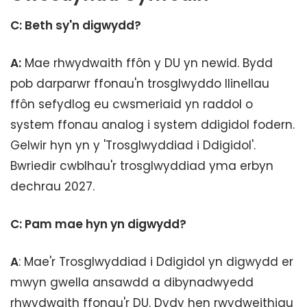
C: Beth sy'n digwydd?
A:
Mae rhwydwaith ffôn y DU yn newid. Bydd
pob darparwr ffonau'n trosglwyddo llinellau
ffôn sefydlog eu cwsmeriaid yn raddol o
system ffonau analog i system ddigidol fodern.
Gelwir hyn yn y 'Trosglwyddiad i Ddigidol'.
Bwriedir cwblhau'r trosglwyddiad yma erbyn
dechrau 2027.
C: Pam mae hyn yn digwydd?
A
: Mae'r Trosglwyddiad i Ddigidol yn digwydd er
mwyn gwella ansawdd a dibynadwyedd
rhwydwaith ffonau'r DU. Dydy hen rwydweithiau