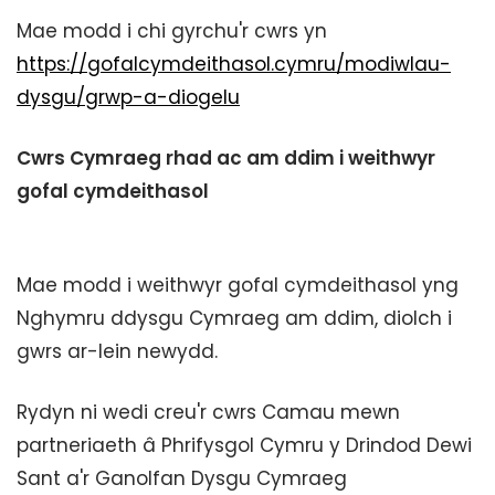
Mae modd i chi gyrchu'r cwrs yn
https://gofalcymdeithasol.cymru/modiwlau-
dysgu/grwp-a-diogelu
Cwrs Cymraeg rhad ac am ddim i weithwyr
gofal cymdeithasol
Mae modd i weithwyr gofal cymdeithasol yng
Nghymru ddysgu Cymraeg am ddim, diolch i
gwrs ar-lein newydd.
Rydyn ni wedi creu'r cwrs Camau mewn
partneriaeth â Phrifysgol Cymru y Drindod Dewi
Sant a'r Ganolfan Dysgu Cymraeg