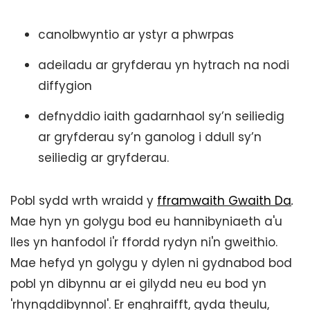
canolbwyntio ar ystyr a phwrpas
adeiladu ar gryfderau yn hytrach na nodi
diffygion
defnyddio iaith gadarnhaol sy’n seiliedig
ar gryfderau sy’n ganolog i ddull sy’n
seiliedig ar gryfderau.
Pobl sydd wrth wraidd y
fframwaith Gwaith Da
.
Mae hyn yn golygu bod eu hannibyniaeth a'u
lles yn hanfodol i'r ffordd rydyn ni'n gweithio.
Mae hefyd yn golygu y dylen ni gydnabod bod
pobl yn dibynnu ar ei gilydd neu eu bod yn
'rhyngddibynnol'. Er enghraifft, gyda theulu,