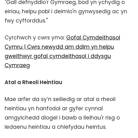
"Gall defnyddio'r Gymraeg, bod yn ychydig o
eiriau, helpu pobl i deimlo'n gynwysedig ac yn
fwy cyfforddus."
Cyrchwch y cwrs yma:
Gofal Cymdeithasol
Cymru | Cwrs newydd am ddim yn helpu
gweithwyr gofal cymdeithasol i ddysgu
Cymraeg
Atal a Rheoli Heintiau
Mae arfer da sy’n seiliedig ar atal a rheoli
heintiau yn hanfodol ar gyfer cynnal
amgylchedd diogel i bawb a lleihau'r risg o
ledaenu heintiau a chlefydau heintus.