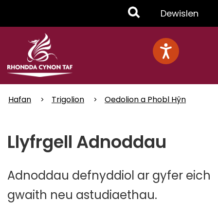
Skip
Toggle
Dewislen
to
main
Menu
content
Hafan
Trigolion
Oedolion a Phobl Hŷn
Llyfrgell Adnoddau
Adnoddau defnyddiol ar gyfer eich
gwaith neu astudiaethau.