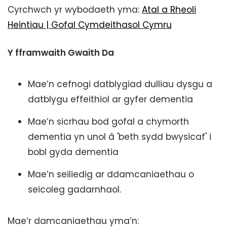
Cyrchwch yr wybodaeth yma:
Atal a Rheoli
Heintiau | Gofal Cymdeithasol Cymru
Y fframwaith Gwaith Da
Mae’n cefnogi datblygiad dulliau dysgu a
datblygu effeithiol ar gyfer dementia
Mae’n sicrhau bod gofal a chymorth
dementia yn unol â 'beth sydd bwysicaf' i
bobl gyda dementia
Mae’n seiliedig ar ddamcaniaethau o
seicoleg gadarnhaol.
Mae’r damcaniaethau yma’n: