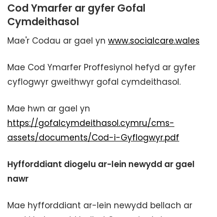
Cod Ymarfer ar gyfer Gofal
Cymdeithasol
Mae'r Codau ar gael yn
www.socialcare.wales
Mae Cod Ymarfer Proffesiynol hefyd ar gyfer
cyflogwyr gweithwyr gofal cymdeithasol.
Mae hwn ar gael yn
https://gofalcymdeithasol.cymru/cms-
assets/documents/Cod-i-Gyflogwyr.pdf
Hyfforddiant diogelu ar-lein newydd ar gael
nawr
Mae hyfforddiant ar-lein newydd bellach ar