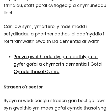
ffrindiau, staff gofal cyflogedig a chymunedau
lleol.
Canllaw syml, ymarferol y mae modd i
sefydliadau a phartneriaethau ei ddefnyddio i
roi fframwaith Gwaith Da dementia ar waith.
Pecyn gweithredu dysgu a datblygu ar
gyfer gofal a chymorth dementia | Gofal
Cymdeithasol Cymru
Straeon o'r sector
Rydyn ni wedi casglu straeon gan bobl go iawn
sy'n gweithio ym maes gofal cymdeithasol yng