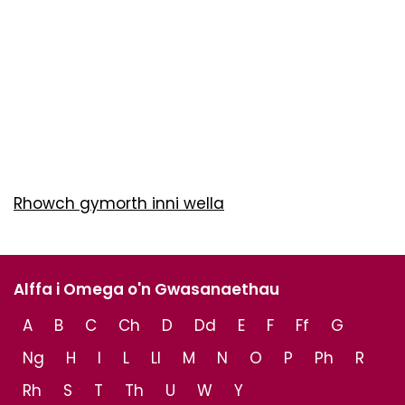
Rhowch gymorth inni wella
Alffa i Omega o'n Gwasanaethau
A
B
C
Ch
D
Dd
E
F
Ff
G
Ng
H
I
L
Ll
M
N
O
P
Ph
R
Rh
S
T
Th
U
W
Y