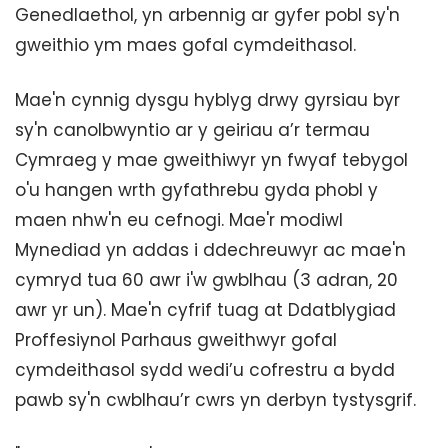
Genedlaethol, yn arbennig ar gyfer pobl sy'n
gweithio ym maes gofal cymdeithasol.
Mae'n cynnig dysgu hyblyg drwy gyrsiau byr
sy'n canolbwyntio ar y geiriau a’r termau
Cymraeg y mae gweithiwyr yn fwyaf tebygol
o'u hangen wrth gyfathrebu gyda phobl y
maen nhw'n eu cefnogi. Mae'r modiwl
Mynediad yn addas i ddechreuwyr ac mae'n
cymryd tua 60 awr i'w gwblhau (3 adran, 20
awr yr un). Mae'n cyfrif tuag at Ddatblygiad
Proffesiynol Parhaus gweithwyr gofal
cymdeithasol sydd wedi’u cofrestru a bydd
pawb sy'n cwblhau’r cwrs yn derbyn tystysgrif.