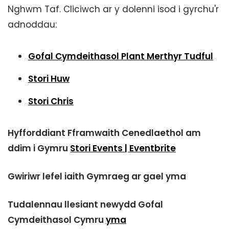
Nghwm Taf. Cliciwch ar y dolenni isod i gyrchu'r
adnoddau:
Gofal Cymdeithasol Plant Merthyr Tudful
Stori Huw
Stori Chris
Hyfforddiant Fframwaith Cenedlaethol am
ddim i Gymru
Stori Events | Eventbrite
Gwiriwr lefel iaith Gymraeg ar gael yma
Tudalennau llesiant newydd Gofal
Cymdeithasol Cymru
yma