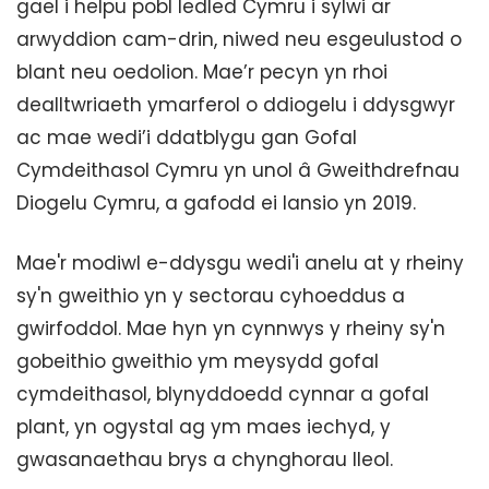
gael i helpu pobl ledled Cymru i sylwi ar
arwyddion cam-drin, niwed neu esgeulustod o
blant neu oedolion. Mae’r pecyn yn rhoi
dealltwriaeth ymarferol o ddiogelu i ddysgwyr
ac mae wedi’i ddatblygu gan Gofal
Cymdeithasol Cymru yn unol â Gweithdrefnau
Diogelu Cymru, a gafodd ei lansio yn 2019.
Mae'r modiwl e-ddysgu wedi'i anelu at y rheiny
sy'n gweithio yn y sectorau cyhoeddus a
gwirfoddol. Mae hyn yn cynnwys y rheiny sy'n
gobeithio gweithio ym meysydd gofal
cymdeithasol, blynyddoedd cynnar a gofal
plant, yn ogystal ag ym maes iechyd, y
gwasanaethau brys a chynghorau lleol.