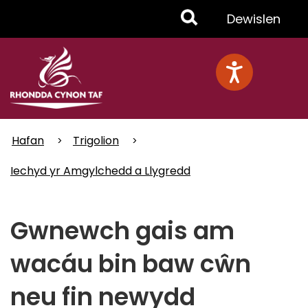
Skip
Toggle
Dewislen
to
main
Menu
content
Hafan
Trigolion
Iechyd yr Amgylchedd a Llygredd
Gwnewch gais am
wacáu bin baw cŵn
neu fin newydd