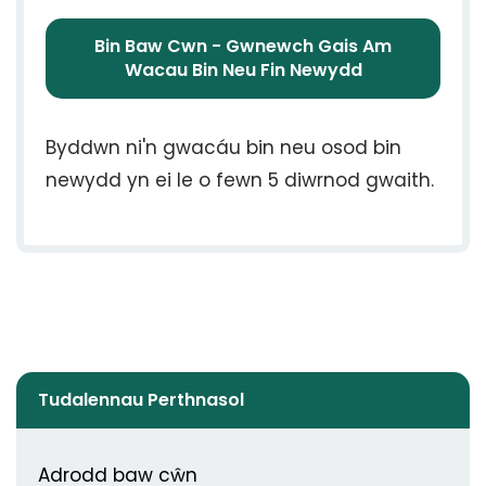
Bin Baw Cwn - Gwnewch Gais Am
Wacau Bin Neu Fin Newydd
Byddwn ni'n gwacáu bin neu osod bin
newydd yn ei le o fewn 5 diwrnod gwaith.
Tudalennau Perthnasol
Adrodd baw cŵn