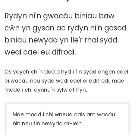
Rydyn ni'n gwacáu biniau baw
cŵn yn gyson ac rydyn ni'n gosod
biniau newydd yn lle'r rhai sydd
wedi cael eu difrodi.
Os ydych chi'n dod o hyd i fin sydd angen cael
ei wacáu neu sydd wedi cael ei ddifrodi, mae
modd i chi dynnu'n sylw at hyn.
Mae modd i chi wneud cais am wacáu
bin neu fin newydd ar-lein.