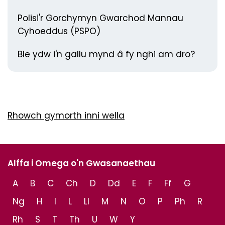
Polisi'r Gorchymyn Gwarchod Mannau
Cyhoeddus (PSPO)
Ble ydw i'n gallu mynd â fy nghi am dro?
Rhowch gymorth inni wella
Alffa i Omega o'n Gwasanaethau
A
B
C
Ch
D
Dd
E
F
Ff
G
Ng
H
I
L
Ll
M
N
O
P
Ph
R
Rh
S
T
Th
U
W
Y