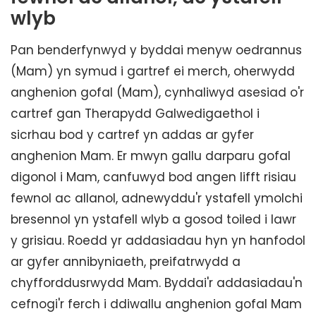
wlyb
Pan benderfynwyd y byddai menyw oedrannus
(Mam) yn symud i gartref ei merch, oherwydd
anghenion gofal (Mam), cynhaliwyd asesiad o'r
cartref gan Therapydd Galwedigaethol i
sicrhau bod y cartref yn addas ar gyfer
anghenion Mam. Er mwyn gallu darparu gofal
digonol i Mam, canfuwyd bod angen lifft risiau
fewnol ac allanol, adnewyddu'r ystafell ymolchi
bresennol yn ystafell wlyb a gosod toiled i lawr
y grisiau. Roedd yr addasiadau hyn yn hanfodol
ar gyfer annibyniaeth, preifatrwydd a
chyfforddusrwydd Mam. Byddai'r addasiadau'n
cefnogi'r ferch i ddiwallu anghenion gofal Mam