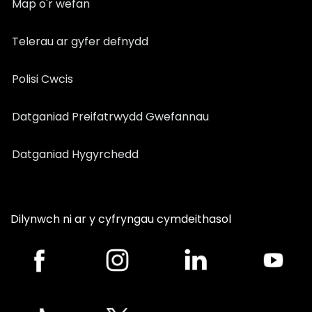
Map o'r wefan
Telerau ar gyfer defnydd
Polisi Cwcis
Datganiad Preifatrwydd Gwefannau
Datganiad Hygyrchedd
Dilynwch ni ar y cyfryngau cymdeithasol