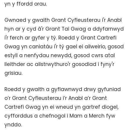
yn y ffordd orau.
Gwnaed y gwaith Grant Cyfleusterau i'r Anabl
hyn ar y cyd â'r Grant Tai Gwag a ddyfarnwyd
i'r ferch ar gyfer y tŷ. Roedd y Grant Cartrefi
Gwag yn caniatáu i'r tŷ gael ei ailweirio, gosod
estyll a nenfydau newydd, gosod cwrs atal
lleithder ac ailstrwythuro'r gosodiad i fyny'r
grisiau.
Roedd y gwaith a gyflawnwyd drwy gyfuniad
o’r Grant Cyfleusterau i’r Anabl a’r Grant
Cartrefi Gwag yn ei wneud yn gartref diogel,
cyfforddus a chefnogol i Mam a Merch fyw
ynddo.