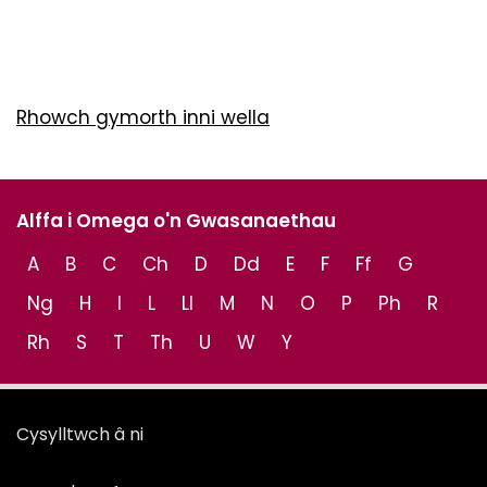
Rhowch gymorth inni wella
Alffa i Omega o'n Gwasanaethau
A
B
C
Ch
D
Dd
E
F
Ff
G
Ng
H
I
L
Ll
M
N
O
P
Ph
R
Rh
S
T
Th
U
W
Y
Cysylltwch â ni