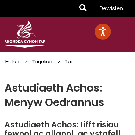
Skip
Toggle
Dewislen
to
main
Menu
content
Hafan
Trigolion
Tai
Astudiaeth Achos:
Menyw Oedrannus
Astudiaeth Achos: Lifft risiau
fewnol ac allanol, ac ystafell