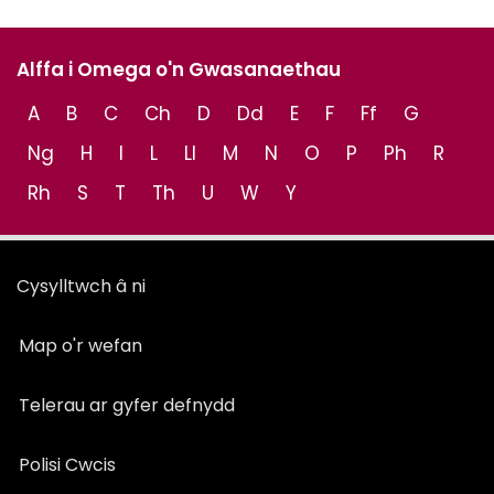
Alffa i Omega o'n Gwasanaethau
A
B
C
Ch
D
Dd
E
F
Ff
G
Ng
H
I
L
Ll
M
N
O
P
Ph
R
Rh
S
T
Th
U
W
Y
Cysylltwch â ni
Map o'r wefan
Telerau ar gyfer defnydd
Polisi Cwcis