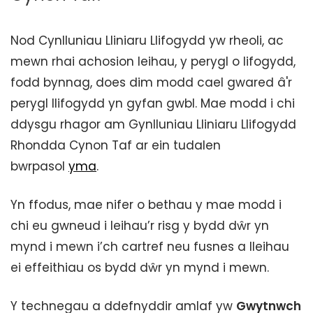
Nod Cynlluniau Lliniaru Llifogydd yw rheoli, ac
mewn rhai achosion leihau, y perygl o lifogydd,
fodd bynnag, does dim modd cael gwared â'r
perygl llifogydd yn gyfan gwbl. Mae modd i chi
ddysgu rhagor am Gynlluniau Lliniaru Llifogydd
Rhondda Cynon Taf ar ein tudalen
bwrpasol
yma
.
Yn ffodus, mae nifer o bethau y mae modd i
chi eu gwneud i leihau’r risg y bydd dŵr yn
mynd i mewn i’ch cartref neu fusnes a lleihau
ei effeithiau os bydd dŵr yn mynd i mewn.
Y technegau a ddefnyddir amlaf yw
Gwytnwch