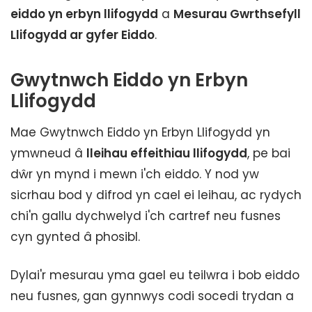
eiddo yn erbyn llifogydd
a
Mesurau Gwrthsefyll
Llifogydd ar gyfer Eiddo
.
Gwytnwch Eiddo yn Erbyn
Llifogydd
Mae Gwytnwch Eiddo yn Erbyn Llifogydd yn
ymwneud â
lleihau effeithiau llifogydd
, pe bai
dŵr yn mynd i mewn i'ch eiddo. Y nod yw
sicrhau bod y difrod yn cael ei leihau, ac rydych
chi'n gallu dychwelyd i'ch cartref neu fusnes
cyn gynted â phosibl.
Dylai'r mesurau yma gael eu teilwra i bob eiddo
neu fusnes, gan gynnwys codi socedi trydan a