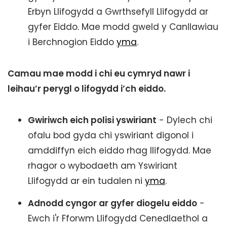
Erbyn Llifogydd a Gwrthsefyll Llifogydd ar
gyfer Eiddo. Mae modd gweld y Canllawiau
i Berchnogion Eiddo
yma
.
Camau mae modd i chi eu cymryd nawr i
leihau’r perygl o lifogydd i’ch eiddo.
Gwiriwch eich polisi yswiriant
- Dylech chi
ofalu bod gyda chi yswiriant digonol i
amddiffyn eich eiddo rhag llifogydd. Mae
rhagor o wybodaeth am Yswiriant
Llifogydd ar ein tudalen ni
yma
.
Adnodd cyngor ar gyfer diogelu eiddo
-
Ewch i'r Fforwm Llifogydd Cenedlaethol a