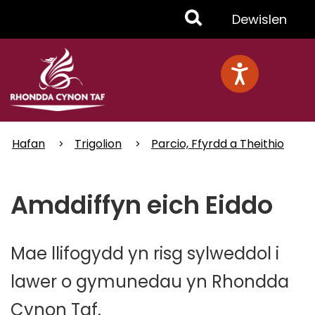
Skip
Toggle
Dewislen
to
main
Menu
content
Hafan
Trigolion
Parcio, Ffyrdd a Theithio
Amddiffyn eich Eiddo
Mae llifogydd yn risg sylweddol i
lawer o gymunedau yn Rhondda
Cynon Taf.