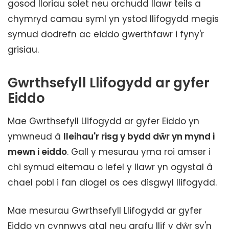
gosod lloriau solet neu orchudd llawr teils a
chymryd camau syml yn ystod llifogydd megis
symud dodrefn ac eiddo gwerthfawr i fyny'r
grisiau.
Gwrthsefyll Llifogydd ar gyfer
Eiddo
Mae Gwrthsefyll Llifogydd ar gyfer Eiddo yn
ymwneud â
lleihau'r risg y bydd dŵr yn mynd i
mewn i eiddo
. Gall y mesurau yma roi amser i
chi symud eitemau o lefel y llawr yn ogystal â
chael pobl i fan diogel os oes disgwyl llifogydd.
Mae mesurau Gwrthsefyll Llifogydd ar gyfer
Eiddo yn cynnwys atal neu arafu llif y dŵr sy'n