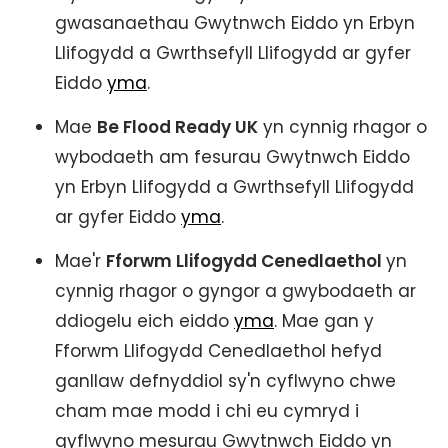
gwasanaethau Gwytnwch Eiddo yn Erbyn
Llifogydd a Gwrthsefyll Llifogydd ar gyfer
Eiddo
yma
.
Mae
Be Flood Ready UK
yn cynnig rhagor o
wybodaeth am fesurau Gwytnwch Eiddo
yn Erbyn Llifogydd a Gwrthsefyll Llifogydd
ar gyfer Eiddo
yma
.
Mae'r
Fforwm Llifogydd Cenedlaethol
yn
cynnig rhagor o gyngor a gwybodaeth ar
ddiogelu eich eiddo
yma
. Mae gan y
Fforwm Llifogydd Cenedlaethol hefyd
ganllaw defnyddiol sy'n cyflwyno chwe
cham mae modd i chi eu cymryd i
gyflwyno mesurau Gwytnwch Eiddo yn