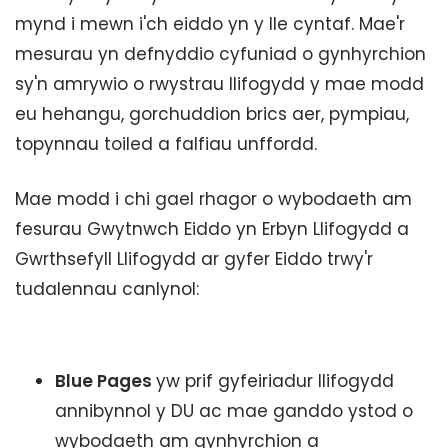
mynd i mewn i'ch eiddo yn y lle cyntaf. Mae'r
mesurau yn defnyddio cyfuniad o gynhyrchion
sy'n amrywio o rwystrau llifogydd y mae modd
eu hehangu, gorchuddion brics aer, pympiau,
topynnau toiled a falfiau unffordd.
Mae modd i chi gael rhagor o wybodaeth am
fesurau Gwytnwch Eiddo yn Erbyn Llifogydd a
Gwrthsefyll Llifogydd ar gyfer Eiddo trwy'r
tudalennau canlynol:
Blue Pages
yw prif gyfeiriadur llifogydd
annibynnol y DU ac mae ganddo ystod o
wybodaeth am gynhyrchion a