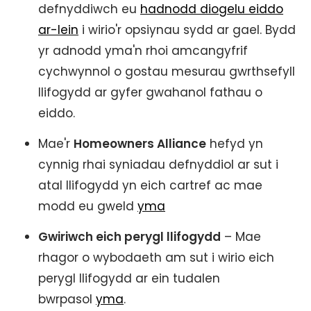
defnyddiwch eu
hadnodd diogelu eiddo
ar-lein
i wirio'r opsiynau sydd ar gael. Bydd
yr adnodd yma'n rhoi amcangyfrif
cychwynnol o gostau mesurau gwrthsefyll
llifogydd ar gyfer gwahanol fathau o
eiddo.
Mae'r
Homeowners Alliance
hefyd yn
cynnig rhai syniadau defnyddiol ar sut i
atal llifogydd yn eich cartref ac mae
modd eu gweld
yma
Gwiriwch eich perygl llifogydd
– Mae
rhagor o wybodaeth am sut i wirio eich
perygl llifogydd ar ein tudalen
bwrpasol
yma
.