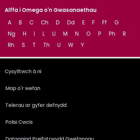
Alffa i Omega o'n Gwasanaethau
A
B
C
Ch
D
Dd
E
F
Ff
G
Ng
H
I
L
Ll
M
N
O
P
Ph
R
Rh
S
T
Th
U
W
Y
Cysylltwch â ni
Map o'r wefan
Telerau ar gyfer defnydd
Polisi Cwcis
Datganiad Preifatrwydd Gwefannau