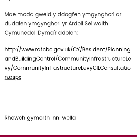
Mae modd gweld y ddogfen ymgynghori ar
dudalen ymgynghori yr Ardoll Seilwaith
Cymunedol. Dyma'r ddolen:
http://www.rctcbc.gov.uk/CY/Resident/Planning
andBuildingControl/CommunityInfrastructureLe
vy/CommunityInfrastructureLevyCILConsultatio
n.aspx
Rhowch gymorth inni wella