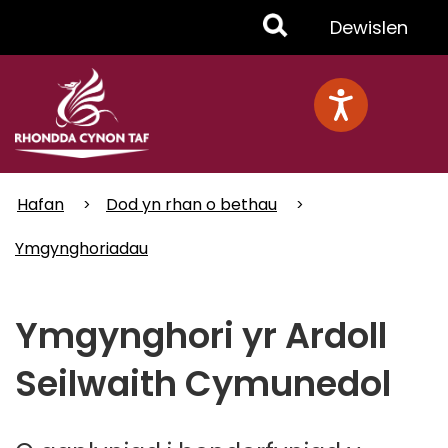
Skip
Toggle
Dewislen
to
main
Menu
content
Hafan
Dod yn rhan o bethau
Ymgynghoriadau
Ymgynghori yr Ardoll
Seilwaith Cymunedol