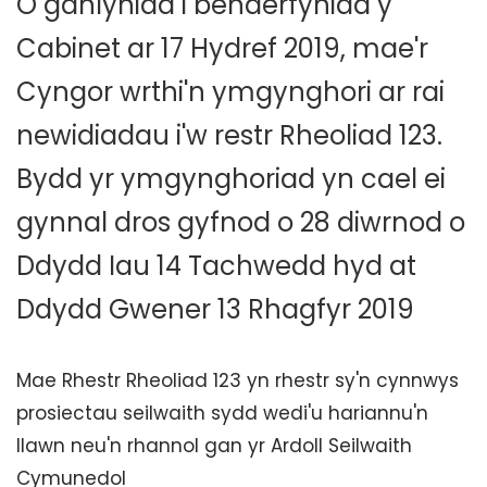
O ganlyniad i benderfyniad y
Cabinet ar 17 Hydref 2019, mae'r
Cyngor wrthi'n ymgynghori ar rai
newidiadau i'w restr Rheoliad 123.
Bydd yr ymgynghoriad yn cael ei
gynnal dros gyfnod o 28 diwrnod o
Ddydd Iau 14 Tachwedd hyd at
Ddydd Gwener 13 Rhagfyr 2019
Mae Rhestr Rheoliad 123 yn rhestr sy'n cynnwys
prosiectau seilwaith sydd wedi'u hariannu'n
llawn neu'n rhannol gan yr Ardoll Seilwaith
Cymunedol