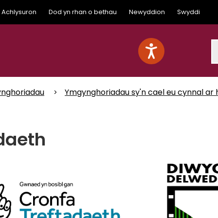
Achlysuron
Dod yn rhan o bethau
Newyddion
Swyddi
S
nghoriadau
Ymgynghoriadau sy'n cael eu cynnal ar 
daeth