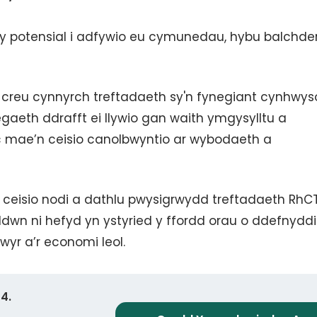
 potensial i adfywio eu cymunedau, hybu balchder 
o creu cynnyrch treftadaeth sy'n fynegiant cynhwys
gaeth ddrafft ei llywio gan waith ymgysylltu a
 ac mae’n ceisio canolbwyntio ar wybodaeth a
ceisio nodi a dathlu pwysigrwydd treftadaeth RhC
yddwn ni hefyd yn ystyried y ffordd orau o ddefnyddi
yr a’r economi leol.
4.