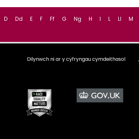
D
Dd
E
F
Ff
G
Ng
H
I
L
Ll
M
Dilynwch ni ar y cyfryngau cymdeithasol