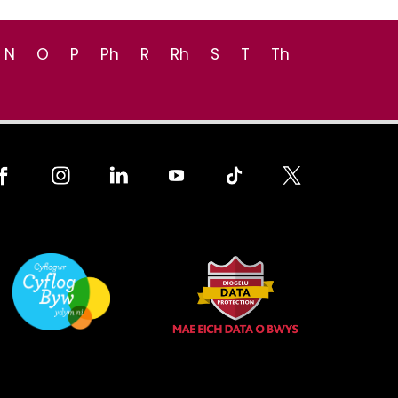
N
O
P
Ph
R
Rh
S
T
Th