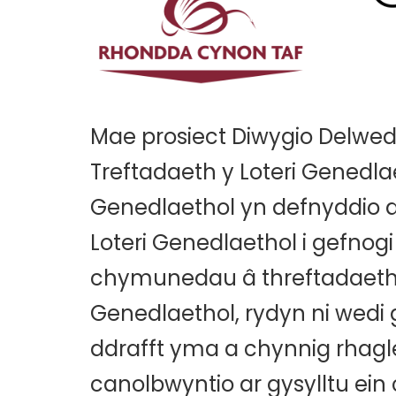
Mae prosiect Diwygio Delwed
Treftadaeth y Loteri Genedla
Genedlaethol yn defnyddio a
Loteri Genedlaethol i gefnogi
chymunedau â threftadaeth y
Genedlaethol, rydyn ni wedi g
ddrafft yma a chynnig rhagl
canolbwyntio ar gysylltu ein