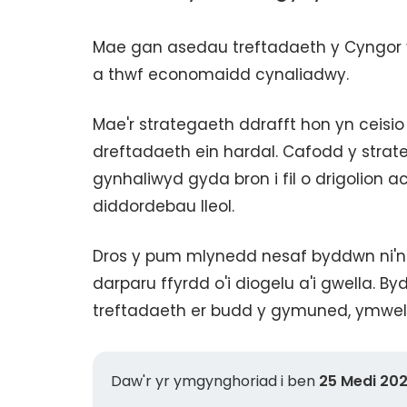
Mae gan asedau treftadaeth y Cyngor y
a thwf economaidd cynaliadwy.
Mae'r strategaeth ddrafft hon yn ceisi
dreftadaeth ein hardal. Cafodd y strate
gynhaliwyd gyda bron i fil o drigolion
diddordebau lleol.
Dros y pum mlynedd nesaf byddwn ni'n 
darparu ffyrdd o'i diogelu a'i gwella. B
treftadaeth er budd y gymuned, ymwelw
Daw'r yr ymgynghoriad i ben
25 Medi 202