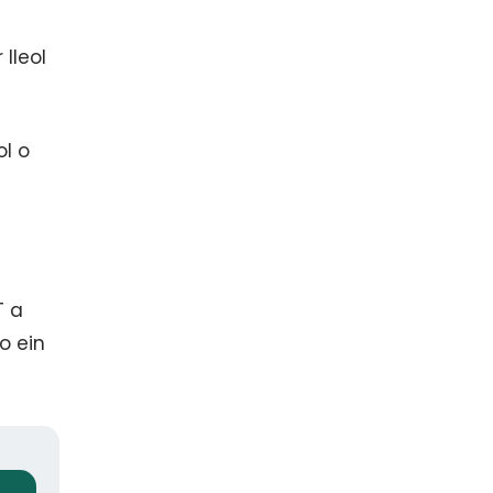
lleol
ol o
T a
o ein