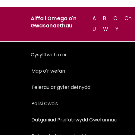
Alffa i Omega o'n
A
B
C
Ch
Gwasanaethau
U
W
Y
Cysylltwch â ni
Map o'r wefan
Telerau ar gyfer defnydd
Polisi Cwcis
Datganiad Preifatrwydd Gwefannau