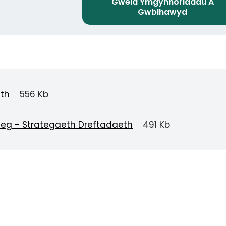
Gweld Ymgynhoriadau A
Gwblhawyd
eth
556 Kb
raeg - Strategaeth Dreftadaeth
491 Kb