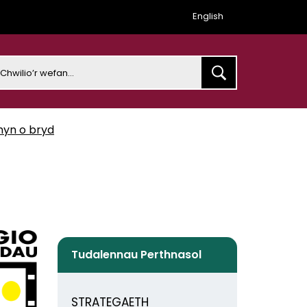
English
earch
hyn o bryd
Tudalennau Perthnasol
STRATEGAETH