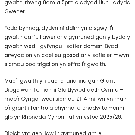
gwaith, rhwng 8am a 5pm o ddydd Llun i ddydd
Gwener.
Fodd bynnag, dydyn ni ddim yn disgwyl i'r
gwaith darfu llawer ar y gymuned gan y bydd y
gwaith wedi'i gyfyngu i safle'r domen. Bydd
arwyddion yn cael eu gosod ar y safle er mwyn
sicrhau bod trigolion yn effro i'r gwaith.
Mae'r gwaith yn cael ei ariannu gan Grant
Diogelwch Tomenni Glo Llywodraeth Cymru –
mae'r Cyngor wedi sicrhau £11.4 miliwn yn rhan
o'r grant i fonitro a chynnal a chadw tomenni
glo yn Rhondda Cynon Taf yn ystod 2025/26.
Diolch ymlaen llaw i'r gymuned am ei