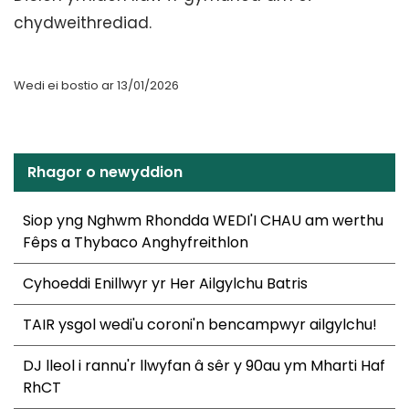
chydweithrediad.
Wedi ei bostio ar 13/01/2026
Rhagor o newyddion
Siop yng Nghwm Rhondda WEDI'I CHAU am werthu
Fêps a Thybaco Anghyfreithlon
Cyhoeddi Enillwyr yr Her Ailgylchu Batris
TAIR ysgol wedi'u coroni'n bencampwyr ailgylchu!
DJ lleol i rannu'r llwyfan â sêr y 90au ym Mharti Haf
RhCT