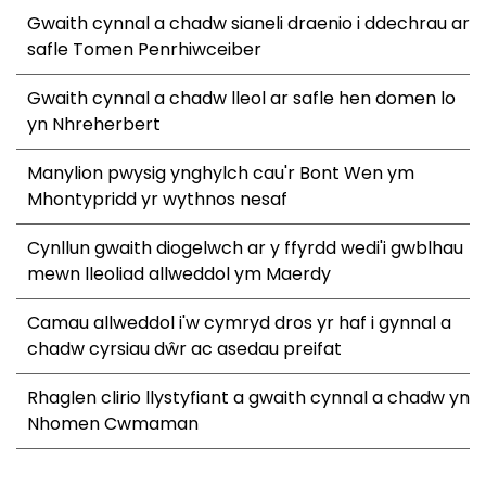
Gwaith cynnal a chadw sianeli draenio i ddechrau ar
safle Tomen Penrhiwceiber
Gwaith cynnal a chadw lleol ar safle hen domen lo
yn Nhreherbert
Manylion pwysig ynghylch cau'r Bont Wen ym
Mhontypridd yr wythnos nesaf
Cynllun gwaith diogelwch ar y ffyrdd wedi'i gwblhau
mewn lleoliad allweddol ym Maerdy
Camau allweddol i'w cymryd dros yr haf i gynnal a
chadw cyrsiau dŵr ac asedau preifat
Rhaglen clirio llystyfiant a gwaith cynnal a chadw yn
Nhomen Cwmaman