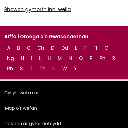
Rhowch gymorth inni wella
Alffa i Omega o'n Gwasanaethau
A
B
C
Ch
D
Dd
E
F
Ff
G
Ng
H
I
L
Ll
M
N
O
P
Ph
R
Rh
S
T
Th
U
W
Y
Cysylltwch â ni
Map o'r wefan
Telerau ar gyfer defnydd