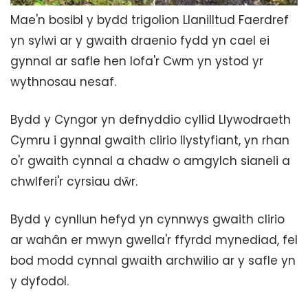
Mae'n bosibl y bydd trigolion Llanilltud Faerdref
yn sylwi ar y gwaith draenio fydd yn cael ei
gynnal ar safle hen lofa'r Cwm yn ystod yr
wythnosau nesaf.
Bydd y Cyngor yn defnyddio cyllid Llywodraeth
Cymru i gynnal gwaith clirio llystyfiant, yn rhan
o'r gwaith cynnal a chadw o amgylch sianeli a
chwlferi'r cyrsiau dŵr.
Bydd y cynllun hefyd yn cynnwys gwaith clirio
ar wahân er mwyn gwella'r ffyrdd mynediad, fel
bod modd cynnal gwaith archwilio ar y safle yn
y dyfodol.