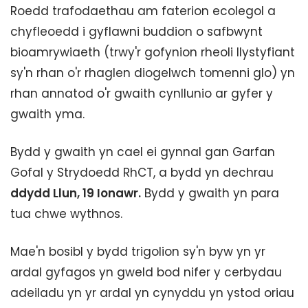
Roedd trafodaethau am faterion ecolegol a
chyfleoedd i gyflawni buddion o safbwynt
bioamrywiaeth (trwy'r gofynion rheoli llystyfiant
sy'n rhan o'r rhaglen diogelwch tomenni glo) yn
rhan annatod o'r gwaith cynllunio ar gyfer y
gwaith yma.
Bydd y gwaith yn cael ei gynnal gan Garfan
Gofal y Strydoedd RhCT, a bydd yn dechrau
ddydd Llun, 19 Ionawr.
Bydd y gwaith yn para
tua chwe wythnos.
Mae'n bosibl y bydd trigolion sy'n byw yn yr
ardal gyfagos yn gweld bod nifer y cerbydau
adeiladu yn yr ardal yn cynyddu yn ystod oriau