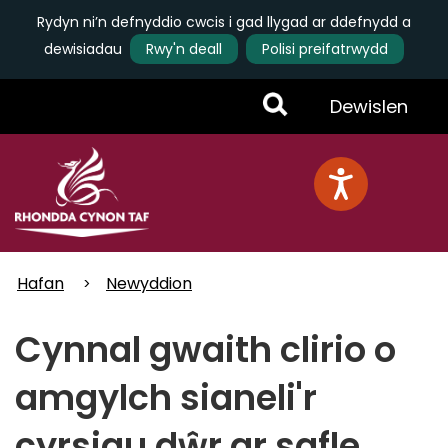
Rydyn ni’n defnyddio cwcis i gad llygad ar ddefnydd a
dewisiadau
Rwy'n deall
Polisi preifatrwydd
Skip
Toggle
Dewislen
to
main
Menu
content
Hafan
Newyddion
Cynnal gwaith clirio o
amgylch sianeli'r
cyrsiau dŵr ar safle