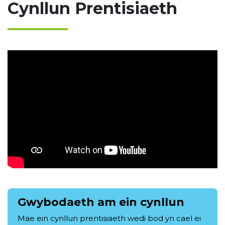
Cynllun Prentisiaeth
Gwybodaeth am ein cynllun
Mae ein cynllun prentisiaeth wedi bod yn cael ei