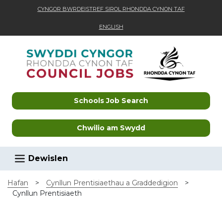
CYNGOR BWRDEISTREF SIROL RHONDDA CYNON TAF
ENGLISH
Skip to main content
Schools Job Search
Chwilio am Swydd
Dewislen
Hafan
>
Cynllun Prentisiaethau a Graddedigion
>
Cynllun Prentisiaeth