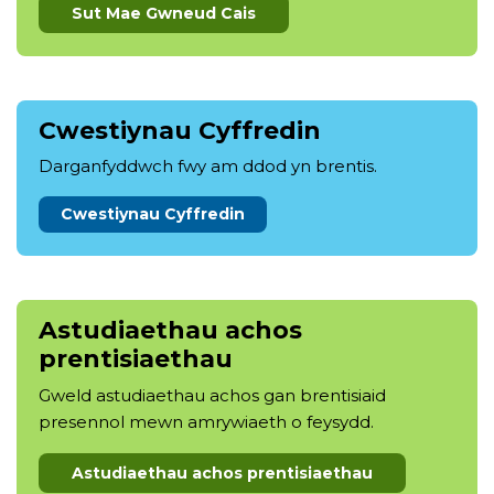
Sut Mae Gwneud Cais
Cwestiynau Cyffredin
Darganfyddwch fwy am ddod yn brentis.
Cwestiynau Cyffredin
Astudiaethau achos
prentisiaethau
Gweld astudiaethau achos gan brentisiaid
presennol mewn amrywiaeth o feysydd.
Astudiaethau achos prentisiaethau