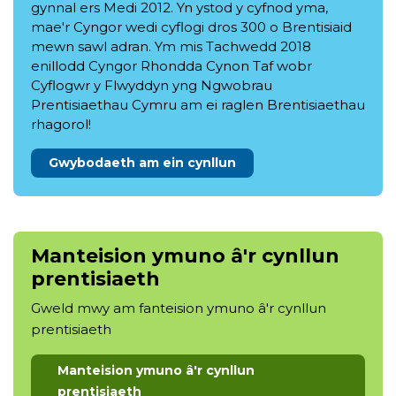
gynnal ers Medi 2012. Yn ystod y cyfnod yma,
mae'r Cyngor wedi cyflogi dros 300 o Brentisiaid
mewn sawl adran. Ym mis Tachwedd 2018
enillodd Cyngor Rhondda Cynon Taf wobr
Cyflogwr y Flwyddyn yng Ngwobrau
Prentisiaethau Cymru am ei raglen Brentisiaethau
rhagorol!
Gwybodaeth am ein cynllun
Manteision ymuno â'r cynllun
prentisiaeth
Gweld mwy am fanteision ymuno â'r cynllun
prentisiaeth
Manteision ymuno â'r cynllun
prentisiaeth