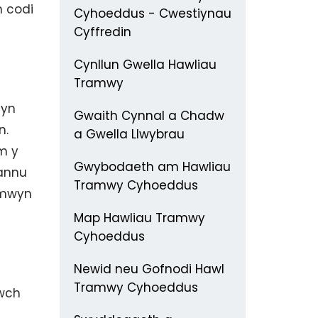
 codi
Cyhoeddus - Cwestiynau
Cyffredin
Cynllun Gwella Hawliau
Tramwy
 yn
Gwaith Cynnal a Chadw
n.
a Gwella Llwybrau
m y
Gwybodaeth am Hawliau
hannu
Tramwy Cyhoeddus
mwyn
Map Hawliau Tramwy
Cyhoeddus
Newid neu Gofnodi Hawl
Tramwy Cyhoeddus
iwch