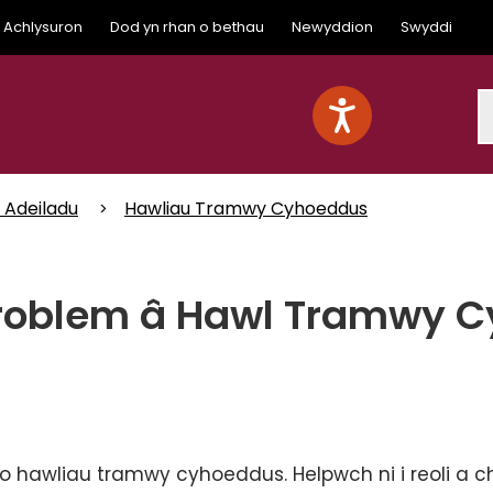
Achlysuron
Dod yn rhan o bethau
Newyddion
Swyddi
S
c Adeiladu
Hawliau Tramwy Cyhoeddus
roblem â Hawl Tramwy 
 o hawliau tramwy cyhoeddus. Helpwch ni i reoli a 