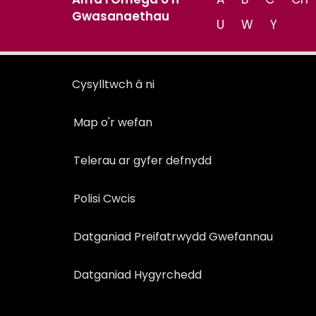
Gwasanaethau
U
W
Y
Cysylltwch â ni
Map o'r wefan
Telerau ar gyfer defnydd
Polisi Cwcis
Datganiad Preifatrwydd Gwefannau
Datganiad Hygyrchedd