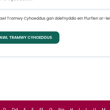
wl Tramwy Cyhoeddus gan ddefnyddio ein ffurflen ar-le
HAWL TRAMWY CYHOEDDUS
D
Dd
E
F
Ff
G
Ng
H
I
L
Ll
M