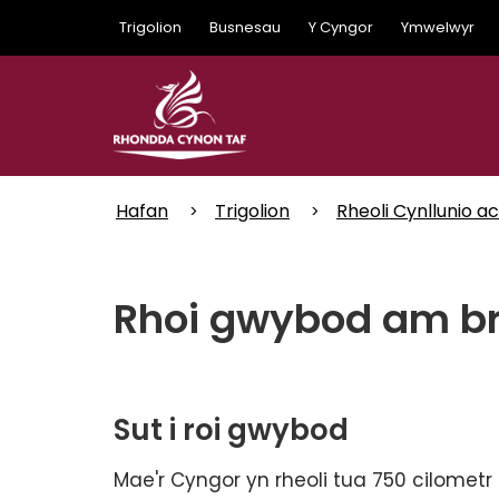
Skip
Trigolion
Busnesau
Y Cyngor
Ymwelwyr
to
main
content
Hafan
Trigolion
Rheoli Cynllunio a
Rhoi gwybod am b
Sut i roi gwybod
Mae'r Cyngor yn rheoli tua 750 cilometr