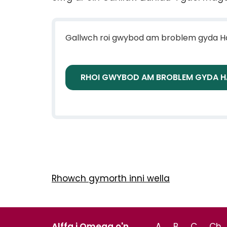
Gallwch roi gwybod am broblem gyda Ha
RHOI GWYBOD AM BROBLEM GYDA 
Rhowch gymorth inni wella
Alffa i Omega o'n
A
B
C
Ch