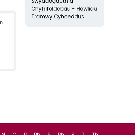
Swyddogaeth a
Chyfrifoldebau - Hawliau
Tramwy Cyhoeddus
in
N
O
P
Ph
R
Rh
S
T
Th