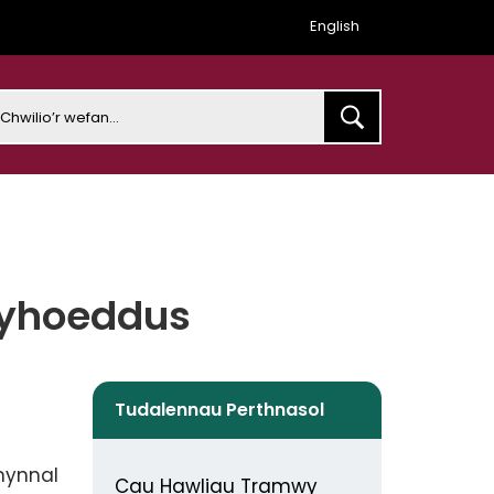
English
earch
Cyhoeddus
Tudalennau Perthnasol
chynnal
Cau Hawliau Tramwy