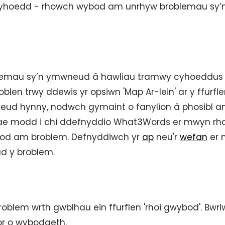
cyhoedd - rhowch wybod am unrhyw broblemau sy’n
oblemau sy’n ymwneud â hawliau tramwy cyhoeddus
roblen trwy ddewis yr opsiwn 'Map Ar-lein' ar y ffurfle
eud hynny, nodwch gymaint o fanylion â phosibl a
yn mae modd i chi ddefnyddio What3Words er mwyn r
ybod am broblem. Defnyddiwch yr
ap
neu'r
wefan
er 
iad y broblem.
roblem wrth gwblhau ein ffurflen 'rhoi gwybod'. Bwr
or o wybodaeth.