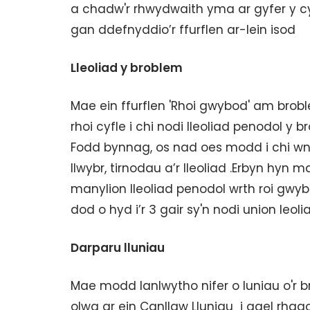
a chadw'r rhwydwaith yma ar gyfer y 
gan ddefnyddio’r ffurflen ar-lein isod
Lleoliad y broblem
Mae ein ffurflen 'Rhoi gwybod' am br
rhoi cyfle i chi nodi lleoliad penodol y b
Fodd bynnag, os nad oes modd i chi wn
llwybr, tirnodau a’r lleoliad .Erbyn h
manylion lleoliad penodol wrth roi gw
dod o hyd i’r 3 gair sy'n nodi union leol
Darparu lluniau
Mae modd lanlwytho nifer o luniau o'r b
olwg ar ein Canllaw Lluniau i gael rhag