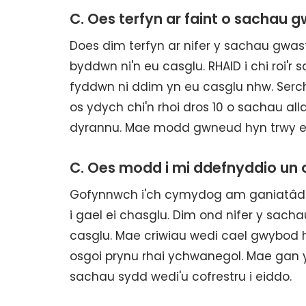
C. Oes terfyn ar faint o sachau 
Does dim terfyn ar nifer y sachau gwast
byddwn ni'n eu casglu. RHAID i chi roi'r
fyddwn ni ddim yn eu casglu nhw. Serch
os ydych chi'n rhoi dros 10 o sachau a
dyrannu. Mae modd gwneud hyn trwy e
C. Oes modd i mi ddefnyddio un
Gofynnwch i'ch cymydog am ganiatâd a s
i gael ei chasglu. Dim ond nifer y sacha
casglu. Mae criwiau wedi cael gwybod 
osgoi prynu rhai ychwanegol. Mae gan y
sachau sydd wedi'u cofrestru i eiddo.