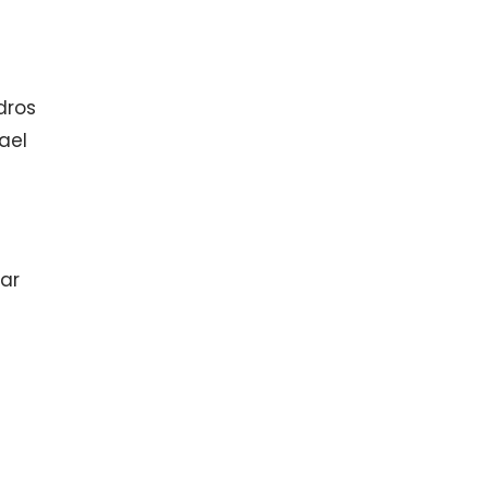
dros
ael
ar