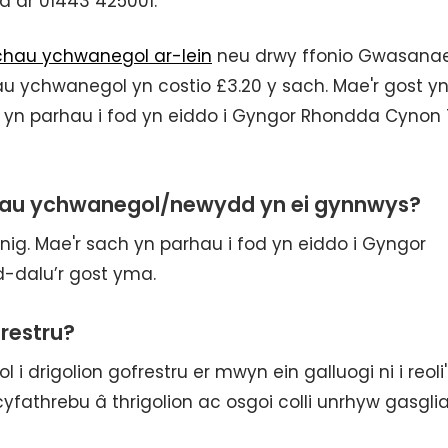
d ar 01443 425001.
hau ychwanegol ar-lein
neu drwy ffonio Gwasana
au ychwanegol yn costio £3.20 y sach. Mae'r gost y
h yn parhau i fod yn eiddo i Gyngor Rhondda Cynon 
achau ychwanegol/newydd yn ei gynnwys?
nig. Mae'r sach yn parhau i fod yn eiddo i Gyngor
-dalu’r gost yma.
restru?
i drigolion gofrestru er mwyn ein galluogi ni i reoli'
cyfathrebu â thrigolion ac osgoi colli unrhyw gasgli