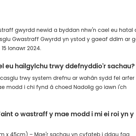
straff gwyrdd newid a byddan nhw'n cael eu hatal 
sglu Gwastraff Gwyrdd yn ystod y gaeaf ddim ar g
 15 Ionawr 2024.
el eu hailgylchu trwy ddefnyddio'r sachau?
casglu trwy system drefnu ar wahân sydd fel arfer 
mae modd i chi fynd â choed Nadolig go iawn i'ch
aint o wastraff y mae modd i mi ei roi yn y
cm x 45cm) – Mae'r sachau yn cyfateb i ddau fag