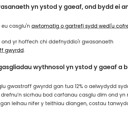
wasanaeth yn ystod y gaeaf, ond bydd ei a
l eu casglu'n
awtomatig o gartrefi sydd wedi'u cofre
, ond yr hoffech chi ddefnyddio'r gwasanaeth
ff gwyrdd
.
gasgliadau wythnosol yn ystod y gaeaf a 
glu gwastraff gwyrdd gan tua 12% o aelwydydd syd
em drefnu’n sicrhau bod carfanau casglu dim ond y
 gan leihau nifer y teithiau diangen, costau tanwyd