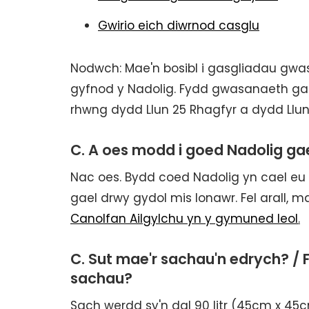
Gwirio eich diwrnod casglu
Nodwch: Mae'n bosibl i gasgliadau gwa
gyfnod y Nadolig. Fydd gwasanaeth ga
rhwng dydd Llun 25 Rhagfyr a dydd Llun
C. A oes modd i goed Nadolig ga
Nac oes. Bydd coed Nadolig yn cael eu 
gael drwy gydol mis Ionawr. Fel arall, 
Canolfan Ailgylchu yn y gymuned leol
.
C. Sut mae'r sachau'n edrych? / F
sachau?
Sach werdd sy'n dal 90 litr (45cm x 45