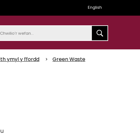
English
earch
rth ymyl y ffordd
Green Waste
u