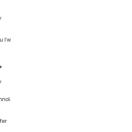
y
u i’w
?
y
nnol.
fer