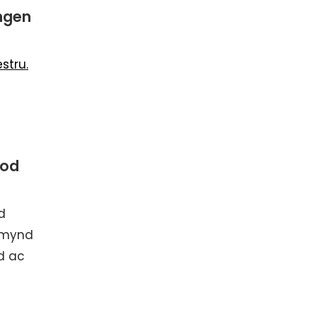
ngen
stru.
bod
d
n mynd
d ac