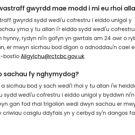
gwastraff gwyrdd mae modd i mi eu rhoi all
raff gwyrdd sydd wedi'u cofrestru i eiddo unigol y
 sachau yma y tu allan i'r eiddo sydd wedi'u cofrestr
 hynny, rydyn ni'n gofyn yn gwrtais am 24 awr o r
llan, er mwyn sicrhau bod digon o adnoddau'n cael 
-bostio
Ailgylchu@rctcbc.gov.uk
.
 o sachau fy nghymydog?
icrhau bod y sach wedi'i rhoi y tu allan i'w heid
u sydd wedi'u cofrestru i eiddo unigol y byddwn ni'n
hyn gan fod rhai trigolion wedi dwyn sachau er mw
 criwiau casglu ddyfais yn y cerbyd sy'n dangos fa