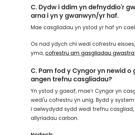
C. Dydw i ddim yn defnyddio'r g
arna i yn y gwanwyn/yr haf.
Mae casgliadau yn ystod yr haf yn cae
Os nad ydych chi wedi cofrestru eisoes
yma,
cofrestru am gasgliadau gwastra
C. Pam fod y Cyngor yn newid o 
angen trefnu casgliadau?
Yn ystod y gaeaf, mae’r Cyngor yn cas
wedi'u cofrestru yn unig. Bydd y syst
i aelwydydd sydd wedi trefnu casgliad,
allyriadau carbon.
Nodwch: