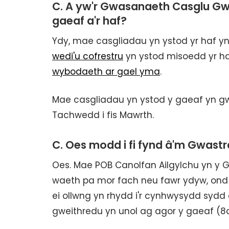
C. A yw'r Gwasanaeth Casglu Gw
gaeaf a'r haf?
Ydy, mae casgliadau yn ystod yr haf yn
wedi'u cofrestru
yn ystod misoedd yr h
wybodaeth ar gael yma
.
Mae casgliadau yn ystod y gaeaf yn gw
Tachwedd i fis Mawrth.
C. Oes modd i fi fynd â'm Gwast
Oes. Mae POB Canolfan Ailgylchu yn y G
waeth pa mor fach neu fawr ydyw, ond R
ei ollwng yn rhydd i'r cynhwysydd sydd 
gweithredu yn unol ag agor y gaeaf (8