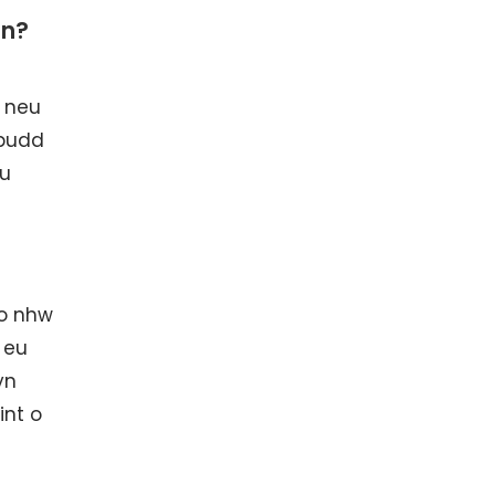
an?
u neu
ybudd
eu
do nhw
 eu
yn
int o