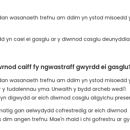
 dan wasanaeth trefnu am ddim yn ystod misoedd 
dd yn cael ei gasglu ar y diwrnod casglu deunyddia
wrnod caiff fy ngwastraff gwyrdd ei gasglu
 dan wasanaeth trefnu am ddim yn ystod misoedd 
 y tudalennau yma. Unwaith y bydd archeb wedi'i
yn digwydd ar eich diwrnod casglu ailgylchu prese
matig gan aelwydydd cofrestredig ar eich diwrnod
 dim angen trefnu. Mae'n rhaid i chi gofrestru ar gy