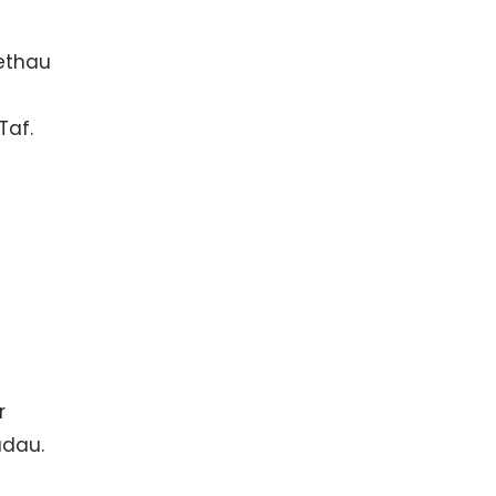
ethau
n
Taf.
r
adau.