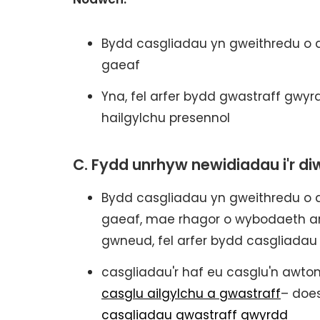
Bydd casgliadau yn gweithredu o
gaeaf
Yna, fel arfer bydd gwastraff gwyr
hailgylchu presennol
C. Fydd unrhyw newidiadau i'r di
Bydd casgliadau yn gweithredu o
gaeaf, mae rhagor o wybodaeth ar
gwneud, fel arfer bydd casgliadau 
casgliadau'r haf eu casglu'n awto
casglu ailgylchu a gwastraff
– does
casgliadau gwastraff gwyrdd