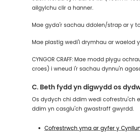
ailgylchu clir a hanner.
Mae gyda'r sachau ddolen/strap ar y to
Mae plastig wedi'i drymhau ar waelod y
CYNGOR CRAFF: Mae modd plygu ochrau'r s
croes) i wneud i'r sachau dynnu'n agosa
C. Beth fydd yn digwydd os dydw
Os dydych chi ddim wedi cofrestru'ch 
ddim yn casglu'ch gwastraff gwyrdd.
Cofrestrwch yma ar gyfer y Cynll