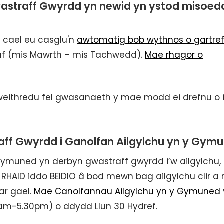
astraff Gwyrdd yn newid yn ystod misoed
 cael eu casglu'n
awtomatig bob wythnos o gartref
af (mis Mawrth – mis Tachwedd).
Mae rhagor o
eithredu fel gwasanaeth y mae modd ei drefnu o f
raff Gwyrdd i Ganolfan Ailgylchu yn y Gym
ymuned yn derbyn gwastraff gwyrdd i’w ailgylchu, 
HAID iddo BEIDIO â bod mewn bag ailgylchu clir a 
ar gael.
Mae Canolfannau Ailgylchu yn y Gymuned
am-5.30pm) o ddydd Llun 30 Hydref.