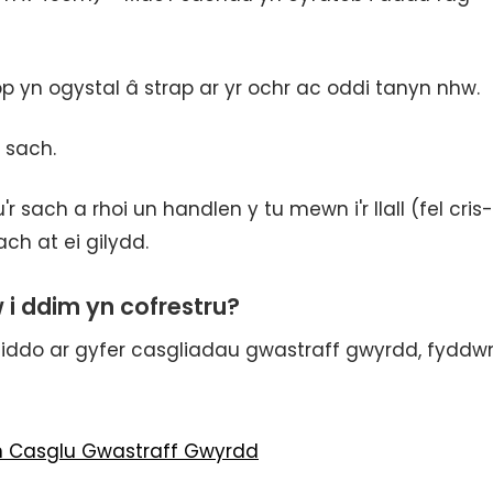
p yn ogystal â strap ar yr ochr ac oddi tanyn nhw.
 sach.
ach a rhoi un handlen y tu mewn i'r llall (fel cris-
ch at ei gilydd.
 i ddim yn cofrestru?
eiddo ar gyfer casgliadau gwastraff gwyrdd, fyddwn
un Casglu Gwastraff Gwyrdd