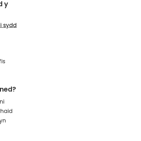
d y
i sydd
is
uned?
ni
rhaid
yn