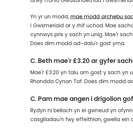
drwy ffonio Gwasanaethau i Gwsmeriai
Yn yr un modd,
mae modd archebu sac
i Gwsmeriaid ar y rhif uchod. Mae sach
cynnwys pris y sach yn unig. Mae'r sac
Does dim modd ad-dalu’r gost yma.
C. Beth mae'r £3.20 ar gyfer s
Mae'r £3.20 yn talu am gost y sach yn u
Rhondda Cynon Taf. Does dim modd ad
C. Pam mae angen i drigolion gof
Rydyn ni bellach yn ei gwneud yn ofynnol 
casgliadau'n fwy effeithlon, gwella ein 