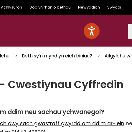
Achlysuron
Dod yn rhan o bethau
Newyddion
Swyddi
S
lchu
Beth sy'n mynd yn eich biniau?
Ailgylchu w
– Cwestiynau Cyffredin
h am ddim neu sachau ychwanegol?
eich dwy sach gwastraff gwyrdd am ddim ar-lein
ne