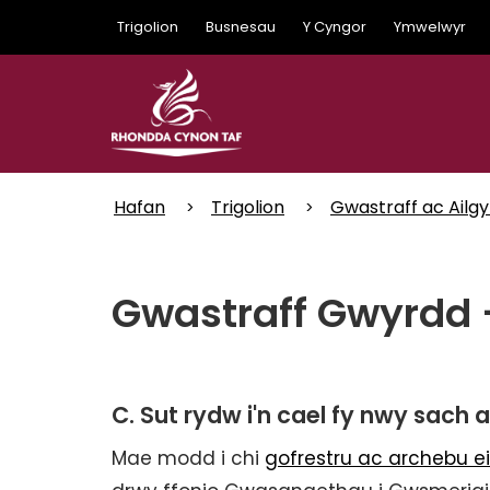
Skip
Trigolion
Busnesau
Y Cyngor
Ymwelwyr
to
main
content
Hafan
Trigolion
Gwastraff ac Ailgy
Gwastraff Gwyrdd 
C. Sut rydw i'n cael fy nwy sac
Mae modd i chi
gofrestru ac archebu 