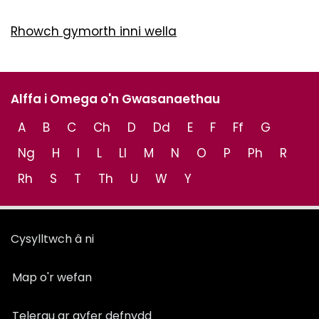
Rhowch gymorth inni wella
Alffa i Omega o'n Gwasanaethau
A
B
C
Ch
D
Dd
E
F
Ff
G
Ng
H
I
L
Ll
M
N
O
P
Ph
R
Rh
S
T
Th
U
W
Y
Cysylltwch â ni
Map o'r wefan
Telerau ar gyfer defnydd