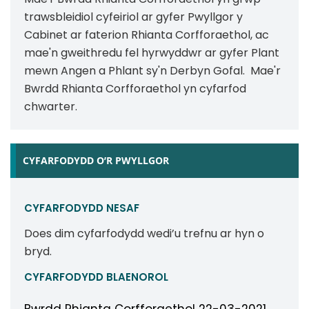
trawsbleidiol cyfeiriol ar gyfer Pwyllgor y
Cabinet ar faterion Rhianta Corfforaethol, ac
mae'n gweithredu fel hyrwyddwr ar gyfer Plant
mewn Angen a Phlant sy'n Derbyn Gofal. Mae'r
Bwrdd Rhianta Corfforaethol yn cyfarfod
chwarter.
CYFARFODYDD O’R PWYLLGOR
CYFARFODYDD NESAF
Does dim cyfarfodydd wedi’u trefnu ar hyn o
bryd.
CYFARFODYDD BLAENOROL