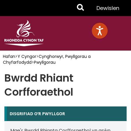
Skip
Toggle
Dewislen
to
main
Menu
content
Hafan
>
Y Cyngor
>
Cynghorwyr, Pwyllgorau a
Chyfarfodydd
>
Pwyllgorau
Bwrdd Rhiant
Corfforaethol
DISGRIFIAD O’R PWYLLGOR
Mae'r Bwrdd Rhianta Corfforaethol yn grŵp