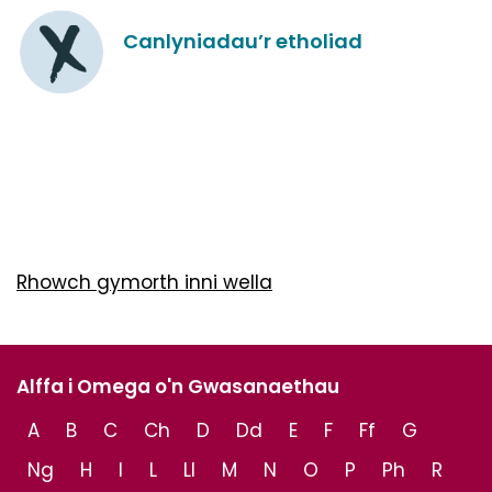
Canlyniadau’r etholiad
Rhowch gymorth inni wella
Alffa i Omega o'n Gwasanaethau
A
B
C
Ch
D
Dd
E
F
Ff
G
Ng
H
I
L
Ll
M
N
O
P
Ph
R