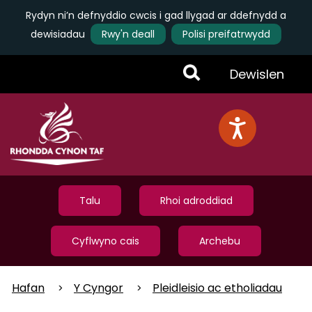
Rydyn ni’n defnyddio cwcis i gad llygad ar ddefnydd a
dewisiadau
Rwy'n deall
Polisi preifatrwydd
Skip
Toggle
Dewislen
to
main
Menu
content
Talu
Rhoi adroddiad
Cyflwyno cais
Archebu
Hafan
Y Cyngor
Pleidleisio ac etholiadau