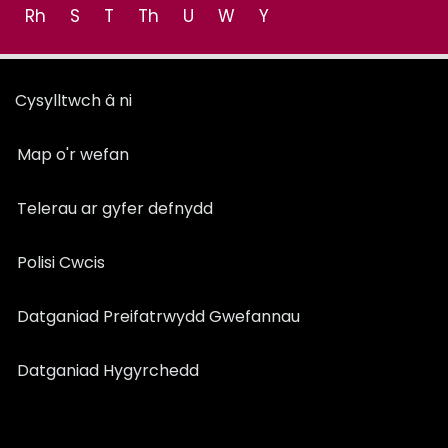
Rh
S
T
Th
U
W
Y
Cysylltwch â ni
Map o'r wefan
Telerau ar gyfer defnydd
Polisi Cwcis
Datganiad Preifatrwydd Gwefannau
Datganiad Hygyrchedd