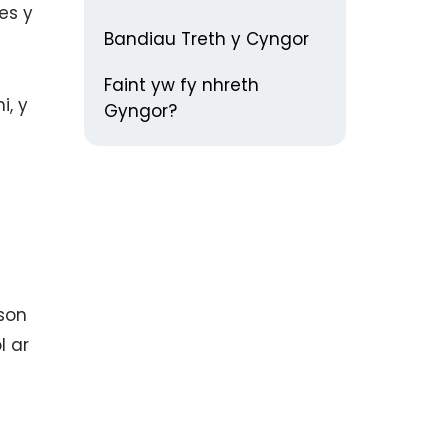
es y
Bandiau Treth y Cyngor
Faint yw fy nhreth
i, y
Gyngor?
rson
l ar