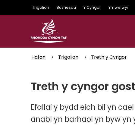
Skip
Trigolion
Busnesau
Y Cyngor
Ymwelwyr
to
main
content
Hafan
Trigolion
Treth y Cyngor
Treth y cyngor gos
Efallai y bydd eich bil yn cae
anabl yn barhaol yn byw yn y