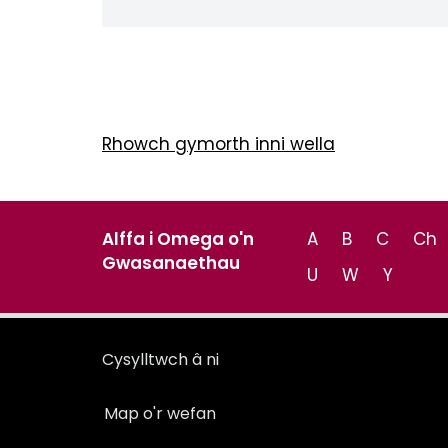
Rhowch gymorth inni wella
Alffa i Omega o'n
A
B
C
Ch
Gwasanaethau
U
W
Y
Cysylltwch â ni
Map o'r wefan