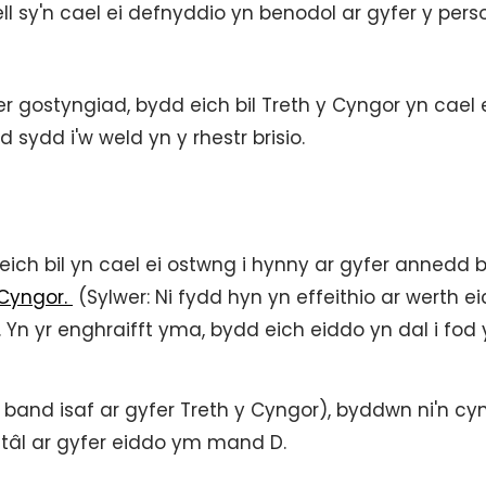
ll sy'n cael ei defnyddio yn benodol ar gyfer y pers
 gostyngiad, bydd eich bil Treth y Cyngor yn cael 
 sydd i'w weld yn y rhestr brisio.
ich bil yn cael ei ostwng i hynny ar gyfer annedd
 Cyngor.
(Sylwer: Ni fydd hyn yn effeithio ar werth e
io. Yn yr enghraifft yma, bydd eich eiddo yn dal i fod
 band isaf ar gyfer Treth y Cyngor), byddwn ni'n cy
 tâl ar gyfer eiddo ym mand D.