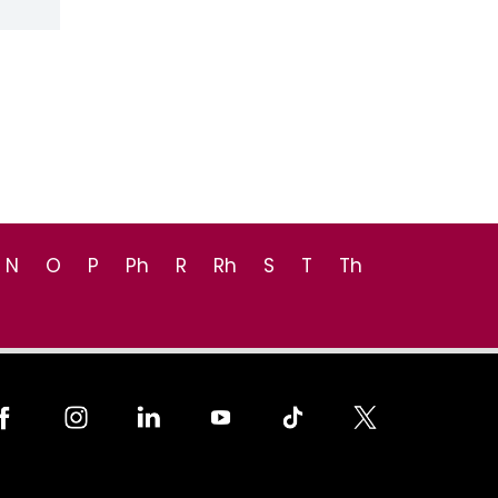
N
O
P
Ph
R
Rh
S
T
Th