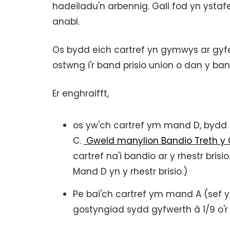
hadeiladu'n arbennig. Gall fod yn ystafe
anabl.
Os bydd eich cartref yn gymwys ar gyfer
ostwng i'r band prisio union o dan y band
Er enghraifft,
os yw'ch cartref ym mand D, bydd e
C.
Gweld manylion Bandio Treth y
cartref na'i bandio ar y rhestr bris
Mand D yn y rhestr brisio.)
Pe bai'ch cartref ym mand A (sef y
gostyngiad sydd gyfwerth â 1/9 o'r