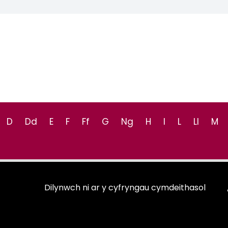
D
Dd
E
F
Ff
G
Ng
H
I
L
Ll
M
Dilynwch ni ar y cyfryngau cymdeithasol