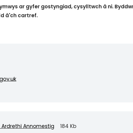
ymwys ar gyfer gostyngiad, cysylltwch â ni. Byddwn
d â'ch cartref.
gov.uk
c Ardrethi Annomestig
184 Kb