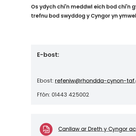
Os ydych chi'n meddwl eich bod chi'n g
trefnu bod swyddog y Cyngor yn ymwel
E-bost:
Ebost:
refeniw@rhondda-cynon-taf.
Ffôn: 01443 425002
Canllaw ar Dreth y Cyngor a