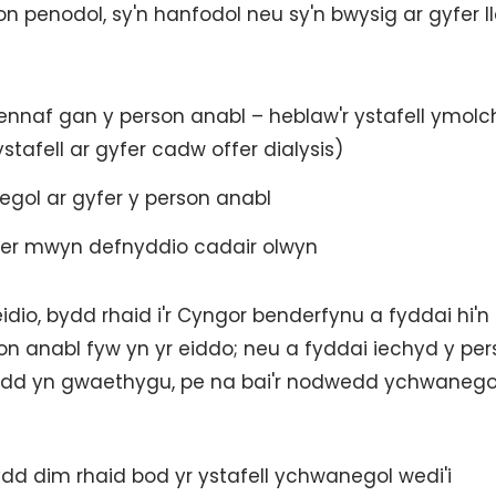
 penodol, sy'n hanfodol neu sy'n bwysig ar gyfer ll
bennaf gan y person anabl – heblaw'r ystafell ymolch
ystafell ar gyfer cadw offer dialysis)
egol ar gyfer y person anabl
o er mwyn defnyddio cadair olwyn
dio, bydd rhaid i'r Cyngor benderfynu a fyddai hi'n
son anabl fyw yn yr eiddo; neu a fyddai iechyd y pe
ledd yn gwaethygu, pe na bai'r nodwedd ychwanego
dd dim rhaid bod yr ystafell ychwanegol wedi'i