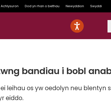
Achlysuron
Dod yn rhan o bethau
Newyddion
Swyddi
S
twng bandiau i bobl anab
l ei leihau os yw oedolyn neu blentyn s
r eiddo.