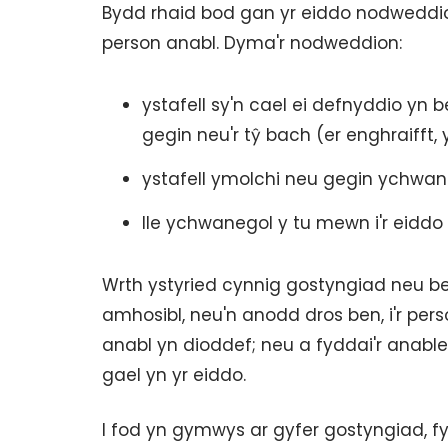
Bydd rhaid bod gan yr eiddo nodweddion
person anabl. Dyma'r nodweddion:
ystafell sy'n cael ei defnyddio yn 
gegin neu'r tŷ bach (er enghraifft, 
ystafell ymolchi neu gegin ychwan
lle ychwanegol y tu mewn i'r eidd
Wrth ystyried cynnig gostyngiad neu bei
amhosibl, neu'n anodd dros ben, i'r per
anabl yn dioddef; neu a fyddai'r anab
gael yn yr eiddo.
I fod yn gymwys ar gyfer gostyngiad, fy