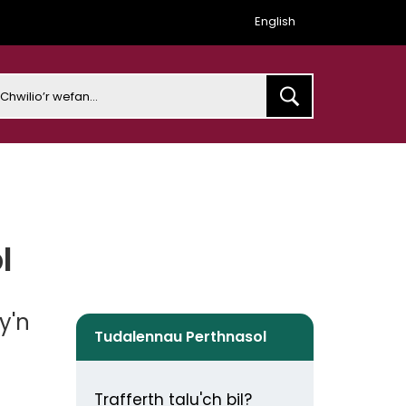
English
earch
l
y'n
Tudalennau Perthnasol
Trafferth talu'ch bil?