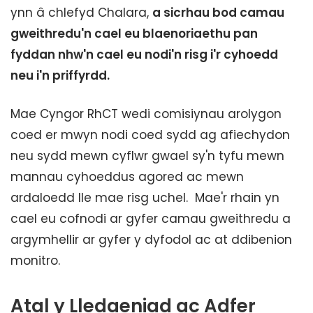
ynn â chlefyd Chalara,
a sicrhau bod camau
gweithredu'n cael eu blaenoriaethu pan
fyddan nhw'n cael eu nodi'n risg i'r cyhoedd
neu i'n priffyrdd.
Mae Cyngor RhCT wedi comisiynau arolygon
coed er mwyn nodi coed sydd ag afiechydon
neu sydd mewn cyflwr gwael sy'n tyfu mewn
mannau cyhoeddus agored ac mewn
ardaloedd lle mae risg uchel. Mae'r rhain yn
cael eu cofnodi ar gyfer camau gweithredu a
argymhellir ar gyfer y dyfodol ac at ddibenion
monitro.
Atal y Lledaeniad ac Adfer