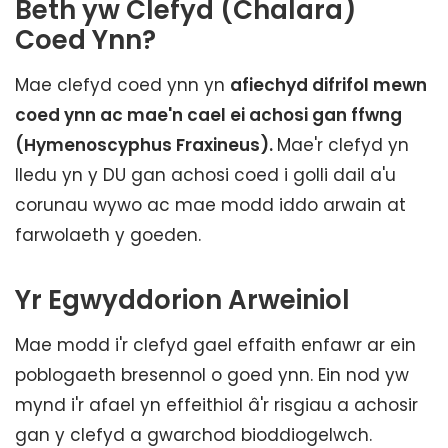
Beth yw Clefyd (Chalara)
Coed Ynn?
Mae clefyd coed ynn yn
afiechyd difrifol mewn
coed ynn ac mae'n cael ei achosi gan ffwng
(Hymenoscyphus Fraxineus).
Mae'r clefyd yn
lledu yn y DU gan achosi coed i golli dail a'u
corunau wywo ac mae modd iddo arwain at
farwolaeth y goeden.
Yr Egwyddorion Arweiniol
Mae modd i'r clefyd gael effaith enfawr ar ein
poblogaeth bresennol o goed ynn. Ein nod yw
mynd i'r afael yn effeithiol â'r risgiau a achosir
gan y clefyd a gwarchod bioddiogelwch.