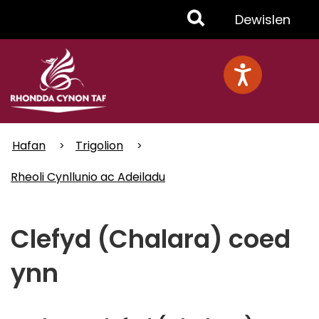
Skip
Toggle
Dewislen
to
main
Menu
content
Hafan
Trigolion
Rheoli Cynllunio ac Adeiladu
Clefyd (Chalara) coed
ynn