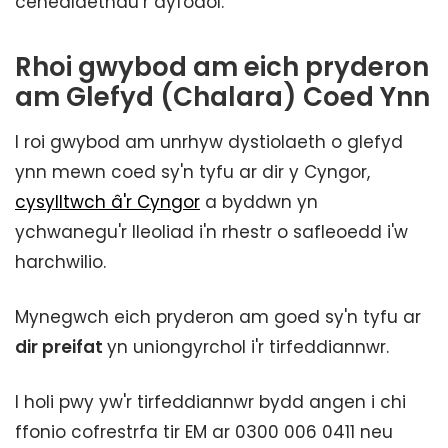
cenedlaethau’r dyfodol.
Rhoi gwybod am eich pryderon
am Glefyd (Chalara) Coed Ynn
I roi gwybod am unrhyw dystiolaeth o glefyd
ynn mewn coed sy'n tyfu ar dir y Cyngor,
cysylltwch â'r Cyngor
a byddwn yn
ychwanegu'r lleoliad i'n rhestr o safleoedd i'w
harchwilio.
Mynegwch eich pryderon am goed sy'n tyfu ar
dir preifat
yn uniongyrchol i'r tirfeddiannwr.
I holi pwy yw'r tirfeddiannwr bydd angen i chi
ffonio cofrestrfa tir EM ar 0300 006 0411 neu