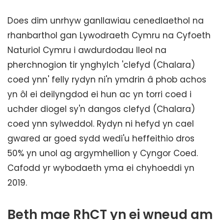
Does dim unrhyw ganllawiau cenedlaethol na
rhanbarthol gan Lywodraeth Cymru na Cyfoeth
Naturiol Cymru i awdurdodau lleol na
pherchnogion tir ynghylch 'clefyd (Chalara)
coed ynn' felly rydyn ni'n ymdrin â phob achos
yn ôl ei deilyngdod ei hun ac yn torri coed i
uchder diogel sy'n dangos clefyd (Chalara)
coed ynn sylweddol. Rydyn ni hefyd yn cael
gwared ar goed sydd wedi'u heffeithio dros
50% yn unol ag argymhellion y Cyngor Coed.
Cafodd yr wybodaeth yma ei chyhoeddi yn
2019.
Beth mae RhCT yn ei wneud am