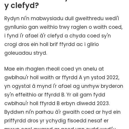
y clefyd?
Rydyn ni'n mabwysiadu dull gweithredu wedi'i
gynllunio gan weithio trwy raglen o waith coed,
i fynd i'r afael â'r clefyd a chyda coed sy'n
crogi dros ein holl brif ffyrdd ac i glirio
goleuadau stryd.
Mae ein rhaglen rheoli coed yn anelu at
gwblhau'r holl waith ar ffyrdd A yn ystod 2022,
yn ogystal â mynd i'r afael ag unrhyw bryderon
sy'n effeithio ar ffyrdd B. Yr ail gam fydd
cwblhau'r holl ffyrdd B erbyn diwedd 2023.
Byddwn ni'n parhau â'r gwaith coed ar hyd ein
priffyrdd dros yr ychydig fisoedd nesaf er