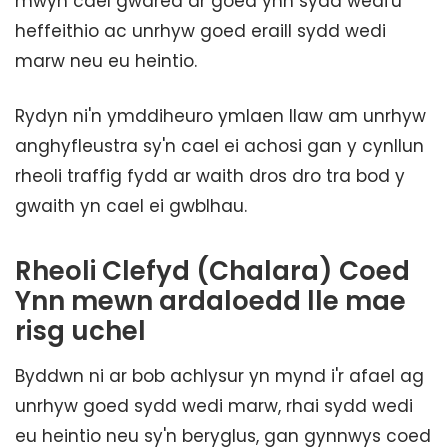
mwyn cael gwared ar goed ynn sydd wedi'u
heffeithio ac unrhyw goed eraill sydd wedi
marw neu eu heintio.
Rydyn ni'n ymddiheuro ymlaen llaw am unrhyw
anghyfleustra sy'n cael ei achosi gan y cynllun
rheoli traffig fydd ar waith dros dro tra bod y
gwaith yn cael ei gwblhau.
Rheoli Clefyd (Chalara) Coed
Ynn mewn ardaloedd lle mae
risg uchel
Byddwn ni ar bob achlysur yn mynd i'r afael ag
unrhyw goed sydd wedi marw, rhai sydd wedi
eu heintio neu sy'n beryglus, gan gynnwys coed