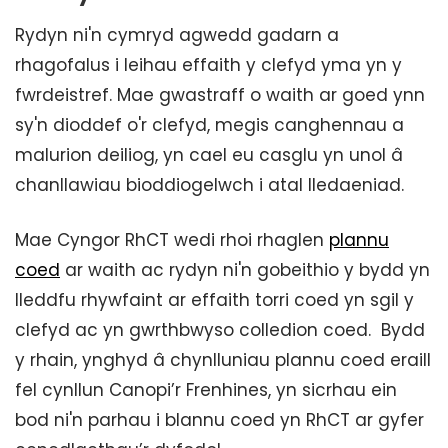
Rydyn ni'n cymryd agwedd gadarn a
rhagofalus i leihau effaith y clefyd yma yn y
fwrdeistref. Mae gwastraff o waith ar goed ynn
sy'n dioddef o'r clefyd, megis canghennau a
malurion deiliog, yn cael eu casglu yn unol â
chanllawiau bioddiogelwch i atal lledaeniad.
Mae Cyngor RhCT wedi rhoi rhaglen
plannu
coed
ar waith ac rydyn ni'n gobeithio y bydd yn
lleddfu rhywfaint ar effaith torri coed yn sgil y
clefyd ac yn gwrthbwyso colledion coed. Bydd
y rhain, ynghyd â chynlluniau plannu coed eraill
fel cynllun Canopi’r Frenhines, yn sicrhau ein
bod ni'n parhau i blannu coed yn RhCT ar gyfer