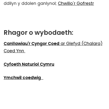
ddilyn y ddolen ganlynol;
Chwilio`r Gofrestr
Rhagor o wybodaeth:
Canllawiau'r Cyngor Coed
ar Glefyd (Chalara)
Coed Ynn
Cyfoeth Naturiol Cymru
Ymchwil coedwig