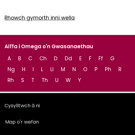
Rhowch gymorth inni wella
Alffa i Omega o'n Gwasanaethau
A
B
C
Ch
D
Dd
E
F
Ff
G
Ng
H
I
L
Ll
M
N
O
P
Ph
R
Rh
S
T
Th
U
W
Y
Cysylltwch â ni
Map o'r wefan