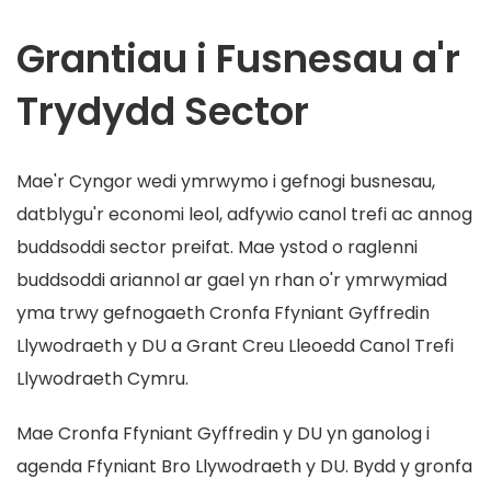
Grantiau i Fusnesau a'r
Trydydd Sector
Mae'r Cyngor wedi ymrwymo i gefnogi busnesau,
datblygu'r economi leol, adfywio canol trefi ac annog
buddsoddi sector preifat. Mae ystod o raglenni
buddsoddi ariannol ar gael yn rhan o'r ymrwymiad
yma trwy gefnogaeth Cronfa Ffyniant Gyffredin
Llywodraeth y DU a Grant Creu Lleoedd Canol Trefi
Llywodraeth Cymru.
Mae Cronfa Ffyniant Gyffredin y DU yn ganolog i
agenda Ffyniant Bro Llywodraeth y DU. Bydd y gronfa