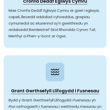
Cronfa Deddf Eglwys Cymru
Mae Cronfa Deddf Eglwysi Cymru ar gael i eglwysi,
capeli, lleoedd addoliad cyhoeddus, grwpiau
cymunedol ac elusennol sy'n gweithredu yn
ardaloedd Bwrdeistref Sirol Rhondda Cynon Taf,
Merthyr a Phen-y-bont ar Ogwr.
Grant Gwrthsefyll Llifogydd i Fusnesau
Bydd y Grant Gwrthsefyll Llifogydd i Fusnesau yn
rhoi cefnogaeth i fusnesau i weithredu mesurau yn