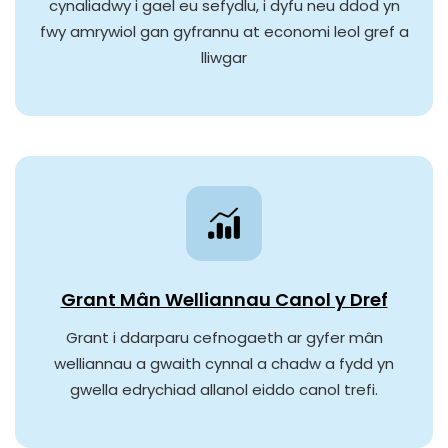
cynaliadwy i gael eu sefydlu, i dyfu neu ddod yn
fwy amrywiol gan gyfrannu at economi leol gref a
lliwgar
Grant Mân Welliannau Canol y Dref
Grant i ddarparu cefnogaeth ar gyfer mân
welliannau a gwaith cynnal a chadw a fydd yn
gwella edrychiad allanol eiddo canol trefi.