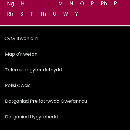
Ng
H
I
L
Ll
M
N
O
P
Ph
R
Rh
S
T
Th
U
W
Y
Cysylltwch â ni
Map o'r wefan
Telerau ar gyfer defnydd
Polisi Cwcis
Datganiad Preifatrwydd Gwefannau
Datganiad Hygyrchedd