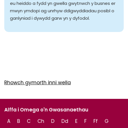
eu heiddo a fydd yn gwella gwytnwch y busnes er
mwyn ymdopi ag unrhyw ddigwyddiadau posibl o
ganlyniad i dywydd garw yn y dyfodol.
Rhowch gymorth inni wella
Alffa i Omega o'n Gwasanaethau
A
B
C
Ch
D
Dd
E
F
Ff
G