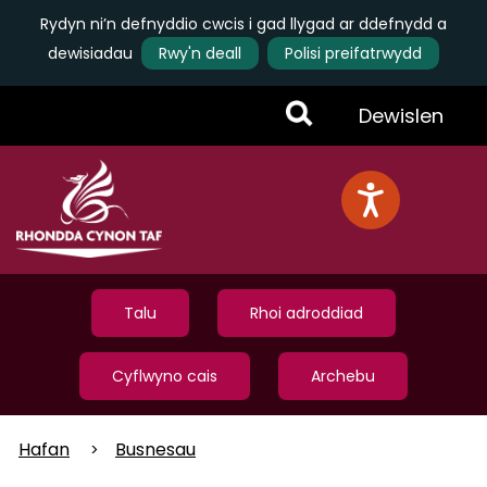
Rydyn ni’n defnyddio cwcis i gad llygad ar ddefnydd a
dewisiadau
Rwy'n deall
Polisi preifatrwydd
Skip
Toggle
Dewislen
to
main
Menu
content
Talu
Rhoi adroddiad
Cyflwyno cais
Archebu
Hafan
Busnesau