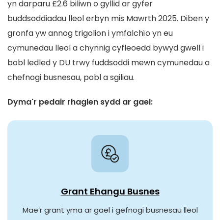
yn darparu £2.6 biliwn o gyllid ar gyfer
buddsoddiadau lleol erbyn mis Mawrth 2025. Diben y
gronfa yw annog trigolion i ymfalchïo yn eu
cymunedau lleol a chynnig cyfleoedd bywyd gwell i
bobl ledled y DU trwy fuddsoddi mewn cymunedau a
chefnogi busnesau, pobl a sgiliau.
Dyma'r pedair rhaglen sydd ar gael:
Grant Ehangu Busnes
Mae’r grant yma ar gael i gefnogi busnesau lleol