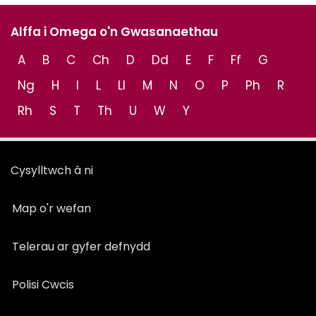
Alffa i Omega o'n Gwasanaethau
A
B
C
Ch
D
Dd
E
F
Ff
G
Ng
H
I
L
Ll
M
N
O
P
Ph
R
Rh
S
T
Th
U
W
Y
Cysylltwch â ni
Map o'r wefan
Telerau ar gyfer defnydd
Polisi Cwcis