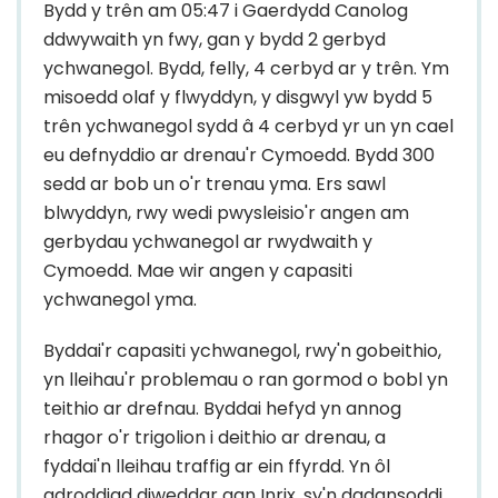
Bydd y trên am 05:47 i Gaerdydd Canolog
ddwywaith yn fwy, gan y bydd 2 gerbyd
ychwanegol. Bydd, felly, 4 cerbyd ar y trên. Ym
misoedd olaf y flwyddyn, y disgwyl yw bydd 5
trên ychwanegol sydd â 4 cerbyd yr un yn cael
eu defnyddio ar drenau'r Cymoedd. Bydd 300
sedd ar bob un o'r trenau yma. Ers sawl
blwyddyn, rwy wedi pwysleisio'r angen am
gerbydau ychwanegol ar rwydwaith y
Cymoedd. Mae wir angen y capasiti
ychwanegol yma.
Byddai'r capasiti ychwanegol, rwy'n gobeithio,
yn lleihau'r problemau o ran gormod o bobl yn
teithio ar drefnau. Byddai hefyd yn annog
rhagor o'r trigolion i deithio ar drenau, a
fyddai'n lleihau traffig ar ein ffyrdd. Yn ôl
adroddiad diweddar gan Inrix, sy'n dadansoddi