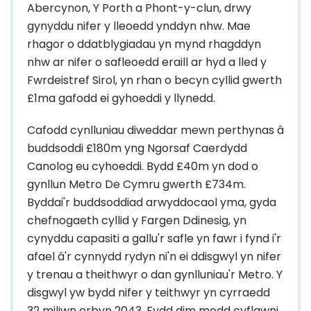
Abercynon, Y Porth a Phont-y-clun, drwy
gynyddu nifer y lleoedd ynddyn nhw. Mae
rhagor o ddatblygiadau yn mynd rhagddyn
nhw ar nifer o safleoedd eraill ar hyd a lled y
Fwrdeistref Sirol, yn rhan o becyn cyllid gwerth
£1ma gafodd ei gyhoeddi y llynedd.
Cafodd cynlluniau diweddar mewn perthynas â
buddsoddi £180m yng Ngorsaf Caerdydd
Canolog eu cyhoeddi. Bydd £40m yn dod o
gynllun Metro De Cymru gwerth £734m.
Byddai'r buddsoddiad arwyddocaol yma, gyda
chefnogaeth cyllid y Fargen Ddinesig, yn
cynyddu capasiti a gallu'r safle yn fawr i fynd i'r
afael â'r cynnydd rydyn ni'n ei ddisgwyl yn nifer
y trenau a theithwyr o dan gynlluniau'r Metro. Y
disgwyl yw bydd nifer y teithwyr yn cyrraedd
32 miliwn erbyn 2043. Fydd dim modd cyflawni