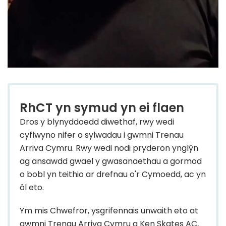
RhCT yn symud yn ei flaen
Dros y blynyddoedd diwethaf, rwy wedi
cyflwyno nifer o sylwadau i gwmni Trenau
Arriva Cymru. Rwy wedi nodi pryderon ynglŷn
ag ansawdd gwael y gwasanaethau a gormod
o bobl yn teithio ar drefnau o'r Cymoedd, ac yn
ôl eto.
Ym mis Chwefror, ysgrifennais unwaith eto at
gwmni Trenau Arriva Cymru a Ken Skates AC,