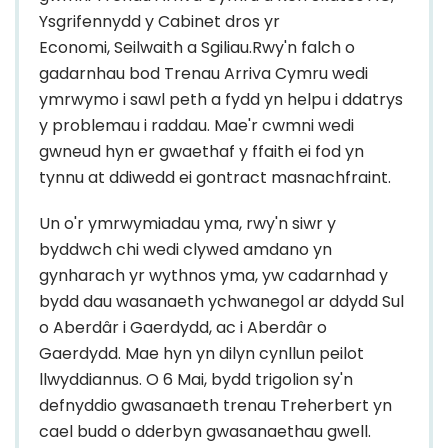
Ysgrifennydd y Cabinet dros yr
Economi,
Seilwaith a Sgiliau.Rwy'n falch o
gadarnhau bod Trenau Arriva Cymru wedi
ymrwymo i sawl peth a fydd yn helpu i ddatrys
y problemau i raddau. Mae'r cwmni wedi
gwneud hyn er gwaethaf y ffaith ei fod yn
tynnu at ddiwedd ei gontract masnachfraint.
Un o'r ymrwymiadau yma, rwy'n siwr y
byddwch chi wedi clywed amdano yn
gynharach yr wythnos yma, yw cadarnhad y
bydd dau wasanaeth ychwanegol ar ddydd Sul
o Aberdâr i Gaerdydd, ac i Aberdâr o
Gaerdydd. Mae hyn yn dilyn cynllun peilot
llwyddiannus. O 6 Mai, bydd trigolion sy'n
defnyddio gwasanaeth trenau Treherbert yn
cael budd o dderbyn gwasanaethau gwell.