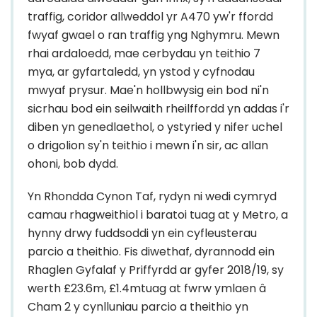
traffig, coridor allweddol yr A470 yw'r ffordd
fwyaf gwael o ran traffig yng Nghymru. Mewn
rhai ardaloedd, mae cerbydau yn teithio 7
mya, ar gyfartaledd, yn ystod y cyfnodau
mwyaf prysur. Mae'n hollbwysig ein bod ni'n
sicrhau bod ein seilwaith rheilffordd yn addas i'r
diben yn genedlaethol, o ystyried y nifer uchel
o drigolion sy'n teithio i mewn i'n sir, ac allan
ohoni, bob dydd.
Yn Rhondda Cynon Taf, rydyn ni wedi cymryd
camau rhagweithiol i baratoi tuag at y Metro, a
hynny drwy fuddsoddi yn ein cyfleusterau
parcio a theithio. Fis diwethaf, dyrannodd ein
Rhaglen Gyfalaf y Priffyrdd ar gyfer 2018/19, sy
werth £23.6m, £1.4mtuag at fwrw ymlaen â
Cham 2 y cynlluniau parcio a theithio yn