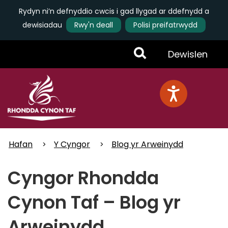
Rydyn ni’n defnyddio cwcis i gad llygad ar ddefnydd a
dewisiadau
Rwy'n deall
Polisi preifatrwydd
Skip
Toggle
Dewislen
to
main
Menu
content
Hafan
Y Cyngor
Blog yr Arweinydd
Cyngor Rhondda
Cynon Taf – Blog yr
Arweinydd