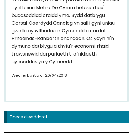
cynlluniau Metro De Cymru heb sicrhau'r
buddsoddiad craidd yma. Bydd datblygu
Gorsaf Caerdydd Canolog yn sail i gynlluniau
gwella cysylltiadau i'r Cymoedd a'r ardal
Prifddinas-Ranbarth ehangach. Os ydyn ni'n
dymuno datblygu a thyfu'r economi, rhaid
trawsnewid darpariaeth trafnidiaeth
gyhoeddus yn y Cymoedd.
Wedi ei bostio ar 26/04/2018
Fideos diweddaraf