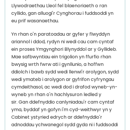
Llywodraethau Lleol fel blaenoriaeth o ran
cyllido, gan alluogi'r Cynghorau i fuddsoddi yn
eu prif wasanaethau.
Yn rhan o'n paratoadau ar gyfer y flwyddyn
ariannol i ddod, rydyn ni wedi cau cam cyntaf
ein proses Ymgynghori Blynyddol ar y Gyllideb.
Mae safbwyntiau ein trigolion yn ffurfio rhan
bwysig wrth fwrw ati i gynllunio, a hoffwn
ddiolch i bawb sydd wedi llenwi'r arolygon, sydd
wedi ymateb i arolygon ar gyfrifon cyfryngau
cymdeithasol, ac wedi dod i drafod wyneb-yn-
wyneb yn rhan o'n hachlysuron ledled y
sir. Gan ddefnyddio canlyniadau'r cam cyntaf
yma, byddaf yn gofyn i'm cyd-weithwyr yn y
Cabinet ystyried edrych ar ddefnyddio'r
adnoddau ychwanegol sydd gyda ni i fuddsoddi