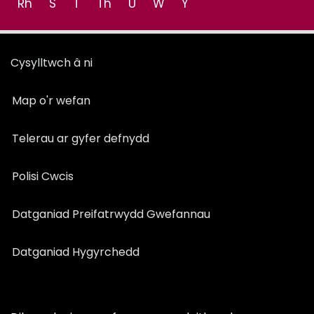
Rh
S
T
Th
U
W
Y
Cysylltwch â ni
Map o'r wefan
Telerau ar gyfer defnydd
Polisi Cwcis
Datganiad Preifatrwydd Gwefannau
Datganiad Hygyrchedd