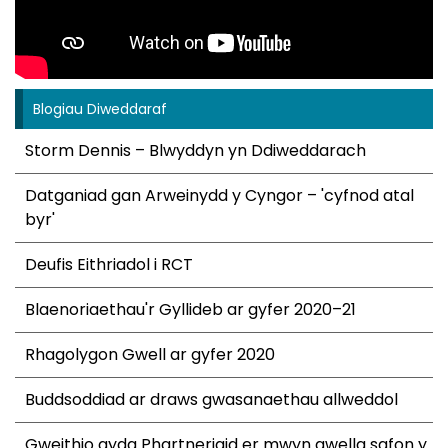
Blogiau Diweddaraf
Storm Dennis – Blwyddyn yn Ddiweddarach
Datganiad gan Arweinydd y Cyngor – 'cyfnod atal
byr'
Deufis Eithriadol i RCT
Blaenoriaethau'r Gyllideb ar gyfer 2020–21
Rhagolygon Gwell ar gyfer 2020
Buddsoddiad ar draws gwasanaethau allweddol
Gweithio gyda Phartneriaid er mwyn gwella safon y