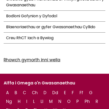
Gwasanaethau
Bodloni Gofynion y Dyfodol
Blaenoriaethau ar gyfer Gwasanaethau Cyllido
Creu RhCT Iach a Bywiog
Rhowch gymorth inni wella
Alffa i Omega o'n Gwasanaethau
A
B
C
Ch
D
Dd
E
F
Ff
G
Ng
H
I
L
Ll
M
N
O
P
Ph
R