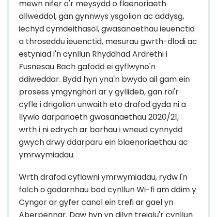
mewn nifer o'r meysydd o flaenoriaeth
allweddol, gan gynnwys ysgolion ac addysg,
iechyd cymdeithasol, gwasanaethau ieuenctid
a throseddu ieuenctid, mesurau gwrth-dlodi ac
estyniad i'n cynllun Rhyddhad Ardrethi i
Fusnesau Bach gafodd ei gyflwyno'n
ddiweddar. Bydd hyn yna'n bwydo ail gam ein
prosess ymgynghori ar y gyllideb, gan roi'r
cyfle i drigolion unwaith eto drafod gyda ni a
llywio darpariaeth gwasanaethau 2020/21,
wrth i ni edrych ar barhau i wneud cynnydd
gwych drwy ddarparu ein blaenoriaethau ac
ymrwymiadau.
Wrth drafod cyflawni ymrwymiadau, rydw i'n
falch o gadarnhau bod cynllun Wi-fi am ddim y
Cyngor ar gyfer canol ein trefi ar gael yn
Aberpennar. Daw hyn yn dilyn treialu'r cynllun