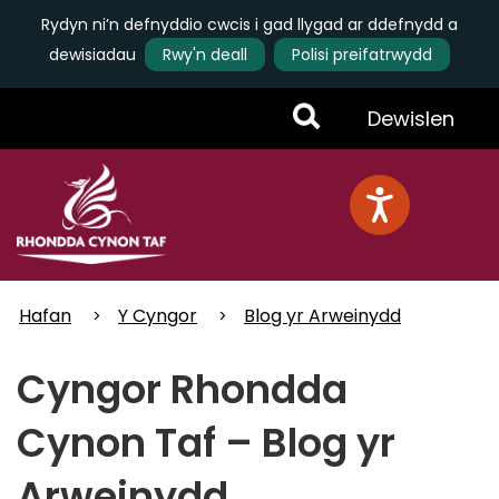
Rydyn ni’n defnyddio cwcis i gad llygad ar ddefnydd a
dewisiadau
Rwy'n deall
Polisi preifatrwydd
Skip
Toggle
Dewislen
to
main
Menu
content
Hafan
Y Cyngor
Blog yr Arweinydd
Cyngor Rhondda
Cynon Taf – Blog yr
Arweinydd