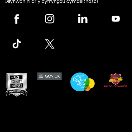
Dilynwch ni ar y cyfryngau cymdeithasol