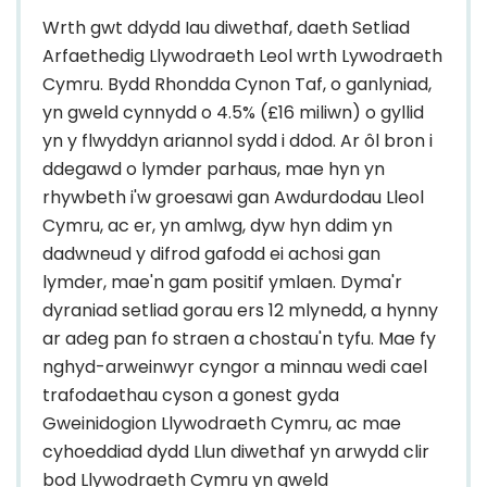
Wrth gwt ddydd Iau diwethaf, daeth Setliad
Arfaethedig Llywodraeth Leol wrth Lywodraeth
Cymru. Bydd Rhondda Cynon Taf, o ganlyniad,
yn gweld cynnydd o 4.5% (£16 miliwn) o gyllid
yn y flwyddyn ariannol sydd i ddod. Ar ôl bron i
ddegawd o lymder parhaus, mae hyn yn
rhywbeth i'w groesawi gan Awdurdodau Lleol
Cymru, ac er, yn amlwg, dyw hyn ddim yn
dadwneud y difrod gafodd ei achosi gan
lymder, mae'n gam positif ymlaen. Dyma'r
dyraniad setliad gorau ers 12 mlynedd, a hynny
ar adeg pan fo straen a chostau'n tyfu. Mae fy
nghyd-arweinwyr cyngor a minnau wedi cael
trafodaethau cyson a gonest gyda
Gweinidogion Llywodraeth Cymru, ac mae
cyhoeddiad dydd Llun diwethaf yn arwydd clir
bod Llywodraeth Cymru yn gweld