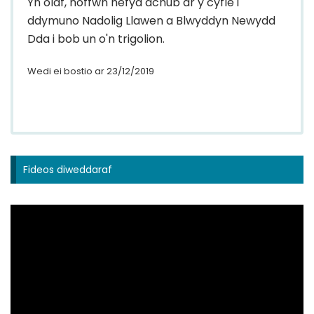
Yn olaf, hoffwn hefyd achub ar y cyfle i
ddymuno Nadolig Llawen a Blwyddyn Newydd
Dda i bob un o'n trigolion.
Wedi ei bostio ar 23/12/2019
Fideos diweddaraf