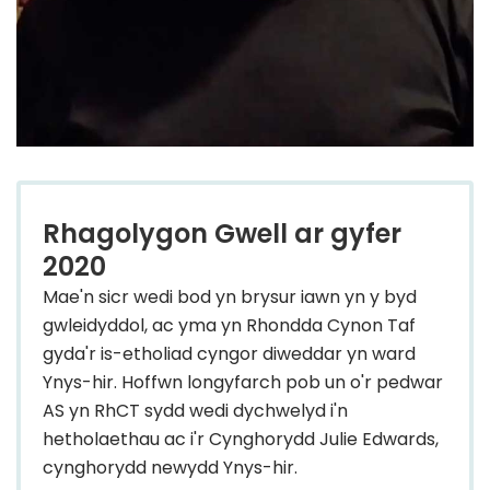
Rhagolygon Gwell ar gyfer
2020
Mae'n sicr wedi bod yn brysur iawn yn y byd
gwleidyddol, ac yma yn Rhondda Cynon Taf
gyda'r is-etholiad cyngor diweddar yn ward
Ynys-hir. Hoffwn longyfarch pob un o'r pedwar
AS yn RhCT sydd wedi dychwelyd i'n
hetholaethau ac i'r Cynghorydd Julie Edwards,
cynghorydd newydd Ynys-hir.