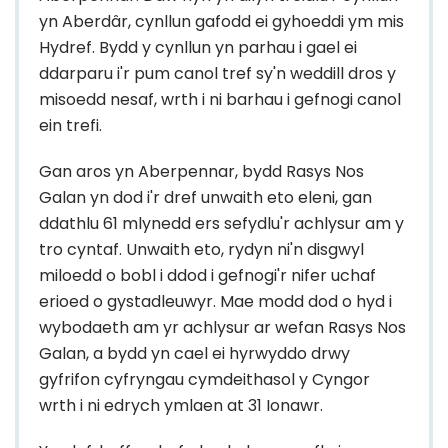
yn Aberdâr, cynllun gafodd ei gyhoeddi ym mis
Hydref. Bydd y cynllun yn parhau i gael ei
ddarparu i'r pum canol tref sy'n weddill dros y
misoedd nesaf, wrth i ni barhau i gefnogi canol
ein trefi.
Gan aros yn Aberpennar, bydd Rasys Nos
Galan yn dod i'r dref unwaith eto eleni, gan
ddathlu 61 mlynedd ers sefydlu'r achlysur am y
tro cyntaf. Unwaith eto, rydyn ni'n disgwyl
miloedd o bobl i ddod i gefnogi'r nifer uchaf
erioed o gystadleuwyr. Mae modd dod o hyd i
wybodaeth am yr achlysur ar wefan Rasys Nos
Galan, a bydd yn cael ei hyrwyddo drwy
gyfrifon cyfryngau cymdeithasol y Cyngor
wrth i ni edrych ymlaen at 31 Ionawr.