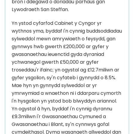
bron i ddegawd o doriadau parhaus gan
Lywodraeth San Steffan.
Yn ystod cyfarfod Cabinet y Cyngor yr
wythnos yma, byddaf i'n cynnig buddsoddiadau
sylweddol mewn amrywiaeth o feysydd, gan
gynnwys hwb gwerth £200,000 ar gyfer y
gwasanaethau ieuenctid gyda dyraniad
ychwanegol gwerth £50,000 ar gyfer
troseddau'r ifainc; yn ogystal ag £12.7miliwn ar
gyfer ysgolion, sy'n cyfateb i gynnydd o 8.5%.
Mae hyn yn gynnydd sylweddol ar yr
ymrwymiad a wnaethon ni i ddarparu cymorth
i'n hysgolion yn ystod bob blwyddyn ariannol.
Yn ogystal â hyn, byddaf i'n cynnig dyrannu
£9.3miliwn i'r Gwasanaethau Cymuned a
Gwasanaethau i Blant, sy'n cynnwys gofal
cymdeithasol. Dyma wasanaeth allweddol dan