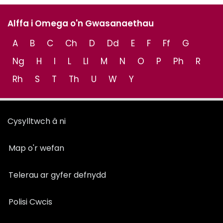
Alffa i Omega o'n Gwasanaethau
A
B
C
Ch
D
Dd
E
F
Ff
G
Ng
H
I
L
Ll
M
N
O
P
Ph
R
Rh
S
T
Th
U
W
Y
Cysylltwch â ni
Map o'r wefan
Telerau ar gyfer defnydd
Polisi Cwcis