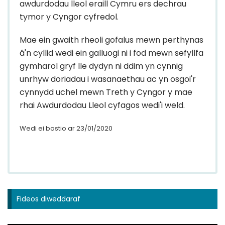
awdurdodau lleol eraill Cymru ers dechrau
tymor y Cyngor cyfredol.
Mae ein gwaith rheoli gofalus mewn perthynas
â'n cyllid wedi ein galluogi ni i fod mewn sefyllfa
gymharol gryf lle dydyn ni ddim yn cynnig
unrhyw doriadau i wasanaethau ac yn osgoi'r
cynnydd uchel mewn Treth y Cyngor y mae
rhai Awdurdodau Lleol cyfagos wedi'i weld.
Wedi ei bostio ar 23/01/2020
Fideos diweddaraf