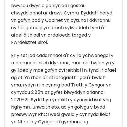
bwysau dwys o ganlyniad i gostau
chwyddiannol ar draws Cymru. Byddaf i hefyd
yn gofyn bod y Cabinet yn cytuno i ddyrannu
cyllid i gefnogi ymdrech sylweddol i fynd i'r
afael â thlodi yn ardaloedd targed y
Fwrdeistref Sirol.
Er y setliad cadarnhaol a'r cyllid ychwanegol y
mae modd i ni ei ddyrannu, mae dal bwlch yn y
gyllideb y mae gofyn cyfreithiol i ni fynd i'r afael
ag ef. Yn rhan o'r strategaeth i gau'r bwlch
yma, rydyn ni'n cynnig bod Treth y Cyngor yn
cynyddu 2.85% ar gyfer blwyddyn ariannol
2020–21. Bydd hyn ymhlith y cynnydd isaf yng
Nghymru unwaith eto, ac yn golygu y bydd
preswylwyr RhCTwedi gweld y cynnydd lleiaf
yn Nhreth y Cyngor o'i gymharu ag