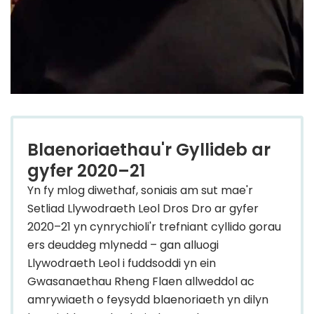
Blaenoriaethau'r Gyllideb ar
gyfer 2020–21
Yn fy mlog diwethaf, soniais am sut mae'r
Setliad Llywodraeth Leol Dros Dro ar gyfer
2020–21 yn cynrychioli'r trefniant cyllido gorau
ers deuddeg mlynedd – gan alluogi
Llywodraeth Leol i fuddsoddi yn ein
Gwasanaethau Rheng Flaen allweddol ac
amrywiaeth o feysydd blaenoriaeth yn dilyn