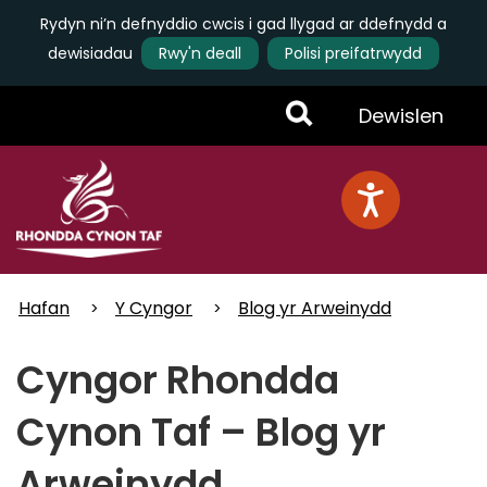
Rydyn ni’n defnyddio cwcis i gad llygad ar ddefnydd a
dewisiadau
Rwy'n deall
Polisi preifatrwydd
Skip
Toggle
Dewislen
to
main
Menu
content
Hafan
Y Cyngor
Blog yr Arweinydd
Cyngor Rhondda
Cynon Taf – Blog yr
Arweinydd