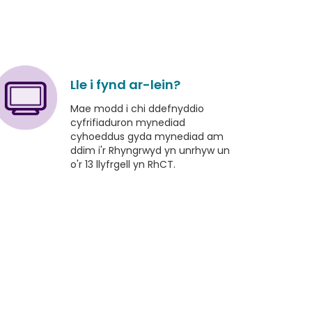
Lle i fynd ar-lein
?
Mae modd i chi ddefnyddio
cyfrifiaduron mynediad
cyhoeddus gyda mynediad am
ddim i'r Rhyngrwyd yn unrhyw un
o'r 13 llyfrgell yn RhCT.