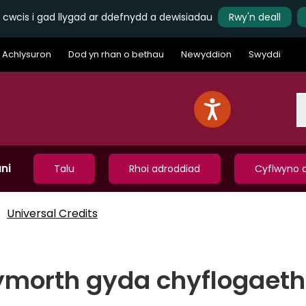
 cwcis i gad llygad ar ddefnydd a dewisiadau
Rwy'n deall
Achlysuron
Dod yn rhan o bethau
Newyddion
Swyddi
S
ni
Talu
Rhoi adroddiad
Cyflwyno c
Universal Credits
ymorth gyda chyflogaeth