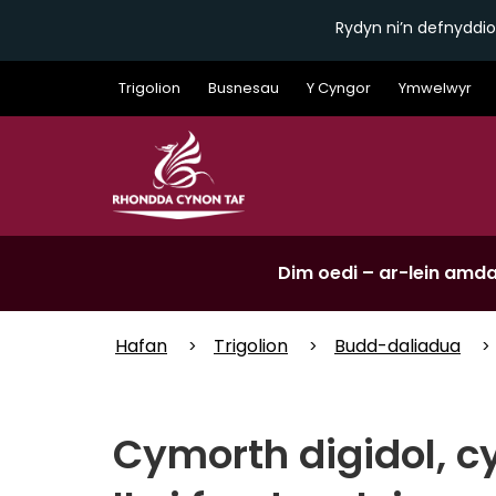
Rydyn ni’n defnyddio
Skip
Trigolion
Busnesau
Y Cyngor
Ymwelwyr
to
main
content
Dim oedi – ar-lein amda
Hafan
Trigolion
Budd-daliadua
Cymorth digidol, c