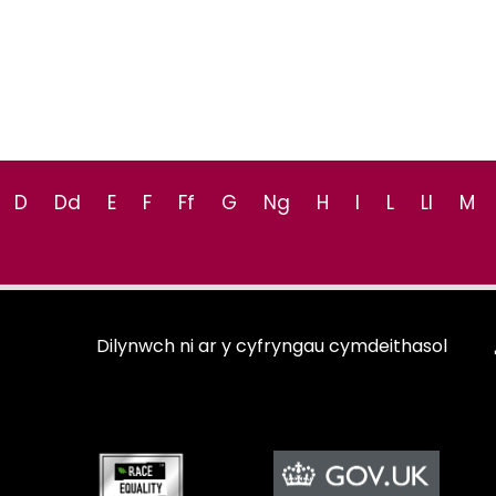
D
Dd
E
F
Ff
G
Ng
H
I
L
Ll
M
Dilynwch ni ar y cyfryngau cymdeithasol