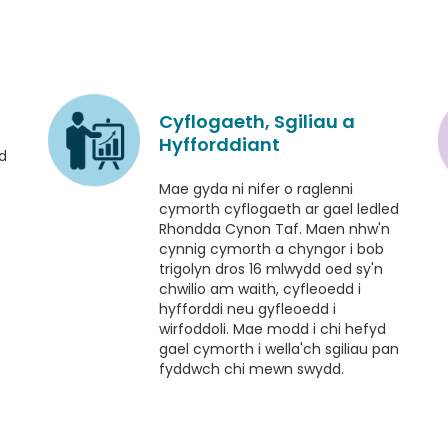
Cyflogaeth, Sgiliau a
Hyfforddiant
d
Mae gyda ni nifer o raglenni
cymorth cyflogaeth ar gael ledled
Rhondda Cynon Taf. Maen nhw'n
cynnig cymorth a chyngor i bob
trigolyn dros 16 mlwydd oed sy'n
chwilio am waith, cyfleoedd i
hyfforddi neu gyfleoedd i
wirfoddoli. Mae modd i chi hefyd
gael cymorth i wella'ch sgiliau pan
fyddwch chi mewn swydd.