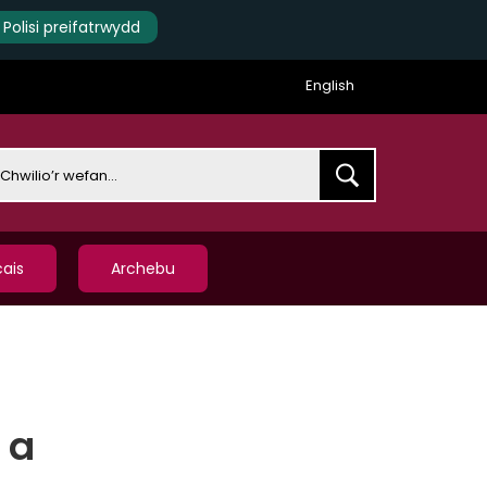
Polisi preifatrwydd
English
earch
ais
Archebu
 a