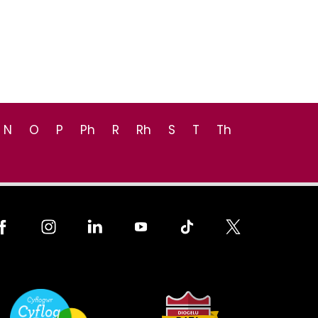
N
O
P
Ph
R
Rh
S
T
Th