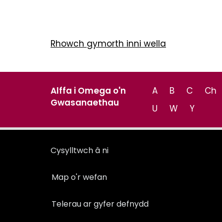
Rhowch gymorth inni wella
Alffa i Omega o'n
A
B
C
Ch
Gwasanaethau
U
W
Y
Cysylltwch â ni
Map o'r wefan
Telerau ar gyfer defnydd