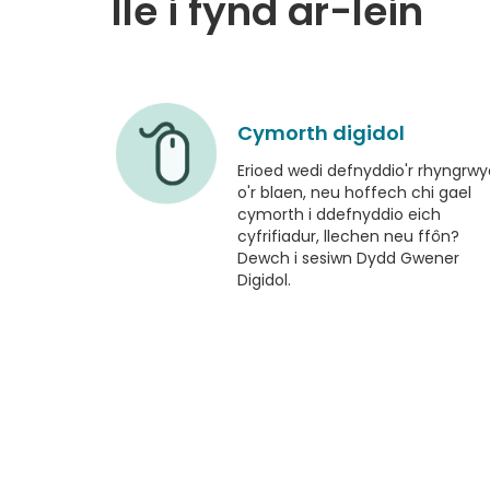
lle i fynd ar-lein
Cymorth digidol
Erioed wedi defnyddio'r rhyngrwy
o'r blaen, neu hoffech chi gael
cymorth i ddefnyddio eich
cyfrifiadur, llechen neu ffôn?
Dewch i sesiwn Dydd Gwener
Digidol.