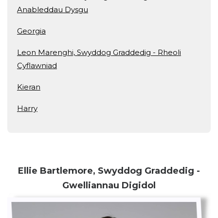
Anableddau Dysgu
Georgia
Leon Marenghi, Swyddog Graddedig - Rheoli
Cyflawniad
Kieran
Harry
Ellie Bartlemore, Swyddog Graddedig -
Gwelliannau Digidol