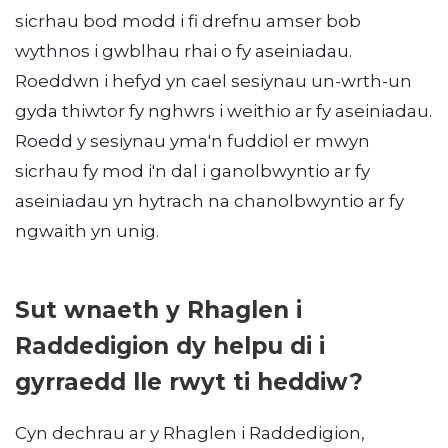
sicrhau bod modd i fi drefnu amser bob
wythnos i gwblhau rhai o fy aseiniadau.
Roeddwn i hefyd yn cael sesiynau un-wrth-un
gyda thiwtor fy nghwrs i weithio ar fy aseiniadau.
Roedd y sesiynau yma'n fuddiol er mwyn
sicrhau fy mod i'n dal i ganolbwyntio ar fy
aseiniadau yn hytrach na chanolbwyntio ar fy
ngwaith yn unig.
Sut wnaeth y Rhaglen i
Raddedigion dy helpu di i
gyrraedd lle rwyt ti heddiw?
Cyn dechrau ar y Rhaglen i Raddedigion,