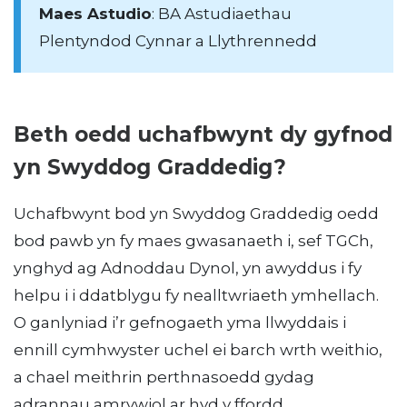
Maes Astudio
: BA Astudiaethau
Plentyndod Cynnar a Llythrennedd
Beth oedd uchafbwynt dy gyfnod
yn Swyddog Graddedig?
Uchafbwynt bod yn Swyddog Graddedig oedd
bod pawb yn fy maes gwasanaeth i, sef TGCh,
ynghyd ag Adnoddau Dynol, yn awyddus i fy
helpu i i ddatblygu fy nealltwriaeth ymhellach.
O ganlyniad i’r gefnogaeth yma llwyddais i
ennill cymhwyster uchel ei barch wrth weithio,
a chael meithrin perthnasoedd gydag
adrannau amrywiol ar hyd y ffordd.