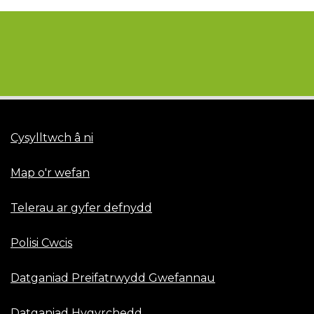
Cysylltwch â ni
Map o'r wefan
Telerau ar gyfer defnydd
Polisi Cwcis
Datganiad Preifatrwydd Gwefannau
Datganiad Hygyrchedd