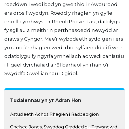
roeddwn i wedi bod yn gweithio i'r Awdurdod
ers dros flwyddyn. Roedd y rhaglen yn gyfle i
ennill cymhwyster Rheoli Prosiectau, datblygu
fy sgiliau a meithrin perthnasoedd newydd ar
draws y Cyngor. Mae'r wybodaeth sydd gen i ers
ymuno â'r rhaglen wedi rhoi sylfaen dda i fi wrth
ddatblygu fy ngyrfa ymhellach ac wedi caniatáu
i fi gael dyrchafiad a rôl barhaol yn rhan o'r
Swyddfa Gwelliannau Digidol.
Tudalennau yn yr Adran Hon
Astudiaeth Achos Rhaglen i Raddedigion
Chelsea Jones, Swyddog Graddedig - Trawsnewid