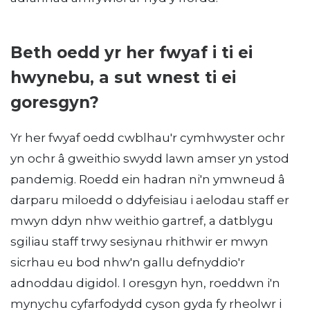
Beth oedd yr her fwyaf i ti ei
hwynebu, a sut wnest ti ei
goresgyn?
Yr her fwyaf oedd cwblhau'r cymhwyster ochr
yn ochr â gweithio swydd lawn amser yn ystod
pandemig. Roedd ein hadran ni'n ymwneud â
darparu miloedd o ddyfeisiau i aelodau staff er
mwyn ddyn nhw weithio gartref, a datblygu
sgiliau staff trwy sesiynau rhithwir er mwyn
sicrhau eu bod nhw'n gallu defnyddio'r
adnoddau digidol. I oresgyn hyn, roeddwn i'n
mynychu cyfarfodydd cyson gyda fy rheolwr i