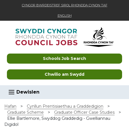
CYNGOR BWRDEISTREF SIROL RHONDDA CYNON TAF
ENGLISH
Skip to main content
Schools Job Search
Chwilio am Swydd
Dewislen
Hafan
>
Cynllun Prentisiaethau a Graddedigion
>
Graduate Scheme
>
Graduate Officer Case Studies
>
Ellie Bartlemore, Swyddog Graddedig - Gwelliannau
Digidol