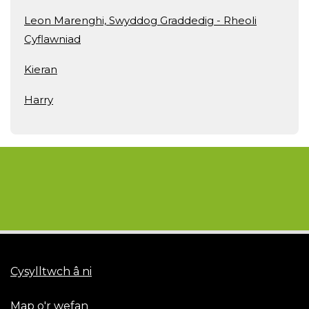
Leon Marenghi, Swyddog Graddedig - Rheoli
Cyflawniad
Kieran
Harry
Cysylltwch â ni
Map o'r wefan