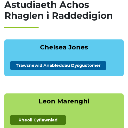
Astudiaeth Achos
Rhaglen i Raddedigion
Chelsea Jones
Trawsnewid Anableddau Dysgu
stomer
Leon Marenghi
Rheoli Cyflawniad