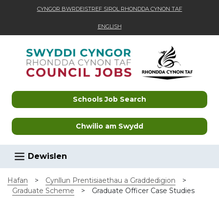
CYNGOR BWRDEISTREF SIROL RHONDDA CYNON TAF
ENGLISH
Skip to main content
Schools Job Search
Chwilio am Swydd
Dewislen
Hafan
>
Cynllun Prentisiaethau a Graddedigion
>
Graduate Scheme
>
Graduate Officer Case Studies