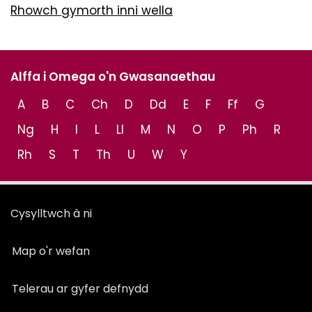
Rhowch gymorth inni wella
Alffa i Omega o'n Gwasanaethau
A
B
C
Ch
D
Dd
E
F
Ff
G
Ng
H
I
L
Ll
M
N
O
P
Ph
R
Rh
S
T
Th
U
W
Y
Cysylltwch â ni
Map o'r wefan
Telerau ar gyfer defnydd