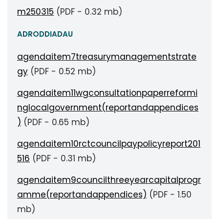
m250315
(PDF - 0.32 mb)
ADRODDIADAU
agendaitem7treasurymanagementstrate
gy
(PDF - 0.52 mb)
agendaitem11wgconsultationpaperreformi
nglocalgovernment(reportandappendices
)
(PDF - 0.65 mb)
agendaitem10rctcouncilpaypolicyreport201
516
(PDF - 0.31 mb)
agendaitem9councilthreeyearcapitalprogr
amme(reportandappendices)
(PDF - 1.50
mb)