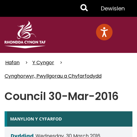
Skip
Toggle
Dewislen
to
main
Menu
content
Hafan
Y Cyngor
Cynghorwyr, Pwyllgorau a Chyfarfodydd
Council 30-Mar-2016
MANYLION Y CYFARFOD
Dyddiad
Wednesday, 30 March 2016