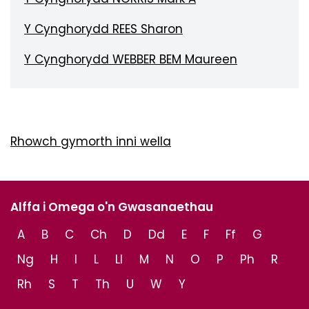
Y Cynghorydd REES Sharon
Y Cynghorydd WEBBER BEM Maureen
Rhowch gymorth inni wella
Alffa i Omega o'n Gwasanaethau
A
B
C
Ch
D
Dd
E
F
Ff
G
Ng
H
I
L
Ll
M
N
O
P
Ph
R
Rh
S
T
Th
U
W
Y