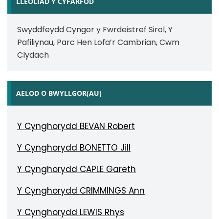
LLEOLIAD Y CYFARFOD
Swyddfeydd Cyngor y Fwrdeistref Sirol, Y
Pafiliynau, Parc Hen Lofa’r Cambrian, Cwm
Clydach
AELOD O BWYLLGOR(AU)
Y Cynghorydd BEVAN Robert
Y Cynghorydd BONETTO Jill
Y Cynghorydd CAPLE Gareth
Y Cynghorydd CRIMMINGS Ann
Y Cynghorydd LEWIS Rhys