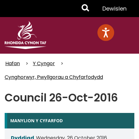
Skip
Toggle
Dewislen
to
main
Menu
content
Hafan
Y Cyngor
Cynghorwyr, Pwyllgorau a Chyfarfodydd
Council 26-Oct-2016
MANYLION Y CYFARFOD
Dyddiad
Wednesday, 26 October 2016