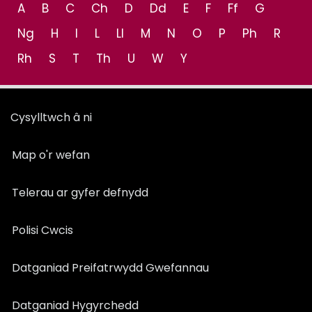
A
B
C
Ch
D
Dd
E
F
Ff
G
Ng
H
I
L
Ll
M
N
O
P
Ph
R
Rh
S
T
Th
U
W
Y
Cysylltwch â ni
Map o'r wefan
Telerau ar gyfer defnydd
Polisi Cwcis
Datganiad Preifatrwydd Gwefannau
Datganiad Hygyrchedd