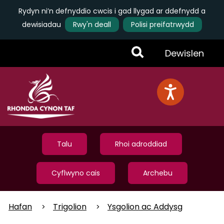
Rydyn ni’n defnyddio cwcis i gad llygad ar ddefnydd a
dewisiadau
Rwy'n deall
Polisi preifatrwydd
Skip
Toggle
Dewislen
to
main
Menu
content
Talu
Rhoi adroddiad
Cyflwyno cais
Archebu
Hafan
Trigolion
Ysgolion ac Addysg