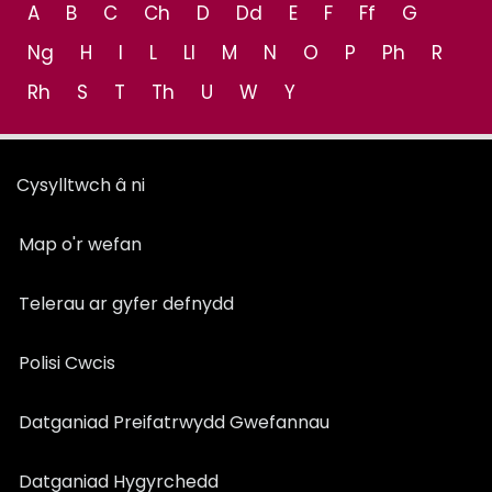
A
B
C
Ch
D
Dd
E
F
Ff
G
Ng
H
I
L
Ll
M
N
O
P
Ph
R
Rh
S
T
Th
U
W
Y
Cysylltwch â ni
Map o'r wefan
Telerau ar gyfer defnydd
Polisi Cwcis
Datganiad Preifatrwydd Gwefannau
Datganiad Hygyrchedd