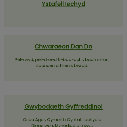
Ystafell Iechyd
Chwaraeon Dan Do
Pêl-rwyd, pêl-droed 5-bob-ochr, badminton,
sboncen a thenis bwrdd.
Gwybodaeth Gyffreddinol
Oriau Agor, Cymorth Cyntaf, Iechyd a
Diogelwch, Mynediad a mwy...