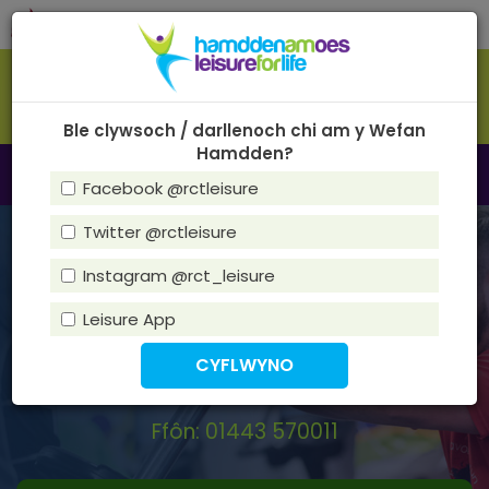
Skip
Tog
to
navi
main
content
Ble clywsoch / darllenoch chi am y Wefan
Hamdden?
Toggle
Dewislen
Facebook @rctleisure
navigation
Twitter @rctleisure
Canolfan Chwaraeon Cwm
Rhondda
Instagram @rct_leisure
Leisure App
Cyfeiriad
: Gelligaled Park, Ystrad, CF41 7SY
E-bost
:
CChCwmRhondda@rctcbc.gov.uk
Ffôn: 01443 570011