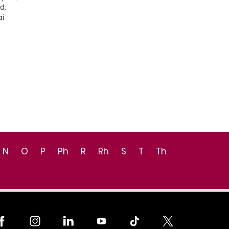
d,
ai
N
O
P
Ph
R
Rh
S
T
Th