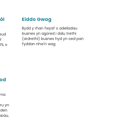
ôl
Eiddo Gwag
Bydd y rhan fwyaf o adeiladau
busnes yn agored i dalu trethi
neud
(ardrethi) busnes hyd yn oed pan
l
fyddan nhw'n wag.
0% o
iod
yma
ru yn
dden
iopau,