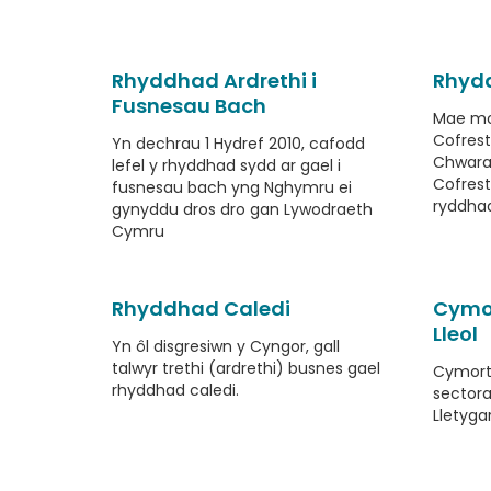
Rhyddhad Ardrethi i
Rhydd
Fusnesau Bach
Mae mo
Cofrest
Yn dechrau 1 Hydref 2010, cafodd
Chwara
lefel y rhyddhad sydd ar gael i
Cofres
fusnesau bach yng Nghymru ei
ryddhad
gynyddu dros dro gan Lywodraeth
Cymru
Rhyddhad Caledi
Cymor
Lleol
Yn ôl disgresiwn y Cyngor, gall
talwyr trethi (ardrethi) busnes gael
Cymorth
rhyddhad caledi.
sector
Lletyga