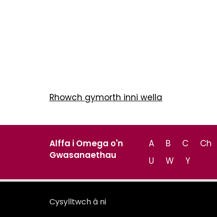
Rhowch gymorth inni wella
Alffa i Omega o'n
A
B
C
Ch
Gwasanaethau
U
W
Y
Cysylltwch â ni