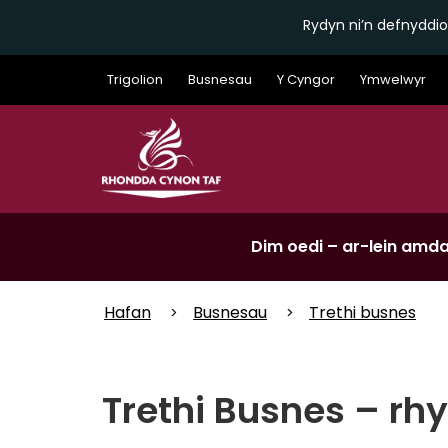
Rydyn ni’n defnyddio
Skip
Trigolion
Busnesau
Y Cyngor
Ymwelwyr
to
main
content
Dim oedi – ar-lein amda
Hafan
Busnesau
Trethi busnes
Trethi Busnes – r