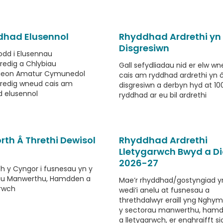
had Elusennol
Rhyddhad Ardrethi yn 
Disgresiwn
dd i Elusennau
redig a Chlybiau
Gall sefydliadau nid er elw w
eon Amatur Cymunedol
cais am ryddhad ardrethi yn ô
tredig wneud cais am
disgresiwn a derbyn hyd at 10
 elusennol
ryddhad ar eu bil ardrethi
th Â Threthi Dewisol
Rhyddhad Ardrethi
Lletygarwch Bwyd a D
2026-27
 y Cyngor i fusnesau yn y
au Manwerthu, Hamdden a
Mae’r rhyddhad/gostyngiad 
rwch
wedi’i anelu at fusnesau a
threthdalwyr eraill yng Nghym
y sectorau manwerthu, ham
a lletygarwch, er enghraifft s