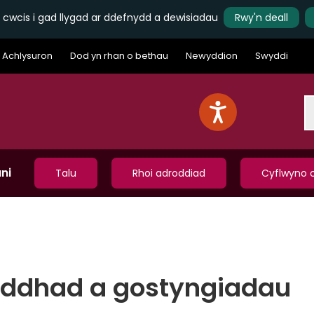
 cwcis i gad llygad ar ddefnydd a dewisiadau
Rwy'n deall
Achlysuron
Dod yn rhan o bethau
Newyddion
Swyddi
S
ni
Talu
Rhoi adroddiad
Cyflwyno c
hyddhad a gostyngiadau