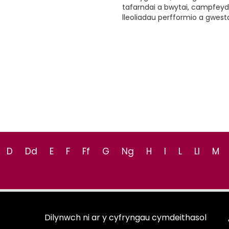
tafarndai a bwytai, campfeyd
lleoliadau perfformio a gwest
D
Dd
E
F
Ff
G
Ng
H
I
L
Ll
M
Dilynwch ni ar y cyfryngau cymdeithasol