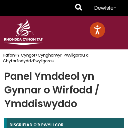
Skip
Toggle
Dewislen
to
main
Menu
content
Hafan
>
Y Cyngor
>
Cynghorwyr, Pwyllgorau a
Chyfarfodydd
>
Pwyllgorau
Panel Ymddeol yn
Gynnar o Wirfodd /
Ymddiswyddo
DISGRIFIAD O’R PWYLLGOR