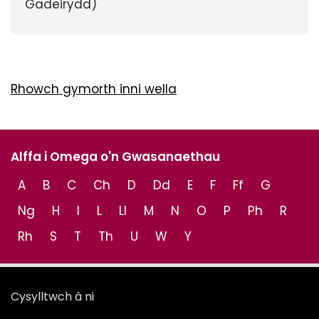
Gadeirydd)
Rhowch gymorth inni wella
Alffa i Omega o'n Gwasanaethau
A
B
C
Ch
D
Dd
E
F
Ff
G
Ng
H
I
L
Ll
M
N
O
P
Ph
R
Rh
S
T
Th
U
W
Y
Cysylltwch â ni