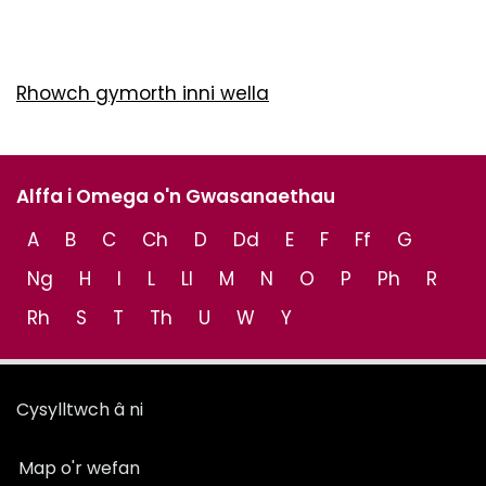
Rhowch gymorth inni wella
Alffa i Omega o'n Gwasanaethau
A
B
C
Ch
D
Dd
E
F
Ff
G
Ng
H
I
L
Ll
M
N
O
P
Ph
R
Rh
S
T
Th
U
W
Y
Cysylltwch â ni
Map o'r wefan