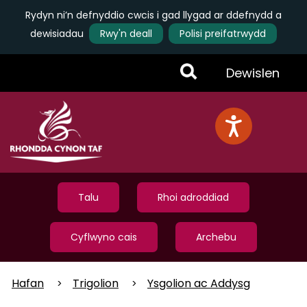
Rydyn ni’n defnyddio cwcis i gad llygad ar ddefnydd a
dewisiadau
Rwy'n deall
Polisi preifatrwydd
Skip
Toggle
Dewislen
to
main
Menu
content
Talu
Rhoi adroddiad
Cyflwyno cais
Archebu
Hafan
Trigolion
Ysgolion ac Addysg