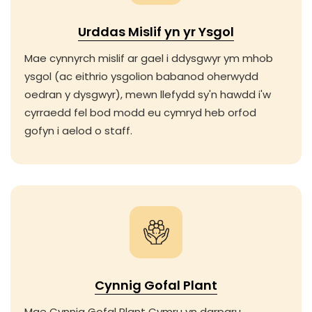
Urddas Mislif yn yr Ysgol
Mae cynnyrch mislif ar gael i ddysgwyr ym mhob
ysgol (ac eithrio ysgolion babanod oherwydd
oedran y dysgwyr), mewn llefydd sy'n hawdd i'w
cyrraedd fel bod modd eu cymryd heb orfod
gofyn i aelod o staff.
Cynnig Gofal Plant
Mae Cynnig Gofal Plant Cymru yn darparu