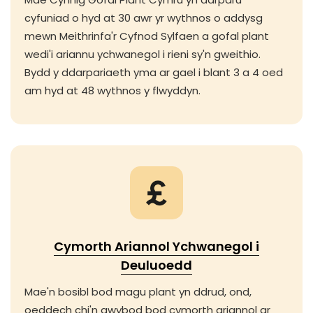
cyfuniad o hyd at 30 awr yr wythnos o addysg
mewn Meithrinfa'r Cyfnod Sylfaen a gofal plant
wedi'i ariannu ychwanegol i rieni sy'n gweithio.
Bydd y ddarpariaeth yma ar gael i blant 3 a 4 oed
am hyd at 48 wythnos y flwyddyn.
Cymorth Ariannol Ychwanegol i
Deuluoedd
Mae'n bosibl bod magu plant yn ddrud, ond,
oeddech chi'n gwybod bod cymorth ariannol ar