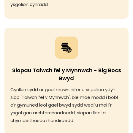
ysgolion cynradd
Siopau Talwch fel y Mynnwch - Big Bocs
Bwyd
Cynllun sydd ar gael mewn nifer o ysgolion ydy'r
siop 'Talwch fel y Mynnwch', ble mae modd i bobl
o'r gymuned leol gael bwyd sydd wedi'u rhoi i'r
ysgol gan archfarchnadoedd, siopau lleol a
chymdeithasau rhandiroedd.