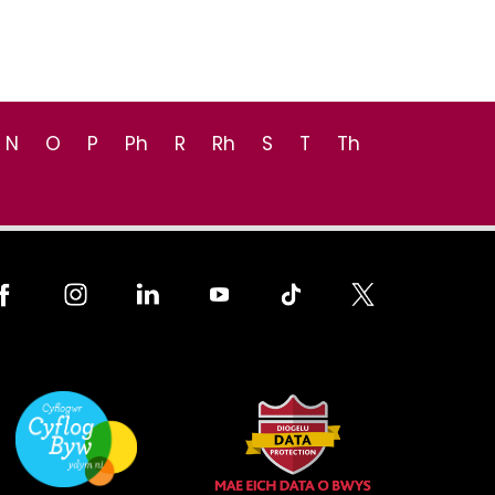
N
O
P
Ph
R
Rh
S
T
Th