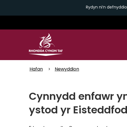
Rydyn ni’n defnyddio
Skip
to
main
content
Hafan
Newyddion
Cynnydd enfawr yn
ystod yr Eisteddfo