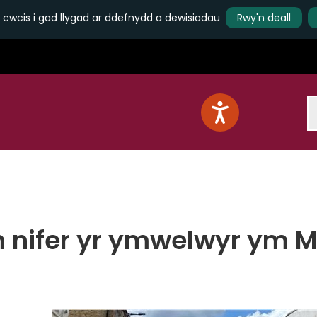
 cwcis i gad llygad ar ddefnydd a dewisiadau
Rwy'n deall
S
 nifer yr ymwelwyr ym M
d