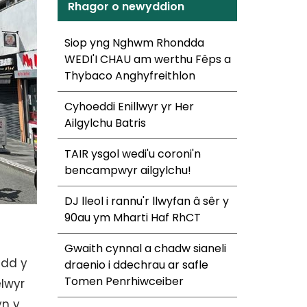
Rhagor o newyddion
Siop yng Nghwm Rhondda
WEDI'I CHAU am werthu Fêps a
Thybaco Anghyfreithlon
Cyhoeddi Enillwyr yr Her
Ailgylchu Batris
TAIR ysgol wedi'u coroni'n
bencampwyr ailgylchu!
DJ lleol i rannu'r llwyfan â sêr y
90au ym Mharti Haf RhCT
Gwaith cynnal a chadw sianeli
idd y
draenio i ddechrau ar safle
Tomen Penrhiwceiber
lwyr
yn y