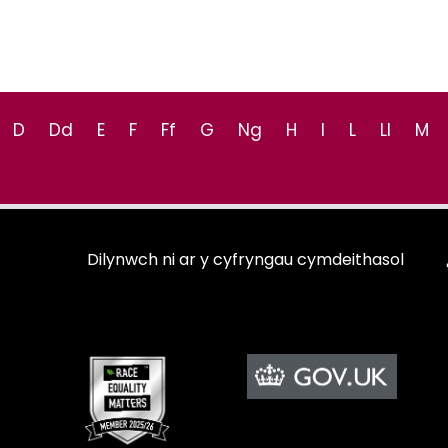
D
Dd
E
F
Ff
G
Ng
H
I
L
Ll
M
Dilynwch ni ar y cyfryngau cymdeithasol