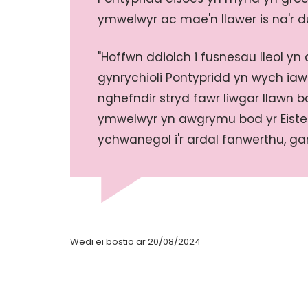
ymwelwyr ac mae'n llawer is na'r 
"Hoffwn ddiolch i fusnesau lleol y
gynrychioli Pontypridd yn wych ia
nghefndir stryd fawr liwgar llawn 
ymwelwyr yn awgrymu bod yr Eiste
ychwanegol i'r ardal fanwerthu, ga
Wedi ei bostio ar 20/08/2024