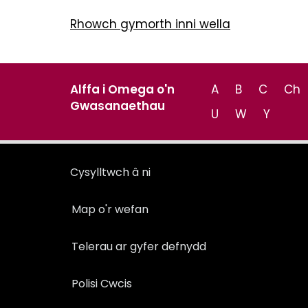
Rhowch gymorth inni wella
Alffa i Omega o'n
A
B
C
Ch
Gwasanaethau
U
W
Y
Cysylltwch â ni
Map o'r wefan
Telerau ar gyfer defnydd
Polisi Cwcis