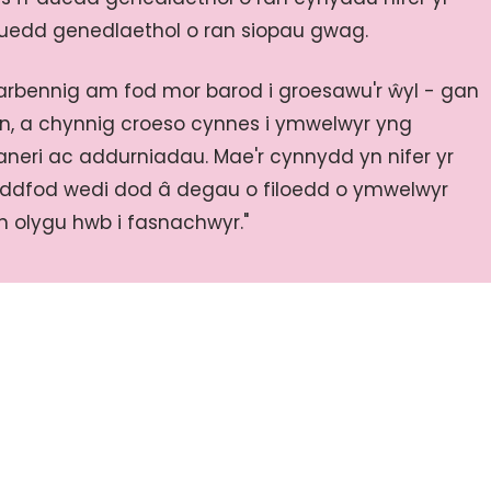
duedd genedlaethol o ran siopau gwag.
n arbennig am fod mor barod i groesawu'r ŵyl - gan
wn, a chynnig croeso cynnes i ymwelwyr yng
baneri ac addurniadau. Mae'r cynnydd yn nifer yr
ddfod wedi dod â degau o filoedd o ymwelwyr
n olygu hwb i fasnachwyr."