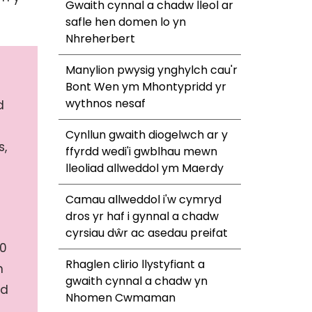
Gwaith cynnal a chadw lleol ar
safle hen domen lo yn
Nhreherbert
Manylion pwysig ynghylch cau'r
Bont Wen ym Mhontypridd yr
wythnos nesaf
d
Cynllun gwaith diogelwch ar y
s,
ffyrdd wedi'i gwblhau mewn
lleoliad allweddol ym Maerdy
Camau allweddol i'w cymryd
dros yr haf i gynnal a chadw
cyrsiau dŵr ac asedau preifat
00
Rhaglen clirio llystyfiant a
n
gwaith cynnal a chadw yn
od
Nhomen Cwmaman