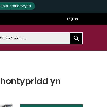
Polisi preifatrwydd
English
earch
hontypridd yn