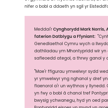
nifer o bobl a ddaeth yn sgil yr Eisteddf
Meddai'r
Cynghorydd Mark Norris, 
faterion Datblygu a Ffyniant:
"Cynh
Genedlaethol Cymru wych a llwyddi
dathliadau ym Mhontypridd wir yn c
safleoedd ategol, a thrwy ganol y d
"Mae'r ffigurau ymwelwyr sydd wedi
yr ymwelwyr yng nghanol y dref yn
flaenorol a'r un wythnos y llynedd
yn fwy o bobl â chanol tref Pontypr
bwysig ychwanegu, hyd yn oed pan 
Pontypridd eisoes yn mynd yn groes