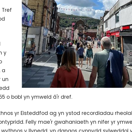
 Tref
od
d
n y
o
, a
r un
oedd
55 o bobl yn ymweld â'r dref.
hnos yr Eisteddfod ag yn ystod recordiadau rheola
ntypridd. Felly mae'r gwahaniaeth yn nifer yr ymwe
un wythnos y llynedd, yn dangos cynnydd sylweddol 