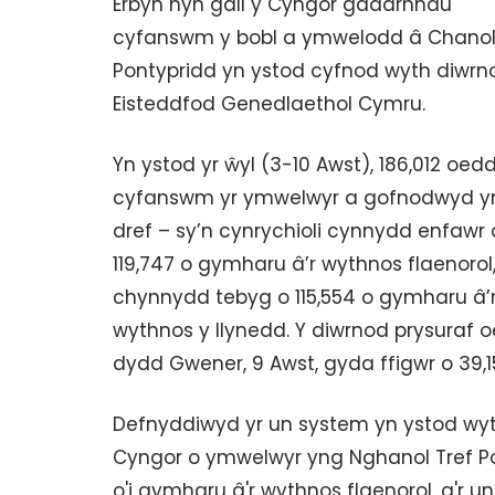
Erbyn hyn gall y Cyngor gadarnhau
cyfanswm y bobl a ymwelodd â Chanol
Pontypridd yn ystod cyfnod wyth diwrn
Eisteddfod Genedlaethol Cymru.
Yn ystod yr ŵyl (3-10 Awst), 186,012 oed
cyfanswm yr ymwelwyr a gofnodwyd y
dref – sy’n cynrychioli cynnydd enfawr 
119,747 o gymharu â’r wythnos flaenorol
chynnydd tebyg o 115,554 o gymharu â’
wythnos y llynedd. Y diwrnod prysuraf 
dydd Gwener, 9 Awst, gyda ffigwr o 39,1
Defnyddiwyd yr un system yn ystod wyt
Cyngor o ymwelwyr yng Nghanol Tref Po
o'i gymharu â'r wythnos flaenorol, a'r 