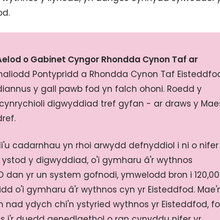
od.
Aelod o Gabinet Cyngor Rhondda Cynon Taf ar
aliodd Pontypridd a Rhondda Cynon Taf Eisteddfo
annus y gall pawb fod yn falch ohoni. Roedd y
ynrychioli digwyddiad tref gyfan - ar draws y Mae
ref.
'u cadarnhau yn rhoi arwydd defnyddiol i ni o nifer
 ystod y digwyddiad, o'i gymharu â'r wythnos
. O dan yr un system gofnodi, ymwelodd bron i 120,0
idd o'i gymharu â'r wythnos cyn yr Eisteddfod. Mae'
nad ydych chi'n ystyried wythnos yr Eisteddfod, f
 i'r duedd genedlaethol o ran cynyddu nifer yr