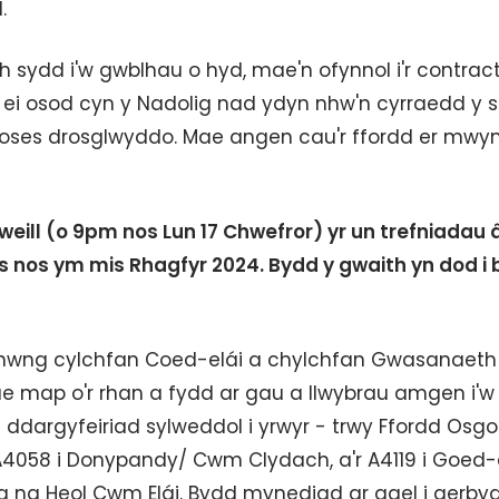
.
h sydd i'w gwblhau o hyd, mae'n ofynnol i'r contrac
 ei osod cyn y Nadolig nad ydyn nhw'n cyrraedd y s
 broses drosglwyddo. Mae angen cau'r ffordd er mwy
eill (o 9pm nos Lun 17 Chwefror) yr un trefniadau â
s nos ym mis Rhagfyr 2024. Bydd y gwaith yn dod i 
ad rhwng cylchfan Coed-elái a chylchfan Gwasanaeth
 map o'r rhan a fydd ar gau a llwybrau amgen i'w
ddargyfeiriad sylweddol i yrwyr - trwy Ffordd Osgo
r A4058 i Donypandy/ Cwm Clydach, a'r A4119 i Goed-e
na Heol Cwm Elái. Bydd mynediad ar gael i gerbyd