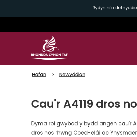
Rydyn ni’n defnyddio
Skip
to
main
content
Hafan
Newyddion
Cau'r A4119 dros no
Dyma roi gwybod y bydd angen cau'r A
dros nos rhwng Coed-elái ac Ynysmae