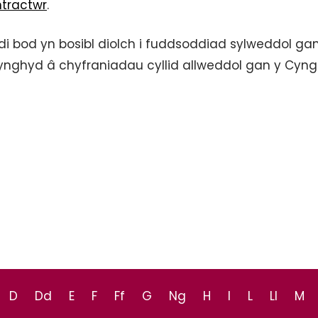
ntractwr
.
di bod yn bosibl diolch i fuddsoddiad sylweddol ga
 ynghyd â chyfraniadau cyllid allweddol gan y Cyng
D
Dd
E
F
Ff
G
Ng
H
I
L
Ll
M