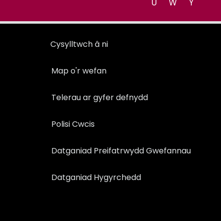
U
W
Y
Cysylltwch â ni
Map o'r wefan
Telerau ar gyfer defnydd
Polisi Cwcis
Datganiad Preifatrwydd Gwefannau
Datganiad Hygyrchedd