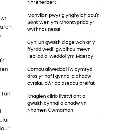
Nhreherbert
Manylion pwysig ynghylch cau'r
twr
Bont Wen ym Mhontypridd yr
afon,
wythnos nesaf
n
Cynllun gwaith diogelwch ar y
ffyrdd wedi'i gwblhau mewn
lleoliad allweddol ym Maerdy
'r
ben
Camau allweddol i'w cymryd
dros yr haf i gynnal a chadw
cyrsiau dŵr ac asedau preifat
 Tân
Rhaglen clirio llystyfiant a
gwaith cynnal a chadw yn
Nhomen Cwmaman
i
lái.
au'r