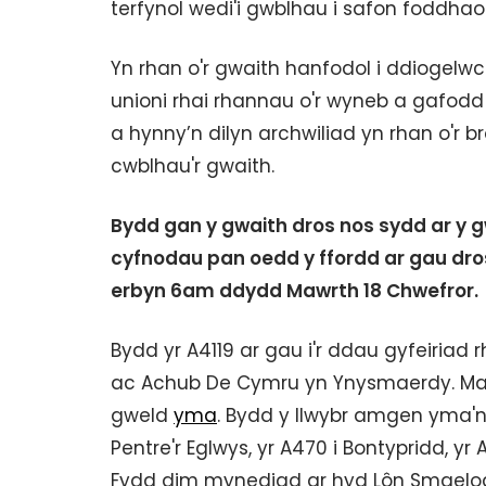
terfynol wedi'i gwblhau i safon foddhaol
Yn rhan o'r gwaith hanfodol i ddiogelwc
unioni rhai rhannau o'r wyneb a gafodd
a hynny’n dilyn archwiliad yn rhan o'r
cwblhau'r gwaith.
Bydd gan y gwaith dros nos sydd ar y gw
cyfnodau pan oedd y ffordd ar gau dro
erbyn 6am ddydd Mawrth 18 Chwefror.
Bydd yr A4119 ar gau i'r ddau gyfeiri
ac Achub De Cymru yn Ynysmaerdy. Mae
gweld
yma
. Bydd y llwybr amgen yma'n 
Pentre'r Eglwys, yr A470 i Bontypridd, y
Fydd dim mynediad ar hyd Lôn Smaelog 