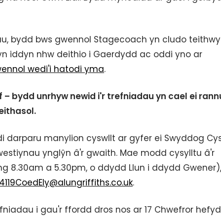
gau, bydd bws gwennol Stagecoach yn cludo teithwy
 iddyn nhw deithio i Gaerdydd ac oddi yno ar
ennol wedi'i hatodi yma
.
– bydd unrhyw newid i'r trefniadau yn cael ei ran
eithasol.
di darparu manylion cyswllt ar gyfer ei Swyddog Cys
westiynau ynglŷn â'r gwaith. Mae modd cysylltu â'r
ng 8.30am a 5.30pm, o ddydd Llun i ddydd Gwener)
4119CoedEly@alungriffiths.co.uk
.
niadau i gau'r ffordd dros nos ar 17 Chwefror hefyd