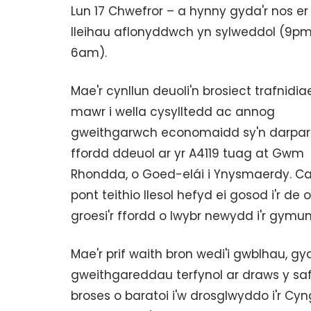
Lun 17 Chwefror – a hynny gyda'r nos e
lleihau aflonyddwch yn sylweddol (9pm
6am).
Mae'r cynllun deuoli'n brosiect trafnidia
mawr i wella cysylltedd ac annog
gweithgarwch economaidd sy'n darpa
ffordd ddeuol ar yr A4119 tuag at Gwm
Rhondda, o Goed-elái i Ynysmaerdy. C
pont teithio llesol hefyd ei gosod i'r 
groesi'r ffordd o lwybr newydd i'r gymune
Mae'r prif waith bron wedi'i gwblhau, 
gweithgareddau terfynol ar draws y saf
broses o baratoi i'w drosglwyddo i'r Cyn