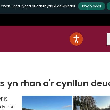
 cwcis i gad llygad ar ddefnydd a dewisiadau
Rwy'n deall
S
s yn rhan o'r cynllun deuo
4119
rdy nos