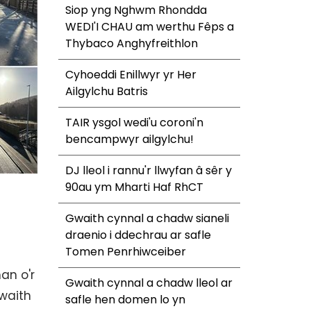
Siop yng Nghwm Rhondda
WEDI'I CHAU am werthu Fêps a
Thybaco Anghyfreithlon
Cyhoeddi Enillwyr yr Her
Ailgylchu Batris
TAIR ysgol wedi'u coroni'n
bencampwyr ailgylchu!
DJ lleol i rannu'r llwyfan â sêr y
90au ym Mharti Haf RhCT
Gwaith cynnal a chadw sianeli
draenio i ddechrau ar safle
Tomen Penrhiwceiber
an o'r
Gwaith cynnal a chadw lleol ar
 waith
safle hen domen lo yn