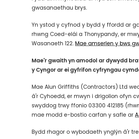
gwasanaethau brys.
Yn ystod y cyfnod y bydd y ffordd ar 
rhwng Coed-elái a Thonypandy, er mwyn
Wasanaeth 122.
Mae amserlen y bws gw
Mae'r gwaith yn amodol ar dywydd braf 
y Cyngor ar ei gyfrifon cyfryngau cymd
Mae Alun Griffiths (Contractors) Ltd we
â'r Cyhoedd, er mwyn i drigolion ofyn c
swyddog trwy ffonio 03300 412185 (rhw
mae modd e-bostio carfan y safle ar
A
Bydd rhagor o wybodaeth ynglŷn â'r tref