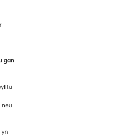
r
nu gan
ylltu
, neu
 yn