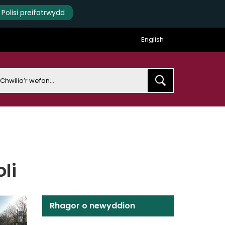
Polisi preifatrwydd
English
earch
li
Rhagor o newyddion