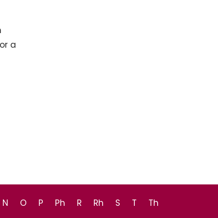
n
or a
N
O
P
Ph
R
Rh
S
T
Th