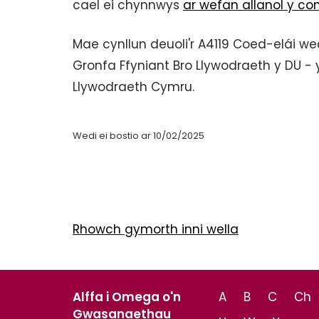
cael ei chynnwys
ar wefan allanol y co
Mae cynllun deuoli'r A4119 Coed-elái we
Gronfa Ffyniant Bro Llywodraeth y DU -
Llywodraeth Cymru.
Wedi ei bostio ar 10/02/2025
Rhowch gymorth inni wella
Alffa i Omega o'n
A
B
C
Ch
Gwasanaethau