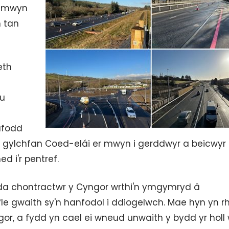
r mwyn
 tan
eth
ru
afodd
de o gylchfan Coed-elái er mwyn i gerddwyr a beicwyr
d i'r pentref.
gyda chontractwr y Cyngor wrthi'n ymgymryd â
le gwaith sy'n hanfodol i ddiogelwch. Mae hyn yn rh
gor, a fydd yn cael ei wneud unwaith y bydd yr holl