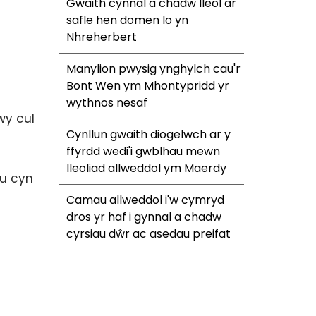
Gwaith cynnal a chadw lleol ar
safle hen domen lo yn
Nhreherbert
Manylion pwysig ynghylch cau'r
Bont Wen ym Mhontypridd yr
wythnos nesaf
wy cul
Cynllun gwaith diogelwch ar y
ffyrdd wedi'i gwblhau mewn
lleoliad allweddol ym Maerdy
au cyn
Camau allweddol i'w cymryd
dros yr haf i gynnal a chadw
cyrsiau dŵr ac asedau preifat