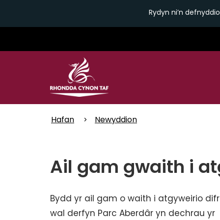
Rydyn ni’n defnyddio
Skip
to
main
content
Hafan
Newyddion
Ail gam gwaith i a
Bydd yr ail gam o waith i atgyweirio difr
wal derfyn Parc Aberdâr yn dechrau yr