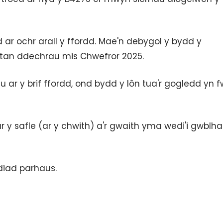
 ar ochr arall y ffordd. Mae'n debygol y bydd y
 tan ddechrau mis Chwefror 2025.
u ar y brif ffordd, ond bydd y lôn tua'r gogledd yn f
 y safle (ar y chwith) a'r gwaith yma wedi'i gwblh
diad parhaus.