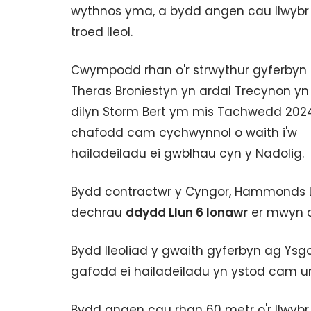
wythnos yma, a bydd angen cau llwybr
troed lleol.
Cwympodd rhan o'r strwythur gyferbyn
Theras Broniestyn yn ardal Trecynon yn
dilyn Storm Bert ym mis Tachwedd 2024
chafodd cam cychwynnol o waith i'w
hailadeiladu ei gwblhau cyn y Nadolig.
Bydd contractwr y Cyngor, Hammonds Ltd
dechrau
ddydd Llun 6 Ionawr
er mwyn at
Bydd lleoliad y gwaith gyferbyn ag Ysgo
gafodd ei hailadeiladu yn ystod cam u
Bydd angen cau rhan 60 metr o'r llwybr