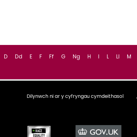
D
Dd
E
F
Ff
G
Ng
H
I
L
Ll
M
Dilynwch ni ar y cyfryngau cymdeithasol