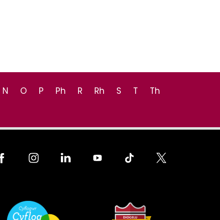
N
O
P
Ph
R
Rh
S
T
Th