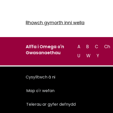
Rhowch gymorth inni wella
Alffa i Omega o'n
A
B
C
Ch
Gwasanaethau
U
W
Y
Cysylltwch â ni
Map o'r wefan
Telerau ar gyfer defnydd