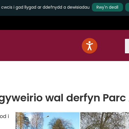
 cwcis i gad llygad ar ddefnydd a dewisiadau
Rwy'n deall
S
tgyweirio wal derfyn Parc
od i