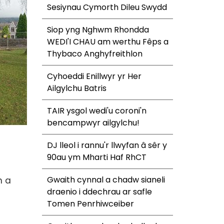
Sesiynau Cymorth Dileu Swydd
Siop yng Nghwm Rhondda
WEDI'I CHAU am werthu Fêps a
Thybaco Anghyfreithlon
Cyhoeddi Enillwyr yr Her
Ailgylchu Batris
TAIR ysgol wedi'u coroni'n
bencampwyr ailgylchu!
DJ lleol i rannu'r llwyfan â sêr y
90au ym Mharti Haf RhCT
Gwaith cynnal a chadw sianeli
n a
draenio i ddechrau ar safle
Tomen Penrhiwceiber