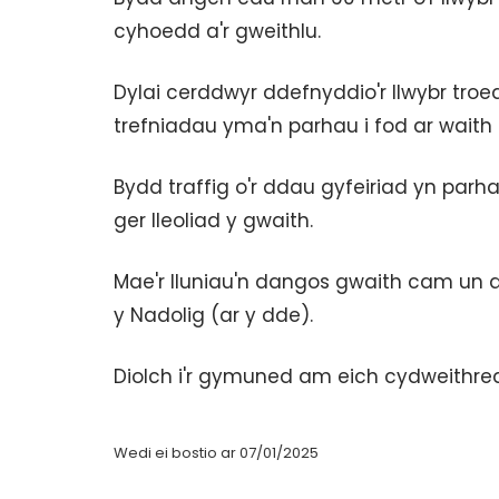
cyhoedd a'r gweithlu.
Dylai cerddwyr ddefnyddio'r llwybr troed
trefniadau yma'n parhau i fod ar waith
Bydd traffig o'r ddau gyfeiriad yn parha
ger lleoliad y gwaith.
Mae'r lluniau'n dangos gwaith cam un ar
y Nadolig (ar y dde).
Diolch i'r gymuned am eich cydweithre
Wedi ei bostio ar 07/01/2025