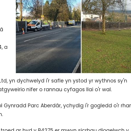
 â
, a
, yn dychwelyd i'r safle yn ystod yr wythnos sy'n
gyweirio nifer o rannau cyfagos llai o'r wal.
l Gynradd Parc Aberdâr, ychydig i'r gogledd o'r rha
n.
 troed ar hyd y B4275 er mwyn sicrhau diogelwch y