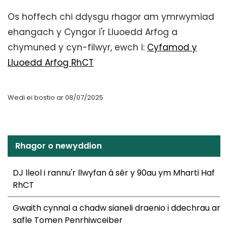
Os hoffech chi ddysgu rhagor am ymrwymiad
ehangach y Cyngor i'r Lluoedd Arfog a
chymuned y cyn-filwyr, ewch i:
Cyfamod y
Lluoedd Arfog RhCT
Wedi ei bostio ar 08/07/2025
Rhagor o newyddion
DJ lleol i rannu'r llwyfan â sêr y 90au ym Mharti Haf
RhCT
Gwaith cynnal a chadw sianeli draenio i ddechrau ar
safle Tomen Penrhiwceiber