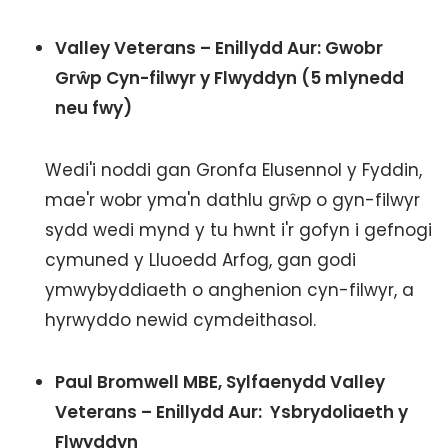
Valley Veterans – Enillydd Aur: Gwobr
Grŵp Cyn-filwyr y Flwyddyn (5 mlynedd
neu fwy)
Wedi'i noddi gan Gronfa Elusennol y Fyddin,
mae'r wobr yma'n dathlu grŵp o gyn-filwyr
sydd wedi mynd y tu hwnt i'r gofyn i gefnogi
cymuned y Lluoedd Arfog, gan godi
ymwybyddiaeth o anghenion cyn-filwyr, a
hyrwyddo newid cymdeithasol.
Paul Bromwell MBE, Sylfaenydd Valley
Veterans – Enillydd Aur: Ysbrydoliaeth y
Flwyddyn