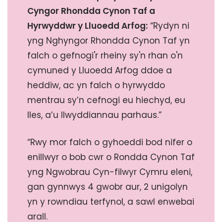
Cyngor Rhondda Cynon Taf a
Hyrwyddwr y Lluoedd Arfog:
“Rydyn ni
yng Nghyngor Rhondda Cynon Taf yn
falch o gefnogi'r rheiny sy'n rhan o'n
cymuned y Lluoedd Arfog ddoe a
heddiw, ac yn falch o hyrwyddo
mentrau sy’n cefnogi eu hiechyd, eu
lles, a’u llwyddiannau parhaus.”
“Rwy mor falch o gyhoeddi bod nifer o
enillwyr o bob cwr o Rondda Cynon Taf
yng Ngwobrau Cyn-filwyr Cymru eleni,
gan gynnwys 4 gwobr aur, 2 unigolyn
yn y rowndiau terfynol, a sawl enwebai
arall.