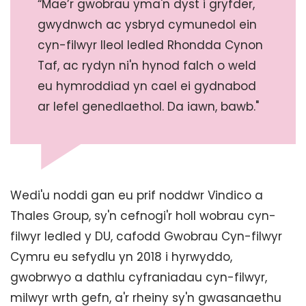
“Mae’r gwobrau yma'n dyst i gryfder,
gwydnwch ac ysbryd cymunedol ein
cyn-filwyr lleol ledled Rhondda Cynon
Taf, ac rydyn ni'n hynod falch o weld
eu hymroddiad yn cael ei gydnabod
ar lefel genedlaethol. Da iawn, bawb."
Wedi'u noddi gan eu prif noddwr Vindico a
Thales Group, sy'n cefnogi'r holl wobrau cyn-
filwyr ledled y DU, cafodd Gwobrau Cyn-filwyr
Cymru eu sefydlu yn 2018 i hyrwyddo,
gwobrwyo a dathlu cyfraniadau cyn-filwyr,
milwyr wrth gefn, a'r rheiny sy'n gwasanaethu