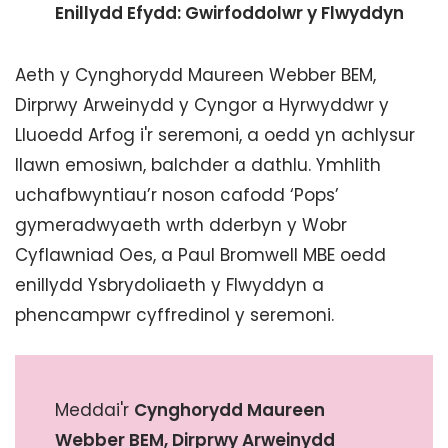
Enillydd Efydd: Gwirfoddolwr y Flwyddyn
Aeth y Cynghorydd Maureen Webber BEM,
Dirprwy Arweinydd y Cyngor a Hyrwyddwr y
Lluoedd Arfog i'r seremoni, a oedd yn achlysur
llawn emosiwn, balchder a dathlu. Ymhlith
uchafbwyntiau’r noson cafodd ‘Pops’
gymeradwyaeth wrth dderbyn y Wobr
Cyflawniad Oes, a Paul Bromwell MBE oedd
enillydd Ysbrydoliaeth y Flwyddyn a
phencampwr cyffredinol y seremoni.
Meddai'r
Cynghorydd Maureen
Webber BEM, Dirprwy Arweinydd