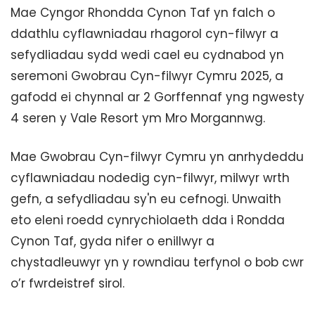
Mae Cyngor Rhondda Cynon Taf yn falch o
ddathlu cyflawniadau rhagorol cyn-filwyr a
sefydliadau sydd wedi cael eu cydnabod yn
seremoni Gwobrau Cyn-filwyr Cymru 2025, a
gafodd ei chynnal ar 2 Gorffennaf yng ngwesty
4 seren y Vale Resort ym Mro Morgannwg.
Mae Gwobrau Cyn-filwyr Cymru yn anrhydeddu
cyflawniadau nodedig cyn-filwyr, milwyr wrth
gefn, a sefydliadau sy'n eu cefnogi. Unwaith
eto eleni roedd cynrychiolaeth dda i Rondda
Cynon Taf, gyda nifer o enillwyr a
chystadleuwyr yn y rowndiau terfynol o bob cwr
o’r fwrdeistref sirol.