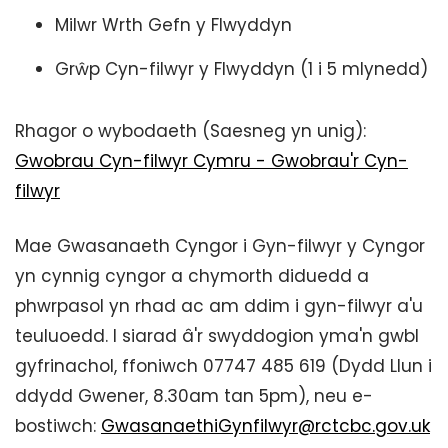
Milwr Wrth Gefn y Flwyddyn
Grŵp Cyn-filwyr y Flwyddyn (1 i 5 mlynedd)
Rhagor o wybodaeth (Saesneg yn unig):
Gwobrau Cyn-filwyr Cymru - Gwobrau'r Cyn-
filwyr
Mae Gwasanaeth Cyngor i Gyn-filwyr y Cyngor
yn cynnig cyngor a chymorth diduedd a
phwrpasol yn rhad ac am ddim i gyn-filwyr a'u
teuluoedd. I siarad â'r swyddogion yma'n gwbl
gyfrinachol, ffoniwch 07747 485 619 (Dydd Llun i
ddydd Gwener, 8.30am tan 5pm), neu e-
bostiwch:
GwasanaethiGynfilwyr@rctcbc.gov.uk