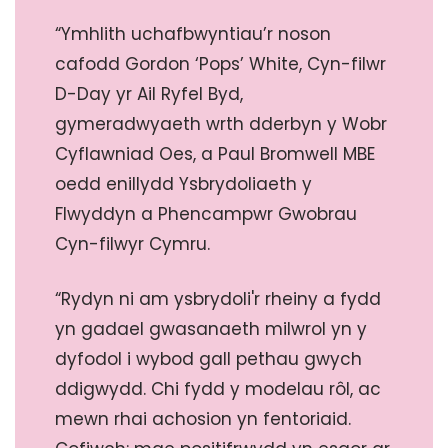
“Ymhlith uchafbwyntiau’r noson
cafodd Gordon ‘Pops’ White, Cyn-filwr
D-Day yr Ail Ryfel Byd,
gymeradwyaeth wrth dderbyn y Wobr
Cyflawniad Oes, a Paul Bromwell MBE
oedd enillydd Ysbrydoliaeth y
Flwyddyn a Phencampwr Gwobrau
Cyn-filwyr Cymru.
“Rydyn ni am ysbrydoli'r rheiny a fydd
yn gadael gwasanaeth milwrol yn y
dyfodol i wybod gall pethau gwych
ddigwydd. Chi fydd y modelau rôl, ac
mewn rhai achosion yn fentoriaid.