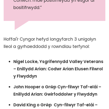
Cofiwch: mae positifrwydd yn esgor ar
bositifrwydd.”
Hoffai'r Cyngor hefyd longyfarch 3 unigolyn
lleol a gyrhaeddodd y rowndiau terfynol:
Nigel Locke, Ysgrifennydd Valley Veterans
– Enillydd Arian: Codwr Arian Elusen Filwrol
y Flwyddyn
John Hooper o Grŵp Cyn-filwyr Taf-elái –
Enillydd Arian: Gwirfoddolwr y Flwyddyn
David King o Grŵp Cyn-filwyr Taf-elái –