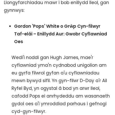
Llongyfarchiadau mawr i bob enillydd lleol, gan
gynnwys:
Gordon 'Pops' White o Grŵp Cyn-filwyr
Taf-elái – Enillydd Aur: Gwobr Cyflawniad
Oes
Wedi'i noddi gan Hugh James, mae'r
cyflawniad yma'n cydnabod unigolion am
eu gyrfa filwrol gyfan a'u cyflawniadau
mewn bywyd sifil. Yn gyn-filwr D-Day a'r Ail
Ryfel Byd, yn ogystal â bod yn arwr lleol,
cafodd Pops ei anrhydeddu am wasanaeth
gydol oes a'i ymroddiad parhaus i gefnogi
cyd-gyn-filwyr.