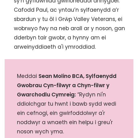
sy'n gyflawniad gwirioneddol anhygoel.
Cafodd Paul, ac yntau’n sylfaenydd a’r
sbardun y tu ôl i Grŵp Valley Veterans, ei
wobrwyo fwy na neb arall ar y noson, gan
dderbyn tair gwobr, a hynny am ei
arweinyddiaeth a'i ymroddiad.
Meddai
Sean Molino BCA, Sylfaenydd
Gwobrau Cyn-filwyr a Chyn-filwr y
Gwarchodlu Cymreig:
“Rydyn ni'n
ddiolchgar tu hwnt i bawb sydd wedi
ein cefnogi, ein gwirfoddolwyr a'r
noddwyr a wnaeth ein helpu i greu'r
noson wych yma.