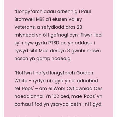
“Llongyfarchiadau arbennig i Paul
Bromwell MBE a’i elusen Valley
Veterans, a sefydlodd dros 20
mlynedd yn ôl i gefnogi cyn-filwyr lleol
sy’n byw gyda PTSD ac yn addasu i
fywyd sifil. Mae derbyn 3 gwobr mewn
noson yn gamp nodedig.
“Hoffwn i hefyd longyfarch Gordon
White – rydyn ni i gyd yn ei adnabod
fel 'Pops' – am ei Wobr Cyflawniad Oes
haeddiannol. Yn 102 oed, mae 'Pops' yn
parhau i fod yn ysbrydoliaeth i ni i gyd.