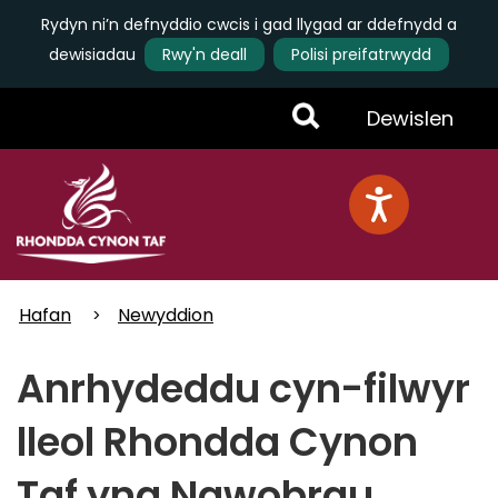
Rydyn ni’n defnyddio cwcis i gad llygad ar ddefnydd a
dewisiadau
Rwy'n deall
Polisi preifatrwydd
Skip
Toggle
Dewislen
to
main
Menu
content
Hafan
Newyddion
Anrhydeddu cyn-filwyr
lleol Rhondda Cynon
Taf yng Ngwobrau