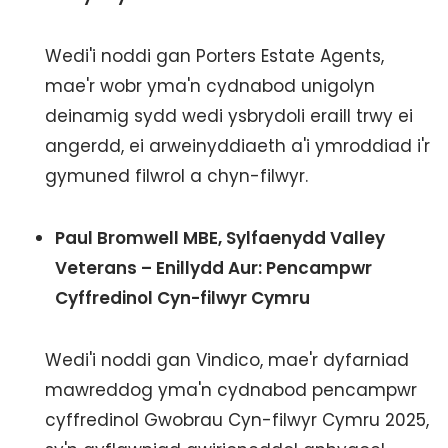
Wedi'i noddi gan Porters Estate Agents,
mae'r wobr yma'n cydnabod unigolyn
deinamig sydd wedi ysbrydoli eraill trwy ei
angerdd, ei arweinyddiaeth a'i ymroddiad i'r
gymuned filwrol a chyn-filwyr.
Paul Bromwell MBE, Sylfaenydd Valley
Veterans – Enillydd Aur: Pencampwr
Cyffredinol Cyn-filwyr Cymru
Wedi'i noddi gan Vindico, mae'r dyfarniad
mawreddog yma'n cydnabod pencampwr
cyffredinol Gwobrau Cyn-filwyr Cymru 2025,