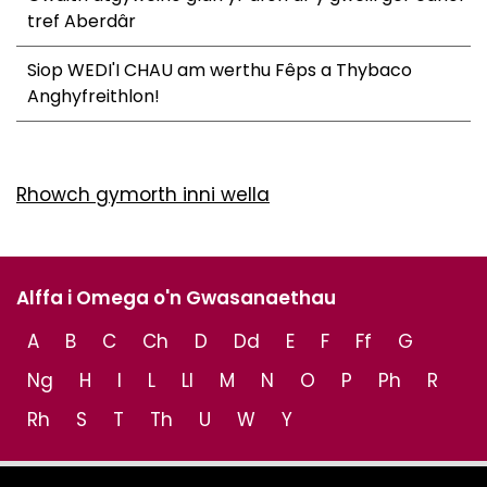
tref Aberdâr
Siop WEDI'I CHAU am werthu Fêps a Thybaco
Anghyfreithlon!
Rhowch gymorth inni wella
Alffa i Omega o'n Gwasanaethau
A
B
C
Ch
D
Dd
E
F
Ff
G
Ng
H
I
L
Ll
M
N
O
P
Ph
R
Rh
S
T
Th
U
W
Y