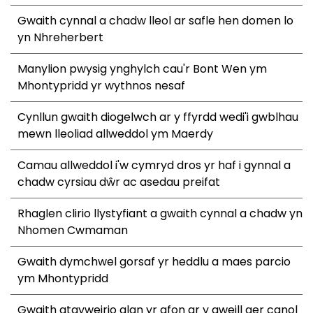
Gwaith cynnal a chadw lleol ar safle hen domen lo
yn Nhreherbert
Manylion pwysig ynghylch cau'r Bont Wen ym
Mhontypridd yr wythnos nesaf
Cynllun gwaith diogelwch ar y ffyrdd wedi'i gwblhau
mewn lleoliad allweddol ym Maerdy
Camau allweddol i'w cymryd dros yr haf i gynnal a
chadw cyrsiau dŵr ac asedau preifat
Rhaglen clirio llystyfiant a gwaith cynnal a chadw yn
Nhomen Cwmaman
Gwaith dymchwel gorsaf yr heddlu a maes parcio
ym Mhontypridd
Gwaith atgyweirio glan yr afon ar y gweill ger canol