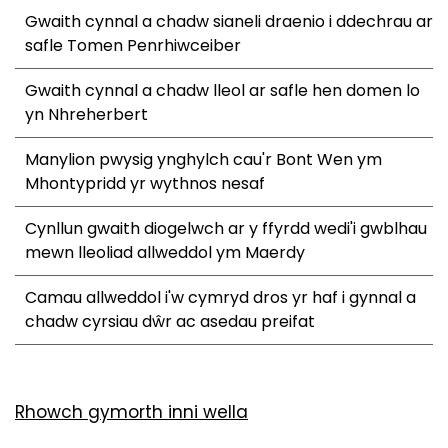
Gwaith cynnal a chadw sianeli draenio i ddechrau ar
safle Tomen Penrhiwceiber
Gwaith cynnal a chadw lleol ar safle hen domen lo
yn Nhreherbert
Manylion pwysig ynghylch cau'r Bont Wen ym
Mhontypridd yr wythnos nesaf
Cynllun gwaith diogelwch ar y ffyrdd wedi'i gwblhau
mewn lleoliad allweddol ym Maerdy
Camau allweddol i'w cymryd dros yr haf i gynnal a
chadw cyrsiau dŵr ac asedau preifat
Rhowch gymorth inni wella