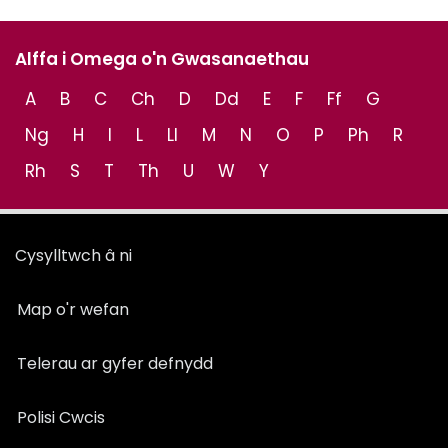
Alffa i Omega o'n Gwasanaethau
A
B
C
Ch
D
Dd
E
F
Ff
G
Ng
H
I
L
Ll
M
N
O
P
Ph
R
Rh
S
T
Th
U
W
Y
Cysylltwch â ni
Map o'r wefan
Telerau ar gyfer defnydd
Polisi Cwcis