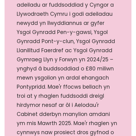
adeiladu ar fuddsoddiad y Cyngor a
Llywodraeth Cymru i godi adeiladau
newydd yn llwyddiannus ar gyfer
Ysgol Gynradd Pen-y-gawsi, Ysgol
Gynradd Pont-y-clun, Ysgol Gynradd
Llanilltud Faerdref ac Ysgol Gynradd
Gymraeg Llyn y Forwyn yn 2024/25 –
ynghyd â buddsoddiad o £80 miliwn
mewn ysgolion yn ardal ehangach
Pontypridd. Mae'r ffocws bellach yn
troi at y rhaglen fuddsoddi dreigl
hirdymor nesaf ar ôl i Aelodau'r
Cabinet dderbyn manylion amdani
ym mis Mawrth 2025. Mae'r rhaglen yn
cynnwys naw prosiect dros gyfnod o