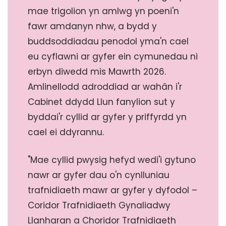
mae trigolion yn amlwg yn poeni'n
fawr amdanyn nhw, a bydd y
buddsoddiadau penodol yma'n cael
eu cyflawni ar gyfer ein cymunedau ni
erbyn diwedd mis Mawrth 2026.
Amlinellodd adroddiad ar wahân i'r
Cabinet ddydd Llun fanylion sut y
byddai'r cyllid ar gyfer y priffyrdd yn
cael ei ddyrannu.
"Mae cyllid pwysig hefyd wedi'i gytuno
nawr ar gyfer dau o'n cynlluniau
trafnidiaeth mawr ar gyfer y dyfodol –
Coridor Trafnidiaeth Gynaliadwy
Llanharan a Choridor Trafnidiaeth