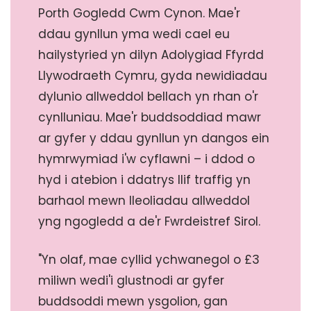
Porth Gogledd Cwm Cynon. Mae'r
ddau gynllun yma wedi cael eu
hailystyried yn dilyn Adolygiad Ffyrdd
Llywodraeth Cymru, gyda newidiadau
dylunio allweddol bellach yn rhan o'r
cynlluniau. Mae'r buddsoddiad mawr
ar gyfer y ddau gynllun yn dangos ein
hymrwymiad i'w cyflawni – i ddod o
hyd i atebion i ddatrys llif traffig yn
barhaol mewn lleoliadau allweddol
yng ngogledd a de'r Fwrdeistref Sirol.
"Yn olaf, mae cyllid ychwanegol o £3
miliwn wedi'i glustnodi ar gyfer
buddsoddi mewn ysgolion, gan