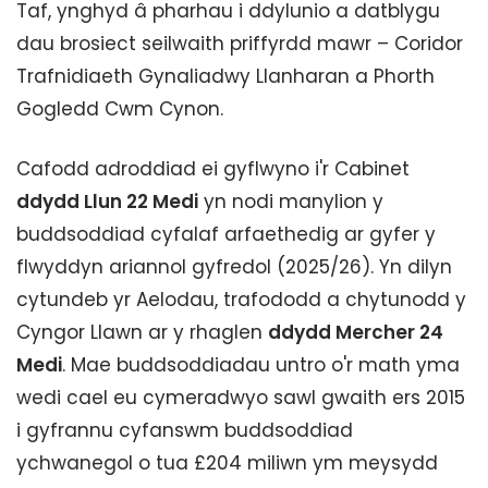
Taf, ynghyd â pharhau i ddylunio a datblygu
dau brosiect seilwaith priffyrdd mawr – Coridor
Trafnidiaeth Gynaliadwy Llanharan a Phorth
Gogledd Cwm Cynon.
Cafodd adroddiad ei gyflwyno i'r Cabinet
ddydd Llun 22 Medi
yn nodi manylion y
buddsoddiad cyfalaf arfaethedig ar gyfer y
flwyddyn ariannol gyfredol (2025/26). Yn dilyn
cytundeb yr Aelodau, trafododd a chytunodd y
Cyngor Llawn ar y rhaglen
ddydd Mercher 24
Medi
. Mae buddsoddiadau untro o'r math yma
wedi cael eu cymeradwyo sawl gwaith ers 2015
i gyfrannu cyfanswm buddsoddiad
ychwanegol o tua £204 miliwn ym meysydd