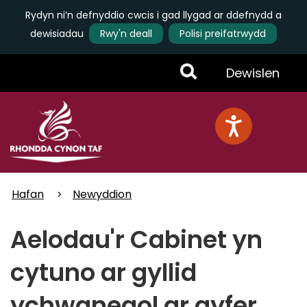
Rydyn ni’n defnyddio cwcis i gad llygad ar ddefnydd a
dewisiadau
Rwy'n deall
Polisi preifatrwydd
Skip
Toggle
Dewislen
to
main
Menu
content
Hafan
Newyddion
Aelodau'r Cabinet yn
cytuno ar gyllid
ychwanegol ar gyfer