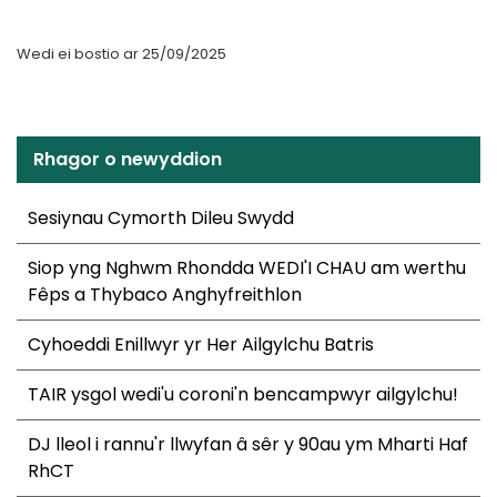
Wedi ei bostio ar 25/09/2025
Rhagor o newyddion
Sesiynau Cymorth Dileu Swydd
Siop yng Nghwm Rhondda WEDI'I CHAU am werthu
Fêps a Thybaco Anghyfreithlon
Cyhoeddi Enillwyr yr Her Ailgylchu Batris
TAIR ysgol wedi'u coroni'n bencampwyr ailgylchu!
DJ lleol i rannu'r llwyfan â sêr y 90au ym Mharti Haf
RhCT