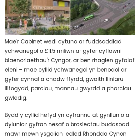
Mae'r Cabinet wedi cytuno ar fuddsoddiad
ychwanegol o £11.5 miliwn ar gyfer cyflawni
blaenoriaethau'r Cyngor, ar ben rhaglen gyfalaf
eleni – mae cyllid ychwanegol yn benodol ar
gyfer cynnal a chadw ffyrdd, gwaith lliniaru
llifogydd, parciau, mannau gwyrdd a pharciau
gwledig.
Bydd y cyllid hefyd yn cyfrannu at gynllunio a
dylunio'r gyfran nesaf o brosiectau buddsoddi
mawr mewn ysgolion ledled Rhondda Cynon