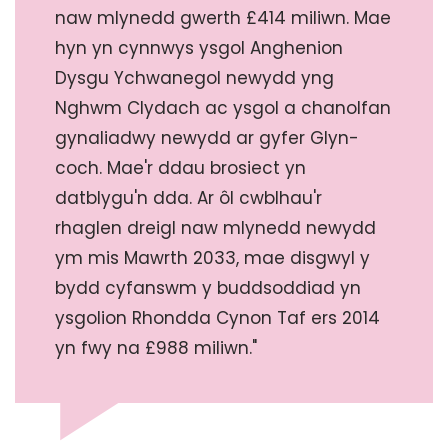
naw mlynedd gwerth £414 miliwn. Mae
hyn yn cynnwys ysgol Anghenion
Dysgu Ychwanegol newydd yng
Nghwm Clydach ac ysgol a chanolfan
gynaliadwy newydd ar gyfer Glyn-
coch. Mae'r ddau brosiect yn
datblygu'n dda. Ar ôl cwblhau'r
rhaglen dreigl naw mlynedd newydd
ym mis Mawrth 2033, mae disgwyl y
bydd cyfanswm y buddsoddiad yn
ysgolion Rhondda Cynon Taf ers 2014
yn fwy na £988 miliwn."