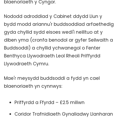
blaenoriaeth y Cyngor.
Nododd adroddiad y Cabinet ddydd Llun y
bydd modd ariannu'r buddsoddiad arfaethedig
gyda chyllid sydd eisoes wedi'i neilltuo at y
diben yma (cronfa benodol ar gyfer Seilwaith a
Buddsoddi) a chyllid ychwanegol o Fenter
Benthyca Llywodraeth Leol Rheoli Priffyrdd
Llywodraeth Cymru.
Mae'r meysydd buddsoddi a fydd yn cael
blaenoriaeth yn cynnwys:
Priffyrdd a Ffyrdd – £2.5 miliwn
Coridor Trafnidiaeth Gynaliadwy Llanharan