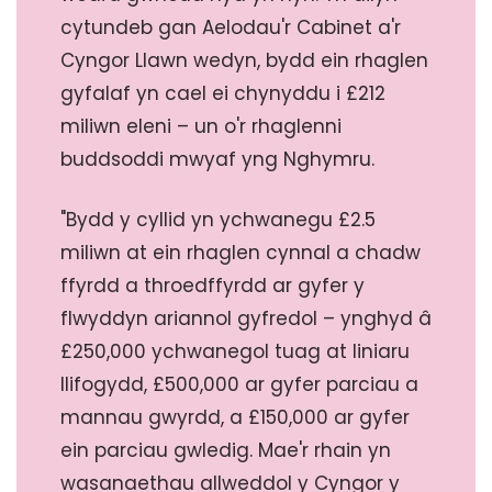
cytundeb gan Aelodau'r Cabinet a'r
Cyngor Llawn wedyn, bydd ein rhaglen
gyfalaf yn cael ei chynyddu i £212
miliwn eleni – un o'r rhaglenni
buddsoddi mwyaf yng Nghymru.
"Bydd y cyllid yn ychwanegu £2.5
miliwn at ein rhaglen cynnal a chadw
ffyrdd a throedffyrdd ar gyfer y
flwyddyn ariannol gyfredol – ynghyd â
£250,000 ychwanegol tuag at liniaru
llifogydd, £500,000 ar gyfer parciau a
mannau gwyrdd, a £150,000 ar gyfer
ein parciau gwledig. Mae'r rhain yn
wasanaethau allweddol y Cyngor y