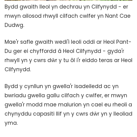
Bydd gwaith lleol yn dechrau yn Cilfynydd - er
mwyn ailosod rhwyll cilfach cwlfer yn Nant Cae
Dudwg.
Mae'r safle gwaith wedi'i leoli oddi ar Heol Pant-
Du ger ei chyffordd â Heol Cilfynydd - gyda'r
rhwyll yn y cwrs dŵr y tu ôl i'r eiddo teras ar Heol
Cilfynydd.
Bydd y cynllun yn gwella'r isadeiledd ac yn
bwriadu gwella gallu cilfach y cwlfer, er mwyn
gwella'r modd mae malurion yn cael eu rheoli a
chynyddu capasiti llif yn y cwrs dŵr yn y lleoliad
yma.