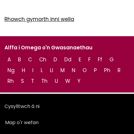
Rhowch gymorth inni wella
Alffa i Omega o'n Gwasanaethau
A
B
C
Ch
D
Dd
E
F
Ff
G
Ng
H
I
L
Ll
M
N
O
P
Ph
R
Rh
S
T
Th
U
W
Y
Cysylltwch â ni
Map o'r wefan