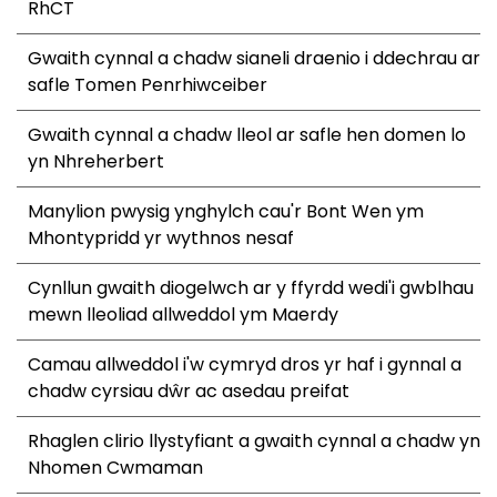
RhCT
Gwaith cynnal a chadw sianeli draenio i ddechrau ar
safle Tomen Penrhiwceiber
Gwaith cynnal a chadw lleol ar safle hen domen lo
yn Nhreherbert
Manylion pwysig ynghylch cau'r Bont Wen ym
Mhontypridd yr wythnos nesaf
Cynllun gwaith diogelwch ar y ffyrdd wedi'i gwblhau
mewn lleoliad allweddol ym Maerdy
Camau allweddol i'w cymryd dros yr haf i gynnal a
chadw cyrsiau dŵr ac asedau preifat
Rhaglen clirio llystyfiant a gwaith cynnal a chadw yn
Nhomen Cwmaman