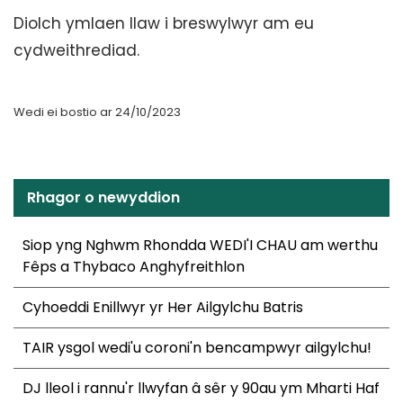
Diolch ymlaen llaw i breswylwyr am eu
cydweithrediad.
Wedi ei bostio ar 24/10/2023
Rhagor o newyddion
Siop yng Nghwm Rhondda WEDI'I CHAU am werthu
Fêps a Thybaco Anghyfreithlon
Cyhoeddi Enillwyr yr Her Ailgylchu Batris
TAIR ysgol wedi'u coroni'n bencampwyr ailgylchu!
DJ lleol i rannu'r llwyfan â sêr y 90au ym Mharti Haf