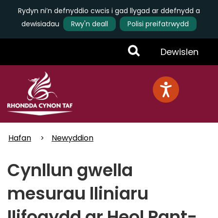
Rydyn ni’n defnyddio cwcis i gad llygad ar ddefnydd a
dewisiadau
Rwy'n deall
Polisi preifatrwydd
Skip
Toggle
Dewislen
to
main
Menu
content
Hafan
Newyddion
Cynllun gwella
mesurau lliniaru
llifogydd ar Heol Pant-