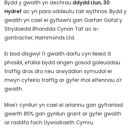
Bydd y gwaith yn dechrau
ddydd Llun, 30
Hydref
ac yn para oddeutu tair wythnos. Bydd y
gwaith yn cael ei gyflawni gan Garfan Gofal y
Strydoedd Rhondda Cynon Taf ac is-
gontractwr, Hammonds Ltd.
Er bod disgwyl i'r gwaith darfu cyn lleied â
phosibl, efallai bydd angen gosod goleuadau
traffig dros dro neu arwyddion symudol er
mwyn cyfeirio traffig ar gyfer rhai elfennau o'r
gwaith.
Mae'r cynllun yn cael ei ariannu gan gyfraniad
gwerth 85% gan gynllun grant ar gyfer gwaith
ar raddfa fach Llywodraeth Cymru.