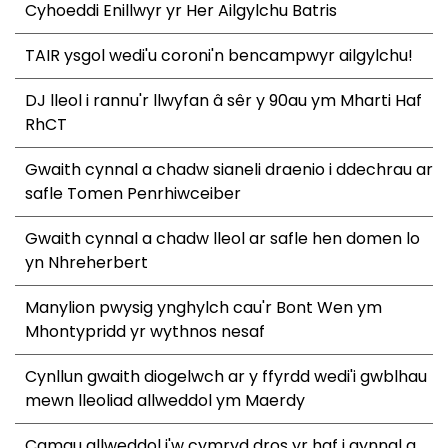
Cyhoeddi Enillwyr yr Her Ailgylchu Batris
TAIR ysgol wedi'u coroni'n bencampwyr ailgylchu!
DJ lleol i rannu'r llwyfan â sêr y 90au ym Mharti Haf
RhCT
Gwaith cynnal a chadw sianeli draenio i ddechrau ar
safle Tomen Penrhiwceiber
Gwaith cynnal a chadw lleol ar safle hen domen lo
yn Nhreherbert
Manylion pwysig ynghylch cau'r Bont Wen ym
Mhontypridd yr wythnos nesaf
Cynllun gwaith diogelwch ar y ffyrdd wedi'i gwblhau
mewn lleoliad allweddol ym Maerdy
Camau allweddol i'w cymryd dros yr haf i gynnal a