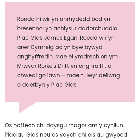
Roedd hi wir yn anrhydedd bod yn
bresennol yn achlysur dadorchuddio
Plac Glas James Egan. Roedd wir yn
arwr Cymreig ac yn byw bywyd
anghyffredin. Mae ei ymdrechion ym
Mrwydr Rorke's Drift yn enghraifft o
chwedl go iawn – mae'n llwyr deilwng
o dderbyn y Plac Glas.
Os hoffech chi ddysgu rhagor am y cynllun
Placiau Glas neu os ydych chi eisiau gwybod