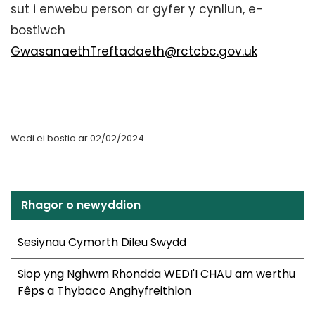
sut i enwebu person ar gyfer y cynllun, e-
bostiwch
GwasanaethTreftadaeth@rctcbc.gov.uk
Wedi ei bostio ar 02/02/2024
Rhagor o newyddion
Sesiynau Cymorth Dileu Swydd
Siop yng Nghwm Rhondda WEDI'I CHAU am werthu
Fêps a Thybaco Anghyfreithlon