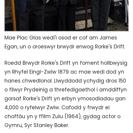
Mae Plac Glas wedi'i osod er cof am James
Egan, un o oroeswyr brwydr enwog Rorke's Drift.
Roedd Brwydr Rorke's Drift yn foment hollbwysig
yn Rhyfel Eingl-Zwlw 1879 ac mae wedi dod yn
hanes chwedlonol. Llwyddodd ychydig dros 150
o filwyr Prydeinig a threfedigaethol i amddiffyn
gorsaf Rorke's Drift yn erbyn ymosodiadau gan
4,000 o ryfelwyr Zwlw. Cafodd y frwydr ei
choffáu yn y ffilm Zulu (1964), gydag actor o
Gymru, Syr Stanley Baker.