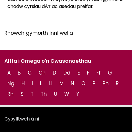
chadw cyrsiau dŵr ac asedau preifat
Rhowch gymorth inni wella
Alffa i Omega o'n Gwasanaethau
A
B
C
Ch
D
Dd
E
F
Ff
G
Ng
H
I
L
Ll
M
N
O
P
Ph
R
Rh
S
T
Th
U
W
Y
Cysylltwch â ni