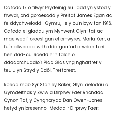
Cafodd 17 o filwyr Prydeinig eu lladd yn ystod y
frwydr, ond goroesodd y Preifat James Egan ac
fe ddychwelodd i Gymru, lle y bu'n byw tan 1916.
Cafodd ei gladdu ym Mynwent Glyn-taf ac
mae wedi'i oroesi gan ei or-wyres, Maria Kerr, a
fu'n allweddol wrth ddarganfod arwriaeth ei
hen dad-cu. Roedd hi’n falch o
ddadorchuddio’r Plac Glas yng nghartref y
teulu yn Stryd y Ddôl, Trefforest.
Roedd mab Syr Stanley Baker, Glyn, aelodau o
Gymdeithas y Zwlw a Dirprwy Faer Rhondda
Cynon Taf, y Cynghorydd Dan Owen-Jones
hefyd yn bresennol. Meddai'r Dirprwy Faer: