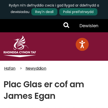
Rydyn ni’n defnyddio cwcis i gad llygad ar ddefnydd a
dewisiadau
Rwy'n deall
Polisi preifatrwydd
Skip
Toggle
Dewislen
to
main
Menu
content
Hafan
Newyddion
Plac Glas er cof am
James Egan