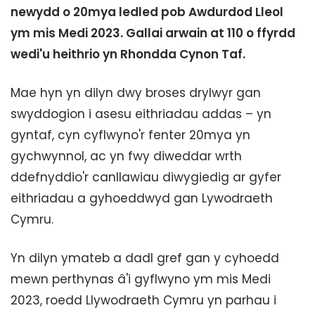
newydd o 20mya ledled pob Awdurdod Lleol
ym mis Medi 2023. Gallai arwain at 110 o ffyrdd
wedi'u heithrio yn Rhondda Cynon Taf.
Mae hyn yn dilyn dwy broses drylwyr gan
swyddogion i asesu eithriadau addas – yn
gyntaf, cyn cyflwyno'r fenter 20mya yn
gychwynnol, ac yn fwy diweddar wrth
ddefnyddio'r canllawiau diwygiedig ar gyfer
eithriadau a gyhoeddwyd gan Lywodraeth
Cymru.
Yn dilyn ymateb a dadl gref gan y cyhoedd
mewn perthynas â'i gyflwyno ym mis Medi
2023, roedd Llywodraeth Cymru yn parhau i