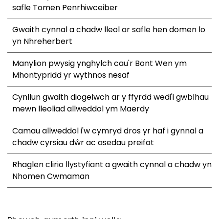
safle Tomen Penrhiwceiber
Gwaith cynnal a chadw lleol ar safle hen domen lo
yn Nhreherbert
Manylion pwysig ynghylch cau'r Bont Wen ym
Mhontypridd yr wythnos nesaf
Cynllun gwaith diogelwch ar y ffyrdd wedi'i gwblhau
mewn lleoliad allweddol ym Maerdy
Camau allweddol i'w cymryd dros yr haf i gynnal a
chadw cyrsiau dŵr ac asedau preifat
Rhaglen clirio llystyfiant a gwaith cynnal a chadw yn
Nhomen Cwmaman