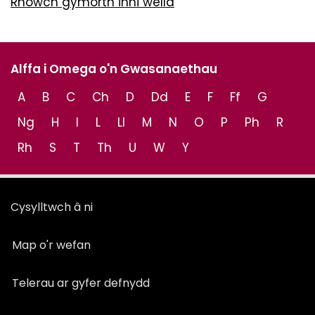
Rhowch gymorth inni wella
Alffa i Omega o'n Gwasanaethau
A
B
C
Ch
D
Dd
E
F
Ff
G
Ng
H
I
L
Ll
M
N
O
P
Ph
R
Rh
S
T
Th
U
W
Y
Cysylltwch â ni
Map o'r wefan
Telerau ar gyfer defnydd