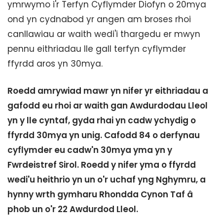
ymrwymo i'r Terfyn Cyflymder Diofyn o 20mya
ond yn cydnabod yr angen am broses rhoi
canllawiau ar waith wedi'i thargedu er mwyn
pennu eithriadau lle gall terfyn cyflymder
ffyrdd aros yn 30mya.
Roedd amrywiad mawr yn nifer yr eithriadau a
gafodd eu rhoi ar waith gan Awdurdodau Lleol
yn y lle cyntaf, gyda rhai yn cadw ychydig o
ffyrdd 30mya yn unig. Cafodd 84 o derfynau
cyflymder eu cadw'n 30mya yma yn y
Fwrdeistref Sirol.
Roedd y nifer yma o ffyrdd
wedi'u heithrio yn un o'r uchaf yng Nghymru, a
hynny wrth gymharu Rhondda Cynon Taf â
phob un o'r 22 Awdurdod Lleol.