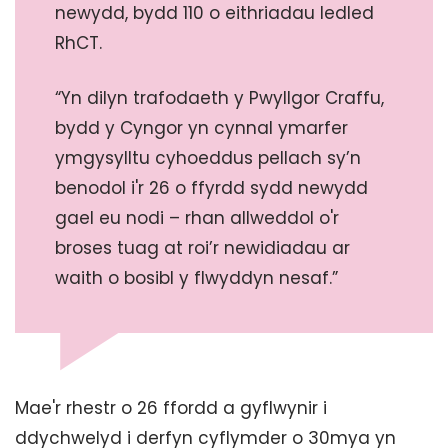
newydd, bydd 110 o eithriadau ledled
RhCT.
“Yn dilyn trafodaeth y Pwyllgor Craffu,
bydd y Cyngor yn cynnal ymarfer
ymgysylltu cyhoeddus pellach sy’n
benodol i'r 26 o ffyrdd sydd newydd
gael eu nodi – rhan allweddol o'r
broses tuag at roi’r newidiadau ar
waith o bosibl y flwyddyn nesaf.”
Mae'r rhestr o 26 ffordd a gyflwynir i
ddychwelyd i derfyn cyflymder o 30mya yn