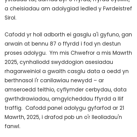
a cheisiadau am adolygiad ledled y Fwrdeistref
Sirol.
Cafodd yr holl adborth ei gasglu a'i gyfuno, gan
arwain at bennu 87 o ffyrdd i fod yn destun
proses adolygu. Ym mis Chwefror a mis Mawrth
2025, cynhaliodd swyddogion asesiadau
rhagarweiniol a gwaith casglu data a oedd yn
berthnasol i'r canllawiau newydd – ar
amseroedd teithio, cyflymder cerbydau, data
gwrthdrawiadau, amgylcheddau ffyrdd a llif
traffig. Cafodd panel adolygu gyfarfod ar 21
Mawrth, 2025, i drafod pob un o'r lleoliadau'n
fanwl.