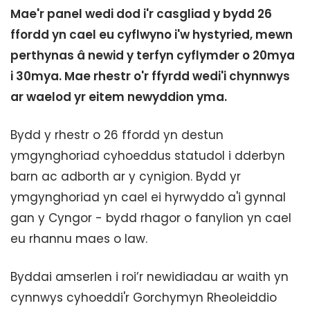
Mae'r panel wedi dod i'r casgliad y bydd 26
ffordd yn cael eu cyflwyno i'w hystyried, mewn
perthynas â newid y terfyn cyflymder o 20mya
i 30mya. Mae rhestr o'r ffyrdd wedi'i chynnwys
ar waelod yr eitem newyddion yma.
Bydd y rhestr o 26 ffordd yn destun
ymgynghoriad cyhoeddus statudol i dderbyn
barn ac adborth ar y cynigion. Bydd yr
ymgynghoriad yn cael ei hyrwyddo a'i gynnal
gan y Cyngor - bydd rhagor o fanylion yn cael
eu rhannu maes o law.
Byddai amserlen i roi’r newidiadau ar waith yn
cynnwys cyhoeddi'r Gorchymyn Rheoleiddio