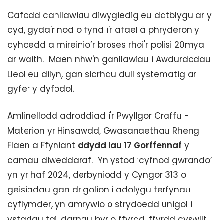
Cafodd canllawiau diwygiedig eu datblygu ar y
cyd, gyda'r nod o fynd i'r afael â phryderon y
cyhoedd a mireinio’r broses rhoi'r polisi 20mya
ar waith. Maen nhw'n ganllawiau i Awdurdodau
Lleol eu dilyn, gan sicrhau dull systematig ar
gyfer y dyfodol.
Amlinellodd adroddiad i'r Pwyllgor Craffu -
Materion yr Hinsawdd, Gwasanaethau Rheng
Flaen a Ffyniant
ddydd Iau 17 Gorffennaf
y
camau diweddaraf. Yn ystod ‘cyfnod gwrando’
yn yr haf 2024, derbyniodd y Cyngor 313 o
geisiadau gan drigolion i adolygu terfynau
cyflymder, yn amrywio o strydoedd unigol i
ystadau tai, darnau byr o ffyrdd, ffyrdd cyswllt,