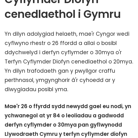
cenedlaethol i Gymru
Yn dilyn adolygiad helaeth, mae'r Cyngor wedi
cyflwyno rhestr o 26 ffordd a allai o bosibl
ddychwelyd i derfyn cyflymder o 30mya o'r
Terfyn Cyflymder Diofyn cenedlaethol o 20mya.
Yn dilyn trafodaeth gan y pwyllgor craffu
perthnasol, ymgynghorir â'r cyhoedd ar y
diwygiadau posibl yma.
Mae'r 26 o ffyrdd sydd newydd gael eu nodi, yn
ychwanegol at yr 84 o leoliadau a gadwodd
derfyn cyflymder o 30mya pan gyflwynodd
Llywodraeth Cymru y terfyn cyflymder diofyn