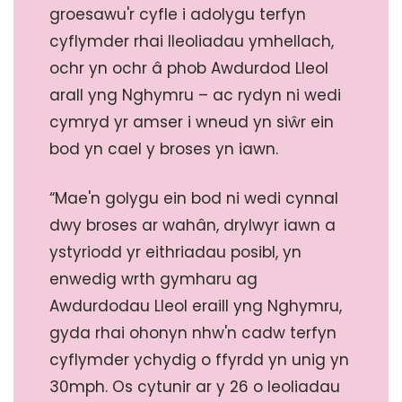
groesawu'r cyfle i adolygu terfyn
cyflymder rhai lleoliadau ymhellach,
ochr yn ochr â phob Awdurdod Lleol
arall yng Nghymru – ac rydyn ni wedi
cymryd yr amser i wneud yn siŵr ein
bod yn cael y broses yn iawn.
“Mae'n golygu ein bod ni wedi cynnal
dwy broses ar wahân, drylwyr iawn a
ystyriodd yr eithriadau posibl, yn
enwedig wrth gymharu ag
Awdurdodau Lleol eraill yng Nghymru,
gyda rhai ohonyn nhw'n cadw terfyn
cyflymder ychydig o ffyrdd yn unig yn
30mph. Os cytunir ar y 26 o leoliadau