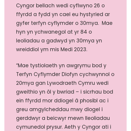
Cyngor bellach wedi cyflwyno 26 o
ffyrdd a fydd yn cael eu hystyried ar
gyfer terfyn cyflymder o 30mya. Mae
hyn yn ychwanegol at yr 84 o
leoliadau a gadwyd yn 30mya yn
wreiddiol ym mis Medi 2023.
“Mae tystiolaeth yn awgrymu bod y
Terfyn Cyflymder Diofyn cychwynnol o
20mya gan Lywodraeth Cymru wedi
gweithio yn ôl y bwriad – i sicrhau bod
ein ffyrdd mor ddiogel â phosibl ac i
greu amgylcheddau mwy diogel i
gerddwyr a beicwyr mewn lleoliadau
cymunedol prysur. Aeth y Cyngor ati i