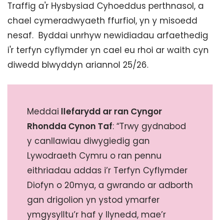
Traffig a'r Hysbysiad Cyhoeddus perthnasol, a
chael cymeradwyaeth ffurfiol, yn y misoedd
nesaf. Byddai unrhyw newidiadau arfaethedig
i'r terfyn cyflymder yn cael eu rhoi ar waith cyn
diwedd blwyddyn ariannol 25/26.
Meddai
llefarydd ar ran Cyngor
Rhondda Cynon Taf
: “Trwy gydnabod
y canllawiau diwygiedig gan
Lywodraeth Cymru o ran pennu
eithriadau addas i’r Terfyn Cyflymder
Diofyn o 20mya, a gwrando ar adborth
gan drigolion yn ystod ymarfer
ymgysylltu’r haf y llynedd, mae’r