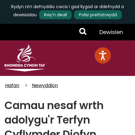
Rydyn ni’n defnyddio cwcis i gad llygad ar ddefnydd a
dewisiadau
Rwy'n deall
Polisi preifatrwydd
Skip
Toggle
Dewislen
to
main
Menu
content
Hafan
Newyddion
Camau nesaf wrth
adolygu'r Terfyn
Cyflymder Diofyn