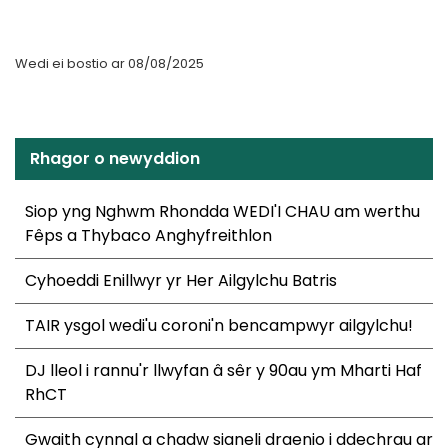
Wedi ei bostio ar 08/08/2025
Rhagor o newyddion
Siop yng Nghwm Rhondda WEDI'I CHAU am werthu
Fêps a Thybaco Anghyfreithlon
Cyhoeddi Enillwyr yr Her Ailgylchu Batris
TAIR ysgol wedi'u coroni'n bencampwyr ailgylchu!
DJ lleol i rannu'r llwyfan â sêr y 90au ym Mharti Haf
RhCT
Gwaith cynnal a chadw sianeli draenio i ddechrau ar