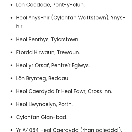
Lôn Coedcae, Pont-y-clun.
Heol Ynys-hir (Cylchfan Wattstown), Ynys-
hir.
Heol Penrhys, Tylorstown.
Ffordd Hirwaun, Trewaun.
Heol yr Orsaf, Pentre'r Eglwys.
Lôn Brynteg, Beddau.
Heol Caerdydd i'r Heol Fawr, Cross Inn.
Heol Llwyncelyn, Porth.
Cylchfan Glan-bad.
Yr A4054 Heol Caerdydd (rhan ogleddol),