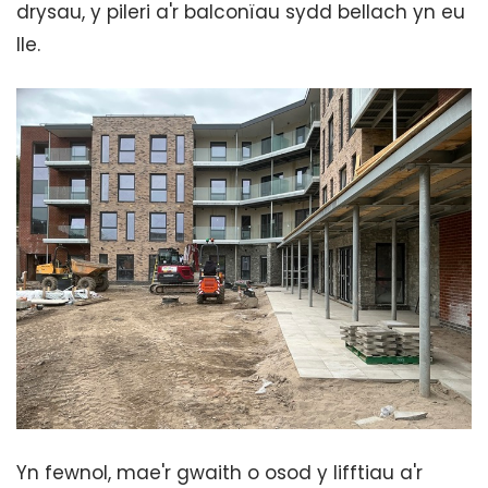
drysau, y pileri a'r balconïau sydd bellach yn eu
lle.
Yn fewnol, mae'r gwaith o osod y lifftiau a'r