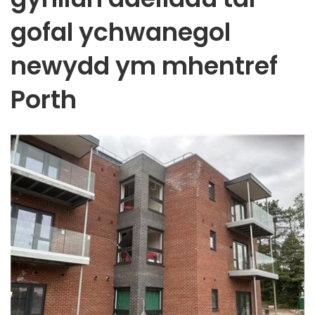
gofal ychwanegol
newydd ym mhentref
Porth