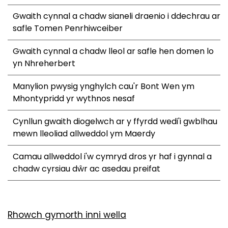
Gwaith cynnal a chadw sianeli draenio i ddechrau ar
safle Tomen Penrhiwceiber
Gwaith cynnal a chadw lleol ar safle hen domen lo
yn Nhreherbert
Manylion pwysig ynghylch cau'r Bont Wen ym
Mhontypridd yr wythnos nesaf
Cynllun gwaith diogelwch ar y ffyrdd wedi'i gwblhau
mewn lleoliad allweddol ym Maerdy
Camau allweddol i'w cymryd dros yr haf i gynnal a
chadw cyrsiau dŵr ac asedau preifat
Rhowch gymorth inni wella