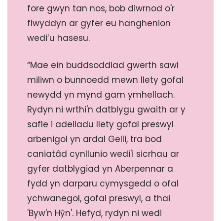
fore gwyn tan nos, bob diwrnod o'r
flwyddyn ar gyfer eu hanghenion
wedi’u hasesu.
“Mae ein buddsoddiad gwerth sawl
miliwn o bunnoedd mewn llety gofal
newydd yn mynd gam ymhellach.
Rydyn ni wrthi'n datblygu gwaith ar y
safle i adeiladu llety gofal preswyl
arbenigol yn ardal Gelli, tra bod
caniatâd cynllunio wedi'i sicrhau ar
gyfer datblygiad yn Aberpennar a
fydd yn darparu cymysgedd o ofal
ychwanegol, gofal preswyl, a thai
'Byw'n Hŷn'. Hefyd, rydyn ni wedi