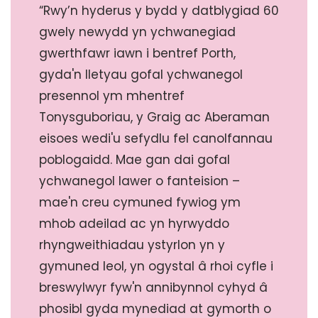
“Rwy’n hyderus y bydd y datblygiad 60
gwely newydd yn ychwanegiad
gwerthfawr iawn i bentref Porth,
gyda'n lletyau gofal ychwanegol
presennol ym mhentref
Tonysguboriau, y Graig ac Aberaman
eisoes wedi'u sefydlu fel canolfannau
poblogaidd. Mae gan dai gofal
ychwanegol lawer o fanteision –
mae'n creu cymuned fywiog ym
mhob adeilad ac yn hyrwyddo
rhyngweithiadau ystyrlon yn y
gymuned leol, yn ogystal â rhoi cyfle i
breswylwyr fyw'n annibynnol cyhyd â
phosibl gyda mynediad at gymorth o