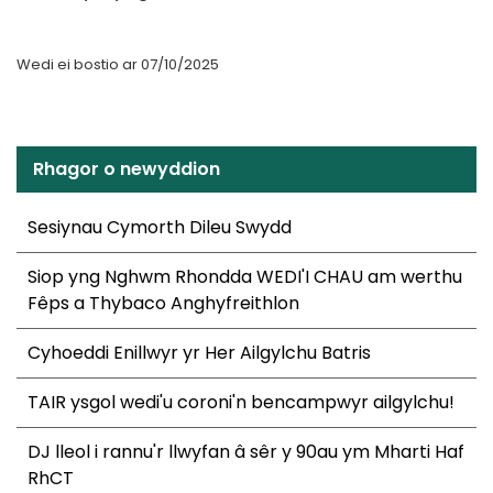
Wedi ei bostio ar 07/10/2025
Rhagor o newyddion
Sesiynau Cymorth Dileu Swydd
Siop yng Nghwm Rhondda WEDI'I CHAU am werthu
Fêps a Thybaco Anghyfreithlon
Cyhoeddi Enillwyr yr Her Ailgylchu Batris
TAIR ysgol wedi'u coroni'n bencampwyr ailgylchu!
DJ lleol i rannu'r llwyfan â sêr y 90au ym Mharti Haf
RhCT