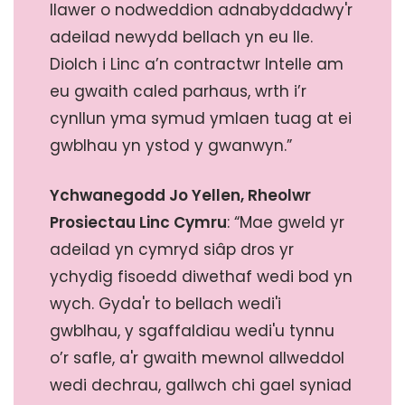
llawer o nodweddion adnabyddadwy'r
adeilad newydd bellach yn eu lle.
Diolch i Linc a’n contractwr Intelle am
eu gwaith caled parhaus, wrth i’r
cynllun yma symud ymlaen tuag at ei
gwblhau yn ystod y gwanwyn.”
Ychwanegodd
Jo Yellen, Rheolwr
Prosiectau Linc Cymru
: “Mae gweld yr
adeilad yn cymryd siâp dros yr
ychydig fisoedd diwethaf wedi bod yn
wych. Gyda'r to bellach wedi'i
gwblhau, y sgaffaldiau wedi'u tynnu
o’r safle, a'r gwaith mewnol allweddol
wedi dechrau, gallwch chi gael syniad