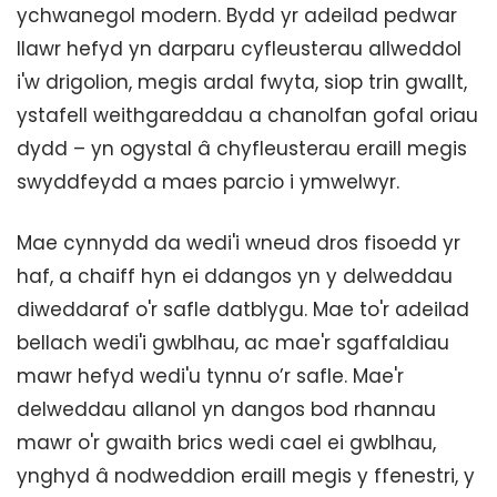
ychwanegol modern. Bydd yr adeilad pedwar
llawr hefyd yn darparu cyfleusterau allweddol
i'w drigolion, megis ardal fwyta, siop trin gwallt,
ystafell weithgareddau a chanolfan gofal oriau
dydd – yn ogystal â chyfleusterau eraill megis
swyddfeydd a maes parcio i ymwelwyr.
Mae cynnydd da wedi'i wneud dros fisoedd yr
haf, a chaiff hyn ei ddangos yn y delweddau
diweddaraf o'r safle datblygu. Mae to'r adeilad
bellach wedi'i gwblhau, ac mae'r sgaffaldiau
mawr hefyd wedi'u tynnu o’r safle. Mae'r
delweddau allanol yn dangos bod rhannau
mawr o'r gwaith brics wedi cael ei gwblhau,
ynghyd â nodweddion eraill megis y ffenestri, y