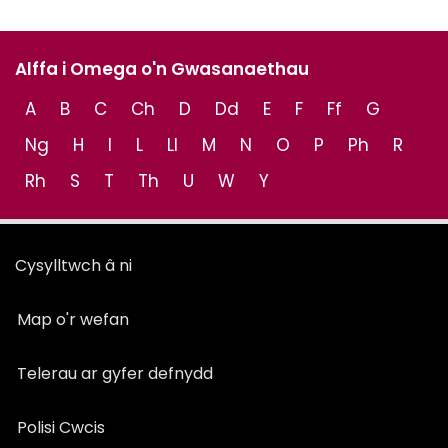
Alffa i Omega o'n Gwasanaethau
A
B
C
Ch
D
Dd
E
F
Ff
G
Ng
H
I
L
Ll
M
N
O
P
Ph
R
Rh
S
T
Th
U
W
Y
Cysylltwch â ni
Map o'r wefan
Telerau ar gyfer defnydd
Polisi Cwcis