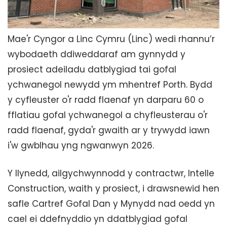
Mae'r Cyngor a Linc Cymru (Linc) wedi rhannu’r
wybodaeth ddiweddaraf am gynnydd y
prosiect adeiladu datblygiad tai gofal
ychwanegol newydd ym mhentref Porth. Bydd
y cyfleuster o'r radd flaenaf yn darparu 60 o
fflatiau gofal ychwanegol a chyfleusterau o'r
radd flaenaf, gyda'r gwaith ar y trywydd iawn
i'w gwblhau yng ngwanwyn 2026.
Y llynedd, ailgychwynnodd y contractwr, Intelle
Construction, waith y prosiect, i drawsnewid hen
safle Cartref Gofal Dan y Mynydd nad oedd yn
cael ei ddefnyddio yn ddatblygiad gofal