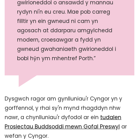
gwirioneddol o ansawdd y mannau
rydyn ni'n eu creu. Mae pob carreg
filltir yn ein gwneud ni cam yn
agosach at ddarparu amgylchedd
modern, croesawgar a fydd yn
gwneud gwahaniaeth gwirioneddol i
bobl hŷn ym mhentref Porth.”
Dysgwch ragor am gynlluniau'r Cyngor yn y
gorffennol, y rhai sy'n mynd rhagddyn nhw
nawr, a chynlluniau'r dyfodol ar ein
tudalen
Prosiectau Buddsoddi mewn Gofal Preswyl
ar
wefan y Cyngor.