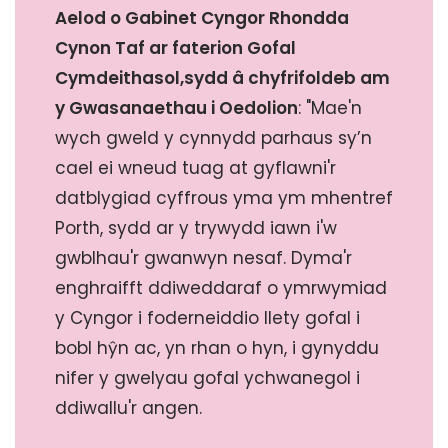
Aelod o Gabinet Cyngor Rhondda
Cynon Taf ar faterion Gofal
Cymdeithasol,
sydd â chyfrifoldeb am
y Gwasanaethau i Oedolion
: "Mae'n
wych gweld y cynnydd parhaus sy’n
cael ei wneud tuag at gyflawni'r
datblygiad cyffrous yma ym mhentref
Porth, sydd ar y trywydd iawn i'w
gwblhau'r gwanwyn nesaf. Dyma'r
enghraifft ddiweddaraf o ymrwymiad
y Cyngor i foderneiddio llety gofal i
bobl hŷn ac, yn rhan o hyn, i gynyddu
nifer y gwelyau gofal ychwanegol i
ddiwallu'r angen.