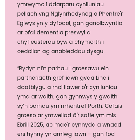
ymrwymo i ddarparu cynlluniau
pellach yng Nglynrhedynog a Phentre'r
Eglwys yn y dyfodol, gan ganolbwyntio
ar ofal dementia preswyl a
chyfleusterau byw â chymorth i
oedolion ag anableddau dysgu.
“Rydyn ni’n parhau i groesawu ein
partneriaeth gref iawn gyda Linc i
ddatblygu a rhoi llawer o'r cynlluniau
yma ar waith, gan gynnwys y gwaith
sy’n parhau ym mhentref Porth. Cefais
groeso ar ymweliad â'r safle ym mis
Ebrill 2025, ac mae'r cynnydd a wnaed
ers hynny yn amlwg iawn – gan fod