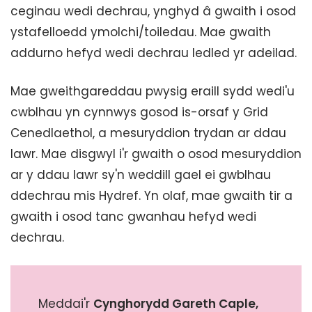
ceginau wedi dechrau, ynghyd â gwaith i osod
ystafelloedd ymolchi/toiledau. Mae gwaith
addurno hefyd wedi dechrau ledled yr adeilad.
Mae gweithgareddau pwysig eraill sydd wedi'u
cwblhau yn cynnwys gosod is-orsaf y Grid
Cenedlaethol, a mesuryddion trydan ar ddau
lawr. Mae disgwyl i'r gwaith o osod mesuryddion
ar y ddau lawr sy'n weddill gael ei gwblhau
ddechrau mis Hydref. Yn olaf, mae gwaith tir a
gwaith i osod tanc gwanhau hefyd wedi
dechrau.
Meddai'r
Cynghorydd Gareth Caple,