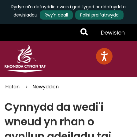
Rydyn ni’n defnyddio cwcis i gad llygad ar ddefnydd a
dewisiadau
Rwy'n deall
Polisi preifatrwydd
Skip
Toggle
Dewislen
to
main
Menu
content
Hafan
Newyddion
Cynnydd da wedi'i
wneud yn rhan o
gynllun adeiladu tai