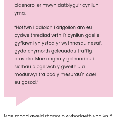
blaenorol er mwyn datblygu’r cynllun
yma.
“Hoffwn i ddiolch i drigolion am eu
cydweithrediad wrth i’r cynllun gael ei
gyflawni yn ystod yr wythnosau nesaf,
gyda chymorth goleuadau traffig
dros dro. Mae angen y goleuadau i
sicrhau diogelwch y gweithlu a
modurwyr tra bod y mesurau'n cael
eu gosod.”
Mae modd gweld rhagor o wybodaeth ynglŷn â