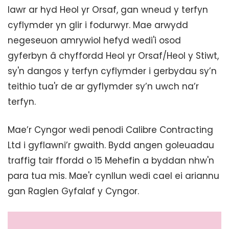
lawr ar hyd Heol yr Orsaf, gan wneud y terfyn
cyflymder yn glir i fodurwyr. Mae arwydd
negeseuon amrywiol hefyd wedi'i osod
gyferbyn â chyffordd Heol yr Orsaf/Heol y Stiwt,
sy'n dangos y terfyn cyflymder i gerbydau sy’n
teithio tua'r de ar gyflymder sy’n uwch na’r
terfyn.
Mae’r Cyngor wedi penodi Calibre Contracting
Ltd i gyflawni’r gwaith. Bydd angen goleuadau
traffig tair ffordd o 15 Mehefin a byddan nhw'n
para tua mis. Mae'r cynllun wedi cael ei ariannu
gan Raglen Gyfalaf y Cyngor.