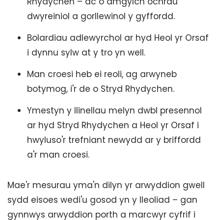
Rhydychen – ac o amgylch ochrau
dwyreiniol a gorllewinol y gyffordd.
Bolardiau adlewyrchol ar hyd Heol yr Orsaf
i dynnu sylw at y tro yn well.
Man croesi heb ei reoli, ag arwyneb
botymog, i'r de o Stryd Rhydychen.
Ymestyn y llinellau melyn dwbl presennol
ar hyd Stryd Rhydychen a Heol yr Orsaf i
hwyluso'r trefniant newydd ar y briffordd
a'r man croesi.
Mae'r mesurau yma'n dilyn yr arwyddion gwell
sydd eisoes wedi'u gosod yn y lleoliad – gan
gynnwys arwyddion porth a marcwyr cyfrif i