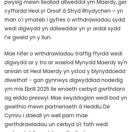
pwysig mewn lleoliad allweddol ym Maerdy, ger
cyffordd Heol yr Orsaf â Stryd Rhydychen – yn
rhan o’i ymateb i gyfres o wrthdrawiadau sydd
wedi digwydd yn ddiweddar yn yr ardal sydd
i’w gweld yn y llun.
Mae nifer o wrthdrawiadau traffig ffyrdd wedi
digwydd ar y tro ar waelod Mynydd Maerdy sy'n
arwain at Heol Maerdy yn ystod y blynyddoedd
diwethaf - gan gynnwys digwyddiad nodedig
ym mis Ebrill 2025 lle wnaeth cerbyd gwrthdaro
ag eiddo preswyl. Mae swyddogion wedi bod yn
gweithio mewn partneriaeth â Heddlu De
Cymru i ddeall yn well pam mae
gwrthdrawiadau un cerbyd o'r fath wedi