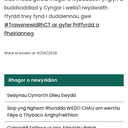
buddsoddiad y Cyngor i wella'i rwydwaith
ffyrdd trwy fynd i dudalennau gwe
#TrawsnewidRhCT ar gyfer Priffyrdd a
Pheirianneg
.
Wedi ei bostio ar 10/06/2026
Rhagor o newyddion
Sesiynau Cymorth Dileu Swydd
Siop yng Nghwm Rhondda WEDI'I CHAU am werthu
Fêps a Thybaco Anghyfreithlon
Cyhoeddi Enillwyr yr Her Ailgylchu Batris