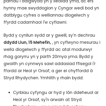
parhau i ddigwydd yn y lleoliad yma, ac ers
hynny mae swyddogion y Cyngor wedi bod yn
datblygu cyfres o welliannau diogelwch y
ffyrdd cadarnhaol i'w cyflawni.
Bydd y cynllun sydd ar y gweill, sy’n dechrau
ddydd Llun, 15 Mehefin,
, yn cyflwyno mesurau i
wella diogelwch y ffyrdd ac atal modurwyr
rhag goryrru yn y parth 20mya yma. Bydd y
gwaith yn cynnwys sawl addasiad ffisegol i'r
ffordd ar Heol yr Orsaf, a ger ei chyffordd â
Stryd Rhydychen. Ymhlith y rhain bydd:
Cyrbiau cyfyngu ar hyd y lôn ddeheuol ar
Heol yr Orsaf, sy'n arwain at Stryd