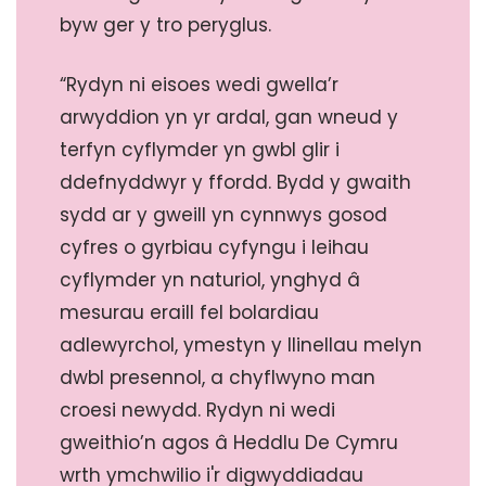
byw ger y tro peryglus.
“Rydyn ni eisoes wedi gwella’r
arwyddion yn yr ardal, gan wneud y
terfyn cyflymder yn gwbl glir i
ddefnyddwyr y ffordd. Bydd y gwaith
sydd ar y gweill yn cynnwys gosod
cyfres o gyrbiau cyfyngu i leihau
cyflymder yn naturiol, ynghyd â
mesurau eraill fel bolardiau
adlewyrchol, ymestyn y llinellau melyn
dwbl presennol, a chyflwyno man
croesi newydd. Rydyn ni wedi
gweithio’n agos â Heddlu De Cymru
wrth ymchwilio i'r digwyddiadau