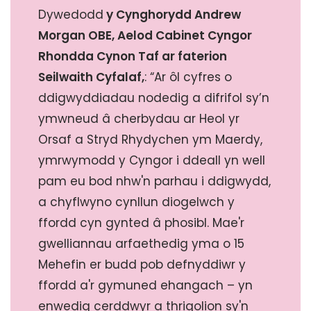
Dywedodd
y Cynghorydd Andrew
Morgan OBE, Aelod Cabinet Cyngor
Rhondda Cynon Taf ar faterion
Seilwaith Cyfalaf,
: “Ar ôl cyfres o
ddigwyddiadau nodedig a difrifol sy’n
ymwneud â cherbydau ar Heol yr
Orsaf a Stryd Rhydychen ym Maerdy,
ymrwymodd y Cyngor i ddeall yn well
pam eu bod nhw'n parhau i ddigwydd,
a chyflwyno cynllun diogelwch y
ffordd cyn gynted â phosibl. Mae'r
gwelliannau arfaethedig yma o 15
Mehefin er budd pob defnyddiwr y
ffordd a'r gymuned ehangach – yn
enwedig cerddwyr a thrigolion sy'n