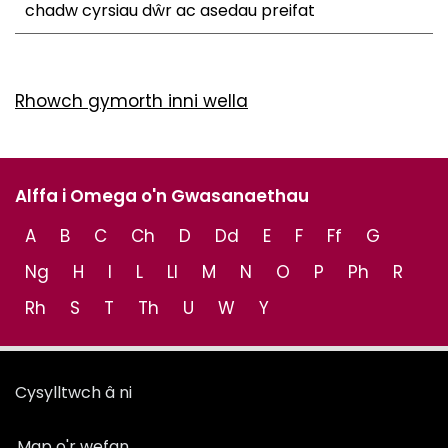
chadw cyrsiau dŵr ac asedau preifat
Rhowch gymorth inni wella
Alffa i Omega o'n Gwasanaethau
A
B
C
Ch
D
Dd
E
F
Ff
G
Ng
H
I
L
Ll
M
N
O
P
Ph
R
Rh
S
T
Th
U
W
Y
Cysylltwch â ni
Map o'r wefan