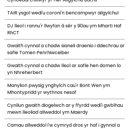
TAIR ysgol wedi'u coroni'n bencampwyr ailgylchu!
DJ lleol i rannu'r llwyfan â sêr y 90au ym Mharti Haf
RhCT
Gwaith cynnal a chadw sianeli draenio i ddechrau ar
safle Tomen Penrhiwceiber
Gwaith cynnal a chadw lleol ar safle hen domen lo
yn Nhreherbert
Manylion pwysig ynghylch cau'r Bont Wen ym
Mhontypridd yr wythnos nesaf
Cynllun gwaith diogelwch ar y ffyrdd wedi'i gwblhau
mewn lleoliad allweddol ym Maerdy
Camau allweddol i'w cymryd dros yr haf i gynnal a