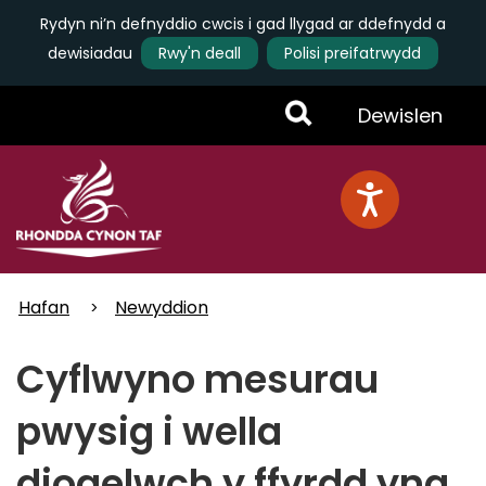
Rydyn ni’n defnyddio cwcis i gad llygad ar ddefnydd a
dewisiadau
Rwy'n deall
Polisi preifatrwydd
Skip
Toggle
Dewislen
to
main
Menu
content
Hafan
Newyddion
Cyflwyno mesurau
pwysig i wella
diogelwch y ffyrdd yng